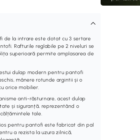
 de la intrare este dotat cu 3 sertare
ofi. Rafturile reglabile pe 2 niveluri se
polița superioară permite amplasarea de
stui dulap modern pentru pantofi
schis, mânere rotunde argintii și o
u orice mobilier.
isme anti-răsturnare, acest dulap
itate și siguranță, reprezentând o
călțămintele tale.
 pentru pantofi este fabricat din pal
tru a rezista la uzura zilnică,
elegantă.