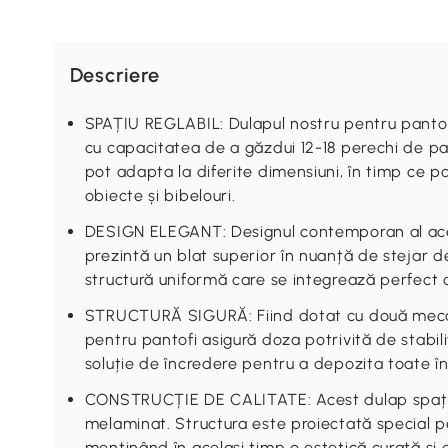
Descriere
SPAȚIU REGLABIL: Dulapul nostru pentru pantofi
cu capacitatea de a găzdui 12-18 perechi de pant
pot adapta la diferite dimensiuni, în timp ce 
obiecte și bibelouri.
DESIGN ELEGANT: Designul contemporan al ace
prezintă un blat superior în nuanță de stejar de
structură uniformă care se integrează perfect c
STRUCTURĂ SIGURĂ: Fiind dotat cu două mecan
pentru pantofi asigură doza potrivită de stabil
soluție de încredere pentru a depozita toate în
CONSTRUCȚIE DE CALITATE: Acest dulap spațios
melaminat. Structura este proiectată special pen
menținând în același timp o estetică curată și 