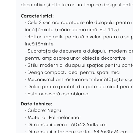
decorative și alte lucruri, în timp ce designul an
Caracteristici:
• Cele 3 sertare rabatabile ale dulapului pentru
încălțăminte (mărimea maximă: EU 44.5)
• Rafturi reglabile pe două niveluri pentru a se
încălțăminte
• Suprafața de depunere a dulapului modern pe
pentru amplasarea unor obiecte decorative
• Stilul modern al dulapului spațios pentru pant
• Design compact, ideal pentru spații mici
• Mecanismul antirăsturnare îmbunătățește sig
• Dulap pentru pantofi din pal melaminat pent
• Este necesară asamblarea
Date tehnice:
• Culoare: Negru
• Material: Pal melaminat
• Dimensiuni overall: 60x23,5x115 cm
• Dimensiuni interioare sertar: 54,5x31x24 cm