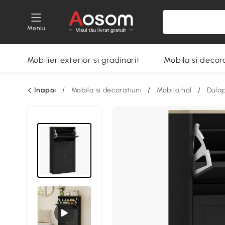
Meniu
Mobilier exterior si gradinarit
Mobila si decora
Inapoi
/
Mobila si decoratiuni
/
Mobila hol
/
Dulap