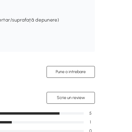
(sertar/suprafață depunere)
Pune o intrebare
Scrie un review
5
1
0