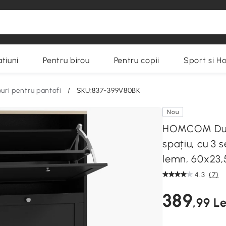
tiuni
Pentru birou
Pentru copii
Sport si H
uri pentru pantofi
/
SKU:837-399V80BK
Nou
HOMCOM Dula
spațiu, cu 3 s
lemn, 60x23,
4.3
(7)
389
,99 Le