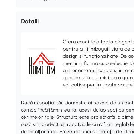
Detalii
Ofera casei tale toata elegan
pentru a-ti imbogati viata de z
design si functionalitate. De
mentii in forma cu o selectie 
antrenamentul cardio si intari
gandim si la cei mici, cu o gama
educative pentru toate varstel
Dacă în spațiul tău domestic ai nevoie de un mobi
comod încălțămintea ta, acest dulap spațios p
cerințelor tale. Structura este proiectată la dim
casă și include 3 uși rabatabile cu rafturi reglabi
de încălțăminte. Prezența unei suprafețe de depu