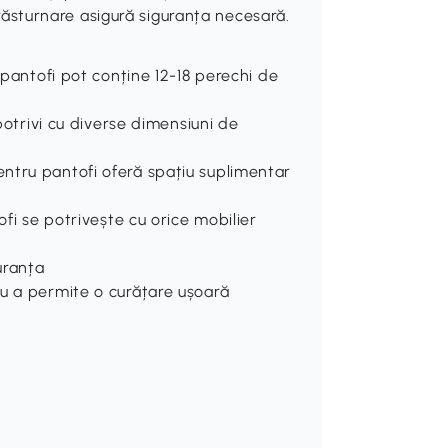
tirăsturnare asigură siguranța necesară.
 pantofi pot conține 12-18 perechi de
 potrivi cu diverse dimensiuni de
ntru pantofi oferă spațiu suplimentar
ofi se potrivește cu orice mobilier
uranța
ru a permite o curățare ușoară