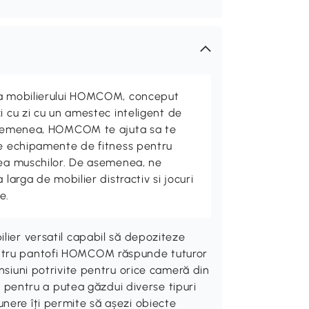
ta mobilierului HOMCOM, conceput
i cu zi cu un amestec inteligent de
 asemenea, HOMCOM te ajuta sa te
de echipamente de fitness pentru
rea muschilor. De asemenea, ne
 larga de mobilier distractiv si jocuri
e.
lier versatil capabil să depoziteze
entru pantofi HOMCOM răspunde tuturor
ensiuni potrivite pentru orice cameră din
le pentru a putea găzdui diverse tipuri
nere îți permite să așezi obiecte