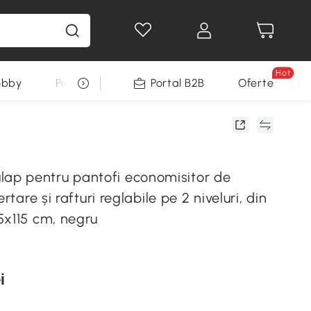
Hot
obby
Pentru animale
Portal B2B
Decoratiuni Sarbatori
Oferte
p pentru pantofi economisitor de
ertare și rafturi reglabile pe 2 niveluri, din
5x115 cm, negru
i