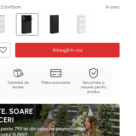
23.5x115cm
În stoc
Adaugă în coș
Garanție de
Plata securizata
Securitate și
livrare
resurse pentru
produs