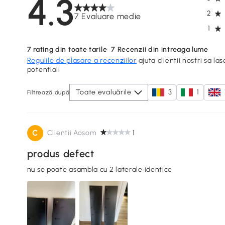
4.3
2
7 Evaluare medie
1
7
rating din toate tarile
7
Recenzii din intreaga lume
Regulile de plasare a recenziilor
ajuta clientii nostri sa las
potentiali
Toate evaluările
3
1
Filtrează după
C
Clientii Aosom
1
produs defect
nu se poate asambla cu 2 laterale identice