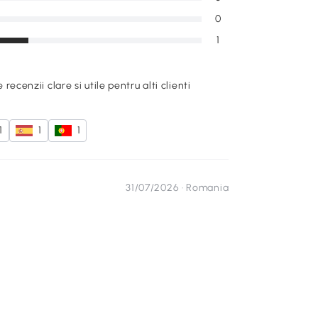
0
1
e recenzii clare si utile pentru alti clienti
1
1
1
31/07/2026 ·
Romania