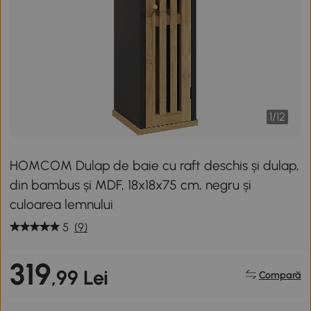
1
/
12
HOMCOM Dulap de baie cu raft deschis și dulap,
din bambus și MDF, 18x18x75 cm, negru și
culoarea lemnului
5
(9)
319
,99 Lei
Compară