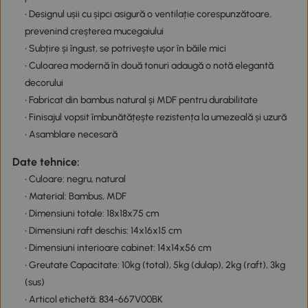
• Designul ușii cu șipci asigură o ventilație corespunzătoare,
prevenind creșterea mucegaiului
• Subțire și îngust, se potrivește ușor în băile mici
• Culoarea modernă în două tonuri adaugă o notă elegantă
decorului
• Fabricat din bambus natural și MDF pentru durabilitate
• Finisajul vopsit îmbunătățește rezistența la umezeală și uzură
• Asamblare necesară
Date tehnice:
• Culoare: negru, natural
• Material: Bambus, MDF
• Dimensiuni totale: 18x18x75 cm
• Dimensiuni raft deschis: 14x16x15 cm
• Dimensiuni interioare cabinet: 14x14x56 cm
• Greutate Capacitate: 10kg (total), 5kg (dulap), 2kg (raft), 3kg
(sus)
• Articol etichetă: 834-667V00BK