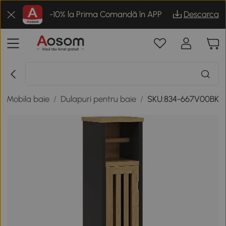
-10% la Prima Comandă în APP
Descarca
/
Mobila baie
/
Dulapuri pentru baie
/
SKU:834-667V00BK