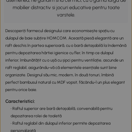
asemenea, ne gandim si la cei mici, cu o gama larga de
mobilier distractiv si jocuri educative pentru toate
varstele.
Descoperiți farmecul designului care economisește spațiu cu
dulapul de baie subțire HOMCOM. Această piesă elegantă are un
raft deschis în partea superioară, cu o bară detașabilă la îndemână
pentru depozitarea hârtiei igienice cu fler, în timp ce dulapul
inferior, îmbunătățit cu o ușă cu șipci pentru ventilație, ascunde un
raft reglabil, asigurându-vă că elementele esențiale sunt bine
organizate. Designul său mic, modern, în două tonuri, îmbină
perfect bambusul natural cu MDF vopsit, făcându-l un plus elegant
pentru orice baie.
Caracteristici:
• Raftul superior are bară detașabilă, convenabilă pentru
depozitarea rolei de toaletă
• Raftul reglabil din dulapul inferior permite depozitarea
personalizată