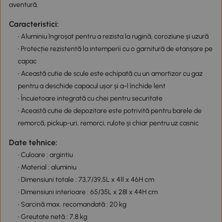
aventură.
Caracteristici:
• Aluminiu îngroșat pentru a rezista la rugină, coroziune și uzură
• Protecție rezistentă la intemperii cu o garnitură de etanșare pe
capac
• Această cutie de scule este echipată cu un amortizor cu gaz
pentru a deschide capacul ușor și a-l închide lent
• Încuietoare integrată cu chei pentru securitate
• Această cutie de depozitare este potrivită pentru barele de
remorcă, pickup-uri, remorci, rulote și chiar pentru uz casnic
Date tehnice:
• Culoare : argintiu
• Material : aluminiu
• Dimensiuni totale : 73,7/39,5L x 41l x 46H cm
• Dimensiuni interioare : 65/35L x 28l x 44H cm
• Sarcină max. recomandată : 20 kg
• Greutate netă : 7,8 kg