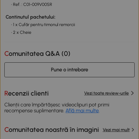
• Ref. : C01-009V00SR
Continutul pachetului:
• 1 x Cufăr pentru timonul remorcii
• 2 x Cheie
Comunitatea Q&A (
0
)
Pune o intrebare
Recenzii clienti
Vezi toate review-urile
Clienții care împărtășesc videoclipuri pot primi
recompense suplimentare.
Află mai multe
.
Comunitatea noastră în imagini
Vezi mai mult