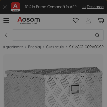
-10% la Prima Comandă în APP
Descarca
r si gradinarit
/
Bricolaj
/
Cutii scule
/
SKU:C01-009V00SR