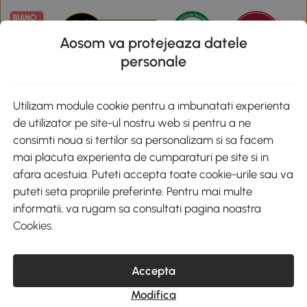
Aosom va protejeaza datele
personale
Descarca aplicatia Aosom
Utilizam module cookie pentru a imbunatati experienta
de utilizator pe site-ul nostru web si pentru a ne
Google Play
consimti noua si tertilor sa personalizam si sa facem
mai placuta experienta de cumparaturi pe site si in
afara acestuia. Puteti accepta toate cookie-urile sau va
puteti seta propriile preferinte. Pentru mai multe
+40 312294730
clienti@aosom.ro
informatii, va rugam sa consultati pagina noastra
Romania, Bucureşti Sectorul 2, Str. Barbu Paris Mumuleanu, Nr. 30-
Cookies
.
32, Spatiul E2-1, Etaj 2
© 2020-2026 AOSOM Romania SRL
CUI: 49266464
Accepta
COD CAEN: 4755
Reg. Com. J2023023738408
Modifica
Capital Social 200