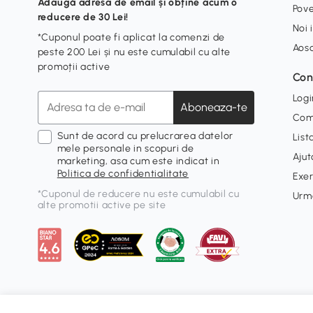
Adaugă adresa de email și obține acum o
Pove
reducere de 30 Lei!
Noi 
*Cuponul poate fi aplicat la comenzi de
Aos
peste 200 Lei și nu este cumulabil cu alte
promoții active
Con
Logi
Aboneaza-te
Com
Sunt de acord cu prelucrarea datelor
List
mele personale in scopuri de
Ajut
marketing, asa cum este indicat in
Politica de confidentialitate
Exer
*Cuponul de reducere nu este cumulabil cu
Urm
alte promotii active pe site