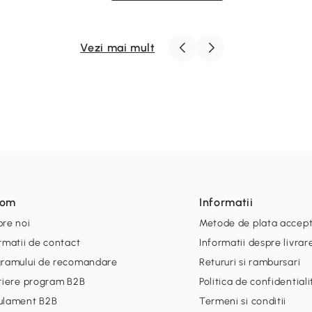
Vezi mai mult
som
Informatii
re noi
Metode de plata accep
rmatii de contact
Informatii despre livrar
gramului de recomandare
Retururi si rambursari
riere program B2B
Politica de confidential
ulament B2B
Termeni si conditii