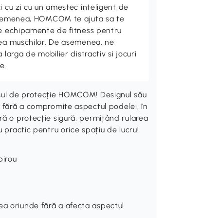
i cu zi cu un amestec inteligent de
 asemenea, HOMCOM te ajuta sa te
de echipamente de fitness pentru
rea muschilor. De asemenea, ne
 larga de mobilier distractiv si jocuri
e.
așul de protecție HOMCOM! Designul său
, fără a compromite aspectul podelei, în
ră o protecție sigură, permițând rularea
 practic pentru orice spațiu de lucru!
birou
ea oriunde fără a afecta aspectul