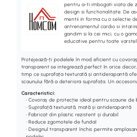
pentru a-ti imbogati viata de z
design si functionalitate. De
mentii in forma cu o selectie 
antrenamentul cardio si intari
gandim si la cei mici, cu o gama
educative pentru toate varstel
Protejează-ți podelele în mod eficient cu covor
transparent se integrează perfect în orice decor
timp ce suprafața texturată și antiderapantă ofe
scaunului fără a deteriora suprafața. Un accesoriu
Caracteristici:
• Covoraș de protecție ideal pentru scaune de 
• Suprafață texturată, mată și antiderapantă
• Fabricat din plastic rezistent și durabil
• Reduce zgomotele de fundal
• Designul transparent închis permite amplasar
podelei