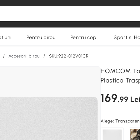
tiuni
Pentru birou
Pentru copii
Sport si H
/
Accesorii birou
/
SKU:922-012V01CR
HOMCOM Tapp
Plastica Tras
169
,99 Le
Alege:
Transparen