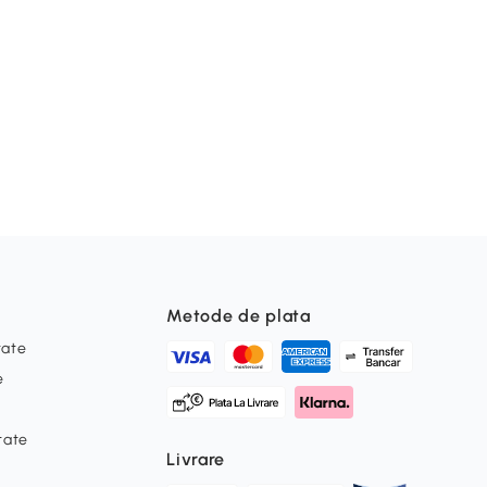
Metode de plata
tate
e
itate
Livrare