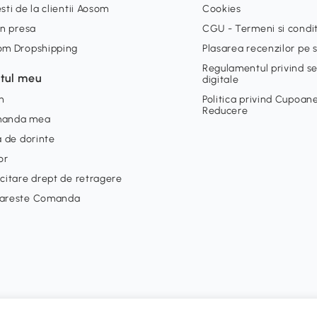
sti de la clientii Aosom
Cookies
in presa
CGU - Termeni si condit
om Dropshipping
Plasarea recenzilor pe s
Regulamentul privind ser
tul meu
digitale
n
Politica privind Cupoan
Reducere
anda mea
a de dorinte
or
citare drept de retragere
areste Comanda