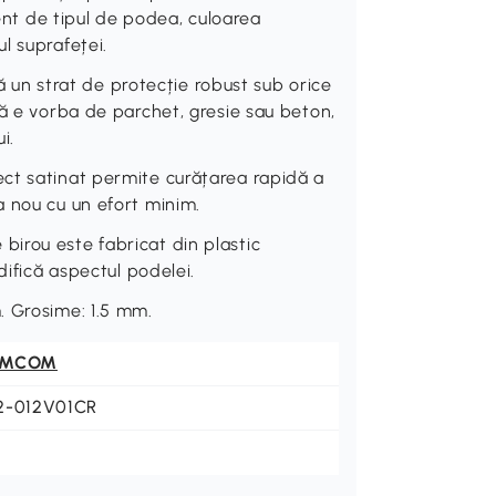
rent de tipul de podea, culoarea
l suprafeței.
n strat de protecție robust sub orice
că e vorba de parchet, gresie sau beton,
i.
ct satinat permite curățarea rapidă a
 nou cu un efort minim.
irou este fabricat din plastic
difică aspectul podelei.
. Grosime: 1.5 mm.
OMCOM
2-012V01CR