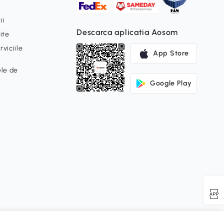
ii
Descarca aplicatia Aosom
ite
viciile
App Store
ele de
Google Play