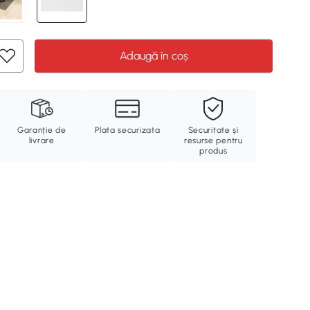
Adaugă în coș
Garanție de
Plata securizata
Securitate și
livrare
resurse pentru
produs