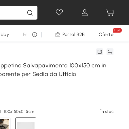
Hot
obby
Pentru animale
Portal B2B
Decoratiuni Sarbatori
Oferte
etino Salvapavimento 100x150 cm in
parente per Sedia da Ufficio
i
t, 100x150x0.15cm
În stoc