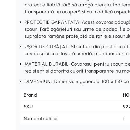
protecție fiabilă fără să atragă atenția. Indife
transparentă nu acoperă și nu modifică aspectu
PROTECȚIE GARANTATĂ: Acest covoraș adaugă u
scaun. Fără zgârieturi sau urme pe podea: fie 
suprafața rămâne protejată de rotilele scaunulu
UȘOR DE CURĂȚAT: Structura din plastic cu efe
covorașului cu o lavetă umedă, menținându-l ca
MATERIAL DURABIL: Covorașul pentru scaun de b
rezistent și datorită culorii transparente nu mo
DIMENSIUNI: Dimensiuni generale: 100 x 150 cm
Brand
H
SKU
92
Numarul cutiilor
1