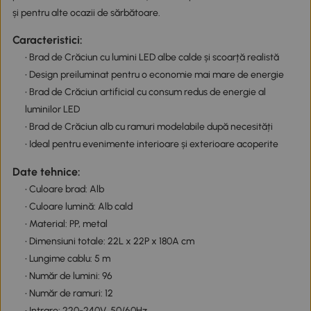
și pentru alte ocazii de sărbătoare.
Caracteristici:
• Brad de Crăciun cu lumini LED albe calde și scoarță realistă
• Design preiluminat pentru o economie mai mare de energie
• Brad de Crăciun artificial cu consum redus de energie al
luminilor LED
• Brad de Crăciun alb cu ramuri modelabile după necesități
• Ideal pentru evenimente interioare și exterioare acoperite
Date tehnice:
• Culoare brad: Alb
• Culoare lumină: Alb cald
• Material: PP, metal
• Dimensiuni totale: 22L x 22P x 180A cm
• Lungime cablu: 5 m
• Număr de lumini: 96
• Număr de ramuri: 12
• Intrare: 220-240V, 50/60Hz