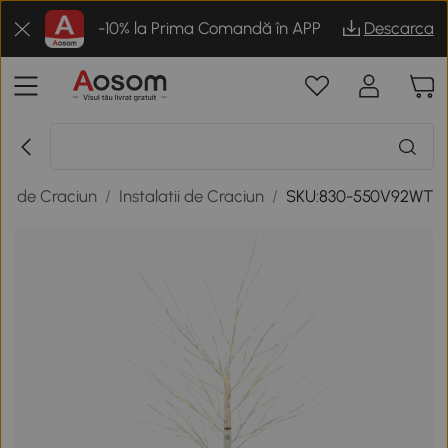
-10% la Prima Comandă în APP
Descarca
ni de Craciun
/
Instalatii de Craciun
/
SKU:830-550V92WT