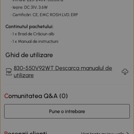
• Ieșire: DC 31V, 3.6W
• Certificări: CE, EMC ROSH LVD, ERP
Continutul pachetului:
• 1 x Brad de Crăciun alb
• 1 x Manual de instrucțiuni
Ghid de utilizare
830-550V92WT Descarca manualul de
utilizare
Comunitatea Q&A (
0
)
Pune o intrebare
Recenzii clienti
Vezi toate review-urile