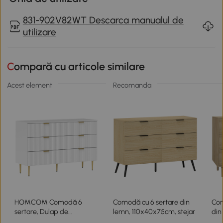
831-902V82WT Descarca manualul de
utilizare
Compară cu articole similare
Acest element
Recomanda
HOMCOM Comodă 6
Comodă cu 6 sertare din
Com
sertare, Dulap de
lemn, 110x40x75cm, stejar
din
depozitare modernă cu
110