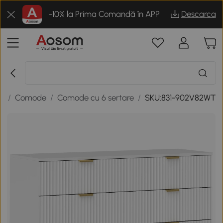
-10% la Prima Comandă în APP
Descarca
or
/
Comode
/
Comode cu 6 sertare
/
SKU:831-902V82WT