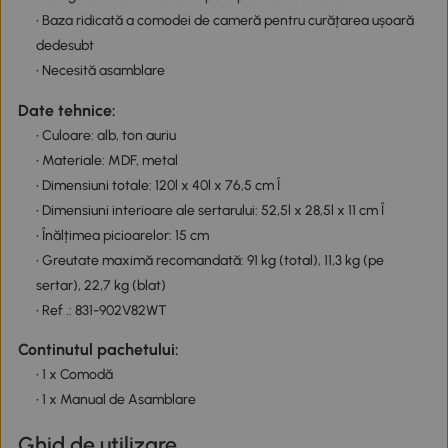
• Baza ridicată a comodei de cameră pentru curățarea ușoară
dedesubt
• Necesită asamblare
Date tehnice:
• Culoare: alb, ton auriu
• Materiale: MDF, metal
• Dimensiuni totale: 120l x 40l x 76,5 cm Î
• Dimensiuni interioare ale sertarului: 52,5l x 28,5l x 11 cm Î
• Înălțimea picioarelor: 15 cm
• Greutate maximă recomandată: 91 kg (total), 11,3 kg (pe
sertar), 22,7 kg (blat)
• Ref .: 831-902V82WT
Continutul pachetului:
• 1 x Comodă
• 1 x Manual de Asamblare
Ghid de utilizare