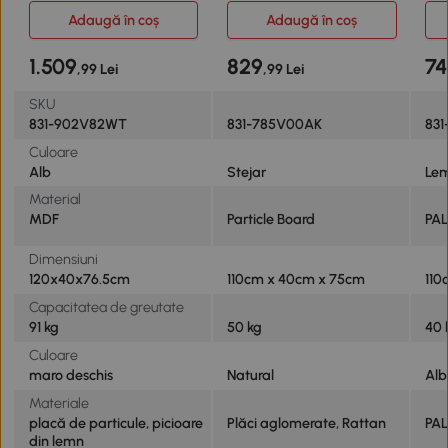
mânere și picioare aurii,
Adaugă în coș
Adaugă în coș
Mobilier de hol, 120 x 40 x
76,5 cm, alb
1.509
829
74
,99 Lei
,99 Lei
SKU
831-902V82WT
831-785V00AK
83
Culoare
Alb
Stejar
Lem
Material
MDF
Particle Board
PAL
Dimensiuni
120x40x76.5cm
110cm x 40cm x 75cm
110
Capacitatea de greutate
91 kg
50 kg
40 
Culoare
maro deschis
Natural
Alb 
Materiale
placă de particule, picioare
Plăci aglomerate, Rattan
PAL
din lemn