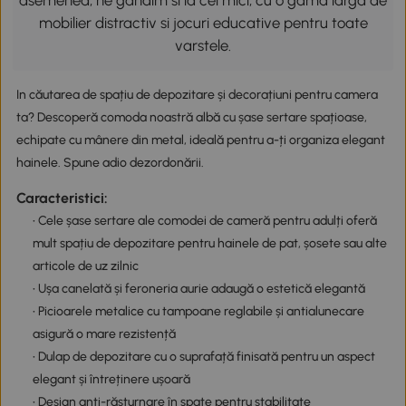
asemenea, ne gandim si la cei mici, cu o gama larga de
mobilier distractiv si jocuri educative pentru toate
varstele.
In căutarea de spațiu de depozitare și decorațiuni pentru camera
ta? Descoperă comoda noastră albă cu șase sertare spațioase,
echipate cu mânere din metal, ideală pentru a-ți organiza elegant
hainele. Spune adio dezordonării.
Caracteristici:
• Cele șase sertare ale comodei de cameră pentru adulți oferă
mult spațiu de depozitare pentru hainele de pat, șosete sau alte
articole de uz zilnic
• Ușa canelată și feroneria aurie adaugă o estetică elegantă
• Picioarele metalice cu tampoane reglabile și antialunecare
asigură o mare rezistență
• Dulap de depozitare cu o suprafață finisată pentru un aspect
elegant și întreținere ușoară
• Design anti-răsturnare în spate pentru stabilitate