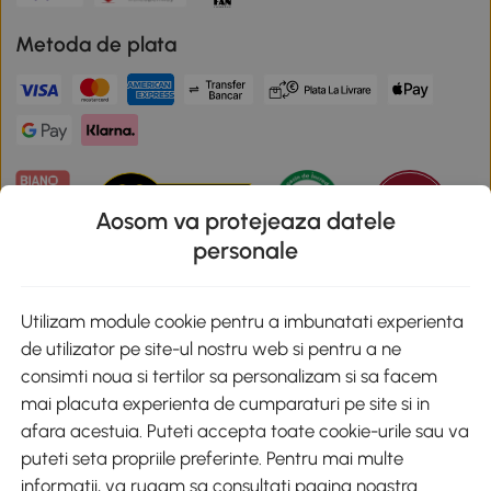
Metoda de plata
Aosom va protejeaza datele
personale
Descarca aplicatia Aosom
Utilizam module cookie pentru a imbunatati experienta
de utilizator pe site-ul nostru web si pentru a ne
Google Play
consimti noua si tertilor sa personalizam si sa facem
mai placuta experienta de cumparaturi pe site si in
afara acestuia. Puteti accepta toate cookie-urile sau va
puteti seta propriile preferinte. Pentru mai multe
+40 312294730
clienti@aosom.ro
informatii, va rugam sa consultati pagina noastra