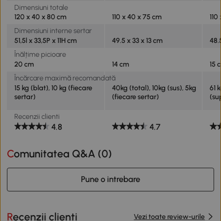
Dimensiuni totale
120 x 40 x 80 cm
110 x 40 x 75 cm
110
Dimensiuni interne sertar
51,5l x 33,5P x 11H cm
49.5 x 33 x 13 cm
48.
Înălțime picioare
20 cm
14 cm
15 
Încărcare maximă recomandată
15 kg (blat), 10 kg (fiecare
40kg (total), 10kg (sus), 5kg
61 k
sertar)
(fiecare sertar)
(su
Recenzii clienti
4.8
4.7
Comunitatea Q&A (
0
)
Pune o intrebare
Recenzii clienti
Vezi toate review-urile