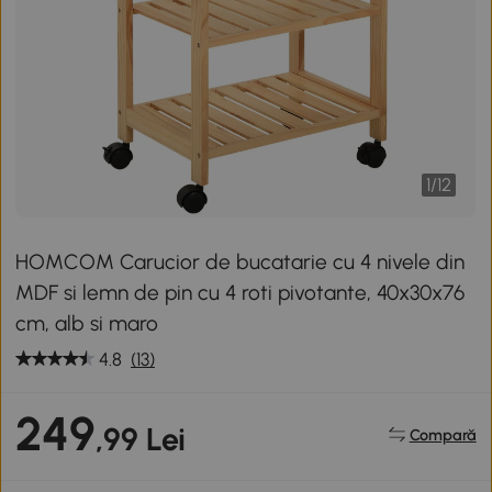
1
/
12
HOMCOM Carucior de bucatarie cu 4 nivele din
MDF si lemn de pin cu 4 roti pivotante, 40x30x76
cm, alb si maro
4.8
(13)
249
,99 Lei
Compară