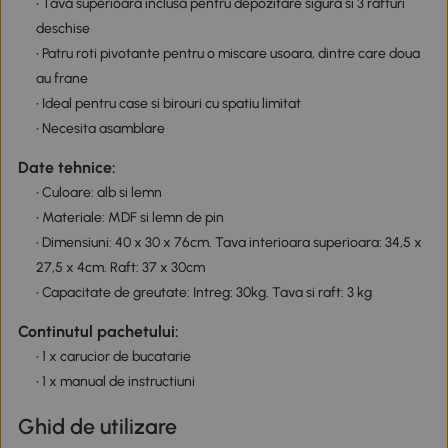
• Tava superioara inclusa pentru depozitare sigura si 3 rafturi
deschise
• Patru roti pivotante pentru o miscare usoara, dintre care doua
au frane
• Ideal pentru case si birouri cu spatiu limitat
• Necesita asamblare
Date tehnice:
• Culoare: alb si lemn
• Materiale: MDF si lemn de pin
• Dimensiuni: 40 x 30 x 76cm. Tava interioara superioara: 34,5 x
27,5 x 4cm. Raft: 37 x 30cm
• Capacitate de greutate: Intreg: 30kg. Tava si raft: 3 kg
Continutul pachetului:
• 1 x carucior de bucatarie
• 1 x manual de instructiuni
Ghid de utilizare