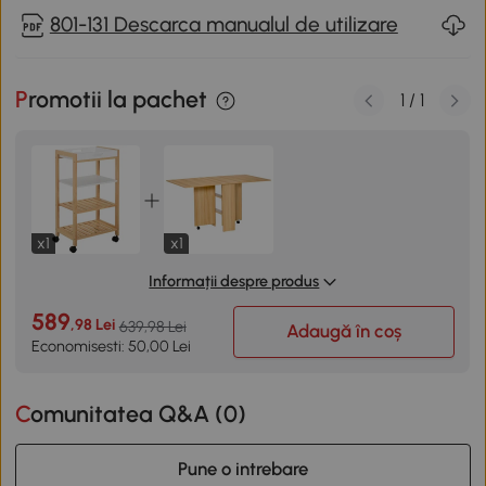
801-131 Descarca manualul de utilizare
Promotii la pachet
1
/
1
x1
x1
Informații despre produs
589
,98 Lei
639,98 Lei
Adaugă în coș
Economisesti: 50,00 Lei
Comunitatea Q&A (
0
)
Pune o intrebare