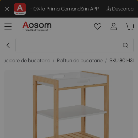
-10% la Prima Comandă în APP
Descarca
rucioare de bucatarie
/
Rafturi de bucatarie
/
SKU:801-131