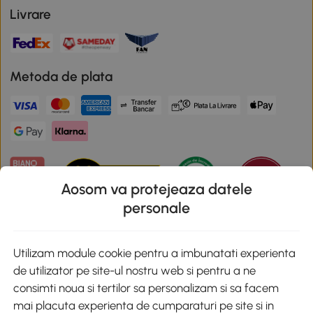
Livrare
Metoda de plata
Aosom va protejeaza datele
personale
Descarca aplicatia Aosom
Utilizam module cookie pentru a imbunatati experienta
de utilizator pe site-ul nostru web si pentru a ne
Google Play
consimti noua si tertilor sa personalizam si sa facem
mai placuta experienta de cumparaturi pe site si in