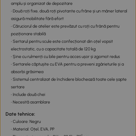
amplu și organizat de depozitare
• Două roți fixe, două roți pivotante cu frâne și un mâner lateral
asigură mobilitate fără efort
• Căruciorul de atelier este prevăzut cu roți cu frână pentru
poziționare stabilă
• Sertarul pentru scule este confecționat din oțel vopsit
electrostatic, cu o capacitate totală de 120 kg
• Șine cu rulmenți cu bile pentru acces ușor și zgomot redus
• Sertarele căptușite cu EVA pentru a preveni zgârieturile și a
absorbi grăsimea
• Sistemul centralizat de închidere blochează toate cele șapte
sertare
• Include două chei
• Necesită asamblare
Date tehnice:
• Culoare: Negru
• Material: Oțel, EVA, PP