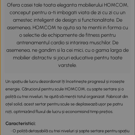
Ofera casei tale toata eleganta mobilierului HOMCOM,
conceput pentru a-ti imbogati viata de zi cu zi cu un
amestec inteligent de design si functionalitate. De
asemenea, HOMCOM te ajuta sa te mentii in forma cu
o selectie de echipamente de fitness pentru
antrenamentul cardio si intarirea muschilor. De
asemenea, ne gandim si la cei mici, cu o gama larga de
mobilier distractiv si jocuri educative pentru toate
varstele.
Un spațiu de lucru dezordonat îți încetinește progresul și irosește
energie. Căruciorul pentru scule HOMCOM, cu șapte sertare și o
poliță cu trei niveluri, te ajută să menții totul organizat. Fabricat din
oțel solid, acest sertar pentru scule se deplasează ușor pe patru
roți, optimizând fluxul de lucru și economisind timp prețios.
Caracteristici:
• O poliță detașabilă cu trei niveluri și șapte sertare pentru spațiu