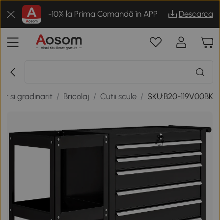
-10% la Prima Comandă în APP
Descarca
ior si gradinarit
/
Bricolaj
/
Cutii scule
/
SKU:B20-119V00BK