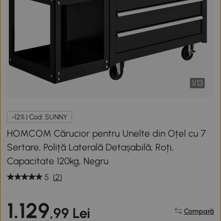
1
/
13
-12% | Cod: SUNNY
HOMCOM Cărucior pentru Unelte din Oțel cu 7
Sertare, Poliță Laterală Detașabilă, Roți,
Capacitate 120kg, Negru
5
(2)
1.129
,99 Lei
Compară