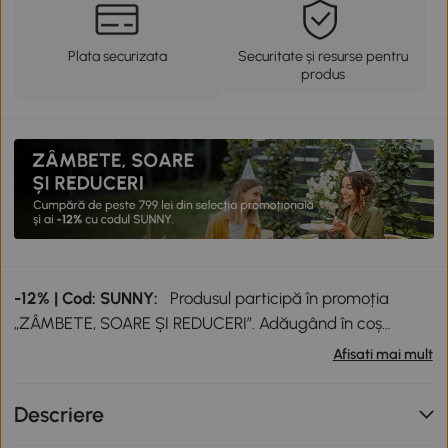
Plata securizata
Securitate și resurse pentru
produs
-12% | Cod: SUNNY:
Produsul participă în promoția
„ZÂMBETE, SOARE ȘI REDUCERI”. Adăugând în coș
produse participante în valoare totală de peste 799 lei,
Afisati mai mult
primești o reducere de 12% folosind codul SUNNY. Codul
nu se cumulează cu alte promoții în derulare. Promoție
Descriere
valabilă până la data de 12.08.2026.