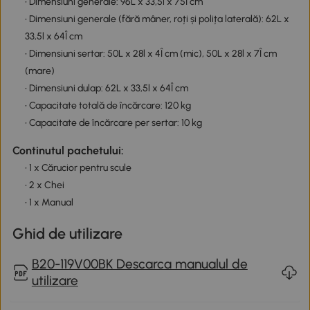
• Dimensiuni generale: 96L x 33,5l x 75Î cm
• Dimensiuni generale (fără mâner, roți și polița laterală): 62L x
33,5l x 64Î cm
• Dimensiuni sertar: 50L x 28l x 4Î cm (mic), 50L x 28l x 7Î cm
(mare)
• Dimensiuni dulap: 62L x 33,5l x 64Î cm
• Capacitate totală de încărcare: 120 kg
• Capacitate de încărcare per sertar: 10 kg
Continutul pachetului:
• 1 x Cărucior pentru scule
• 2 x Chei
• 1 x Manual
Ghid de utilizare
B20-119V00BK Descarca manualul de
utilizare