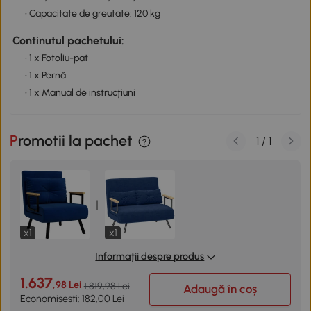
• Capacitate de greutate: 120 kg
Continutul pachetului:
• 1 x Fotoliu-pat
• 1 x Pernă
• 1 x Manual de instrucțiuni
Promotii la pachet
1
/
1
x1
x1
Informații despre produs
1.637
,98 Lei
1.819,98 Lei
Adaugă în coș
Economisesti: 182,00 Lei