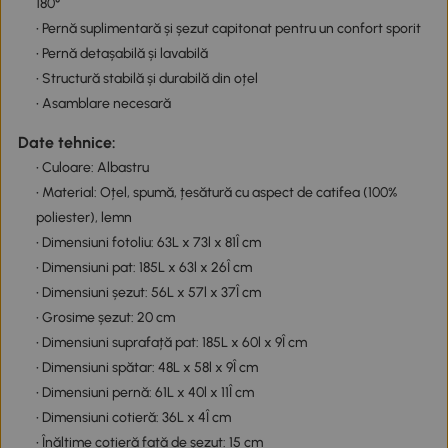
180°
• Pernă suplimentară și șezut capitonat pentru un confort sporit
• Pernă detașabilă și lavabilă
• Structură stabilă și durabilă din oțel
• Asamblare necesară
Date tehnice:
• Culoare: Albastru
• Material: Oțel, spumă, țesătură cu aspect de catifea (100%
poliester), lemn
• Dimensiuni fotoliu: 63L x 73l x 81Î cm
• Dimensiuni pat: 185L x 63l x 26Î cm
• Dimensiuni șezut: 56L x 57l x 37Î cm
• Grosime șezut: 20 cm
• Dimensiuni suprafață pat: 185L x 60l x 9Î cm
• Dimensiuni spătar: 48L x 58l x 9Î cm
• Dimensiuni pernă: 61L x 40l x 11Î cm
• Dimensiuni cotieră: 36L x 4Î cm
• Înălțime cotieră față de șezut: 15 cm