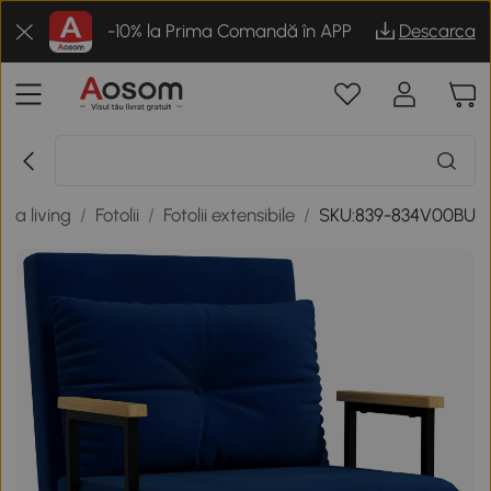
-10% la Prima Comandă în APP
Descarca
ila living
/
Fotolii
/
Fotolii extensibile
/
SKU:839-834V00BU