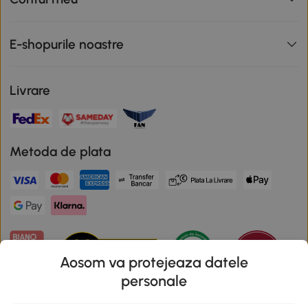
E-shopurile noastre
Livrare
Metoda de plata
Aosom va protejeaza datele
personale