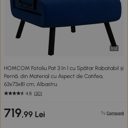
1
/
12
HOMCOM Fotoliu Pat 3 în 1 cu Spătar Rabatabil și
Pernă, din Material cu Aspect de Catifea,
63x73x81 cm, Albastru
4.8
(30)
719
,99 Lei
Compară