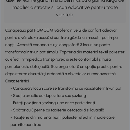
asemenea, ne gandim si la cei mici, cu o gama larga de
mobilier distractiv si jocuri educative pentru toate
varstele.
Canapeaua pat HOMCOM vă oferă nivelul de confort adecvat
pentru a vă relaxa acasă și pentru a găzdui un musafir pe timpul
nopții. Această canapea cu șezlong oferă 3 locuri, se poate
transforma într-un pat simplu. Tapițeria din material textil poliester
cu efect in împiedică transpirarea și este confortabil și husa
pernelor este detașabilă. Șezlongul oferă un spațiu practic pentru
depozitarea discretă și ordonată a obiectelor dumneavoastră .
Caracteristici
- Canapea 3 locuri care se transformă cu rapiditate într-un pat
- Spațiu practic de depozitare sub șezlong
- Puteți poziționa șezlongul pe orice parte doriți
- Spătar cu 3 perne cu tapițerie detașabilă și lavabilă
- Tapițerie din material textil poliester efect in, moale care
permite aerisirea