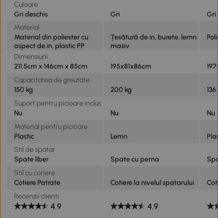
Culoare
Gri deschis
Gri
Gri
Material
Material din poliester cu
Țesătură de in, burete, lemn
Pol
aspect de in, plastic PP
masiv
Dimensiuni
211.5cm x 146cm x 85cm
195x81x86cm
197
Capacitatea de greutate
150 kg
200 kg
136
Suport pentru picioare inclus
Nu
Nu
Nu
Material pentru picioare
Plastic
Lemn
Pla
Stil de spatar
Spate liber
Spate cu perna
Spa
Stil cu coriere
Cotiere Patrate
Cotiere la nivelul spatarului
Cot
Recenzii clienti
4.9
4.9