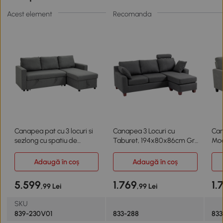
Acest element
Recomanda
Canapea pat cu 3 locuri si
Canapea 3 Locuri cu
Can
sezlong cu spatiu de
Taburet, 194x80x86cm Gri
Mod
depozitare
Inchis
Adaugă în coș
Adaugă în coș
5.599
1.769
1.
,99 Lei
,99 Lei
SKU
839-230V01
833-288
83