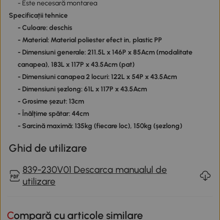
- Este necesară montarea
Specificații tehnice
- Culoare: deschis
- Material: Material poliester efect in, plastic PP
- Dimensiuni generale: 211.5L x 146P x 85Acm (modalitate
canapea), 183L x 117P x 43.5Acm (pat)
- Dimensiuni canapea 2 locuri: 122L x 54P x 43.5Acm
- Dimensiuni șezlong: 61L x 117P x 43.5Acm
- Grosime șezut: 13cm
- Înălțime spătar: 44cm
- Sarcină maximă: 135kg (fiecare loc), 150kg (șezlong)
Ghid de utilizare
839-230V01 Descarca manualul de
utilizare
Compară cu articole similare