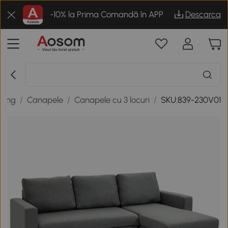
-10% la Prima Comandă în APP
Descarca
iving
/
Canapele
/
Canapele cu 3 locuri
/
SKU:839-230V01