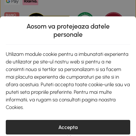
Aosom va protejeaza datele
personale
Descarca aplicatia Aosom
Utilizam module cookie pentru a imbunatati experienta
de utilizator pe site-ul nostru web si pentru a ne
Google Play
consimti noua si tertilor sa personalizam si sa facem
mai placuta experienta de cumparaturi pe site si in
afara acestuia. Puteti accepta toate cookie-urile sau va
puteti seta propriile preferinte. Pentru mai multe
+40 312294730
clienti@aosom.ro
informatii, va rugam sa consultati pagina noastra
Romania, Bucureşti Sectorul 2, Str. Barbu Paris Mumuleanu, Nr. 30-
Cookies
.
32, Spatiul E2-1, Etaj 2
© 2020-2026 AOSOM Romania SRL
CUI: 49266464
COD CAEN: 4755
Accepta
Reg. Com. J2023023738408