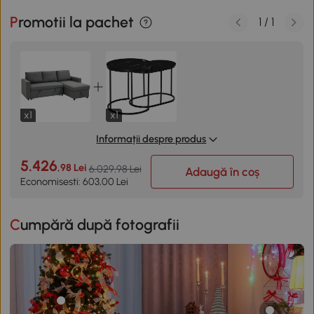
Promotii la pachet
1
/
1
x1
x1
Informații despre produs
5.426
,98 Lei
6.029,98 Lei
Adaugă în coș
Economisesti: 603,00 Lei
Cumpără după fotografii