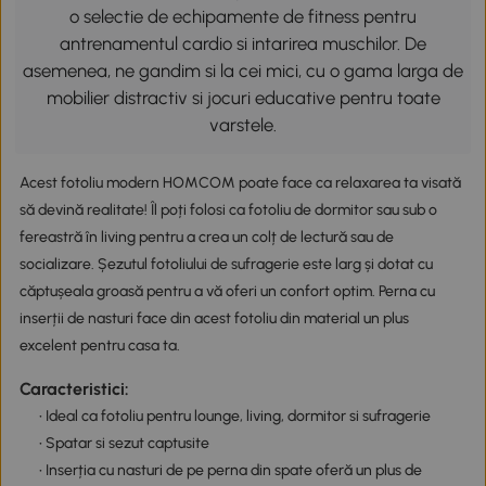
o selectie de echipamente de fitness pentru
antrenamentul cardio si intarirea muschilor. De
asemenea, ne gandim si la cei mici, cu o gama larga de
mobilier distractiv si jocuri educative pentru toate
varstele.
Acest fotoliu modern HOMCOM poate face ca relaxarea ta visată
să devină realitate! Îl poți folosi ca fotoliu de dormitor sau sub o
fereastră în living pentru a crea un colț de lectură sau de
socializare. Șezutul fotoliului de sufragerie este larg și dotat cu
căptușeala groasă pentru a vă oferi un confort optim. Perna cu
inserții de nasturi face din acest fotoliu din material un plus
excelent pentru casa ta.
Caracteristici:
• Ideal ca fotoliu pentru lounge, living, dormitor si sufragerie
• Spatar si sezut captusite
• Inserția cu nasturi de pe perna din spate oferă un plus de