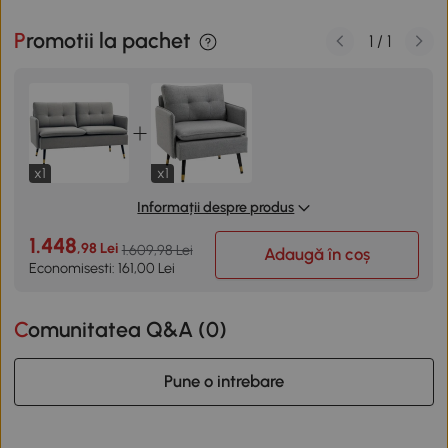
Promotii la pachet
1
/
1
x1
x1
Informații despre produs
1.448
,98 Lei
1.609,98 Lei
Adaugă în coș
Economisesti: 161,00 Lei
Comunitatea Q&A (
0
)
Pune o intrebare