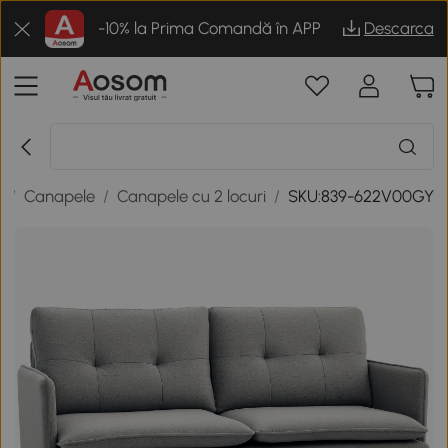
-10% la Prima Comandă în APP
Descarca
g
/
Canapele
/
Canapele cu 2 locuri
/
SKU:839-622V00GY