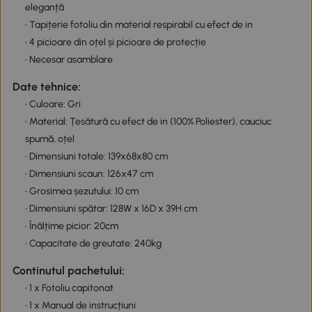
eleganță
• Tapițerie fotoliu din material respirabil cu efect de in
• 4 picioare din oțel și picioare de protecție
• Necesar asamblare
Date tehnice:
• Culoare: Gri
• Material: Țesătură cu efect de in (100% Poliester), cauciuc
spumă, oțel
• Dimensiuni totale: 139x68x80 cm
• Dimensiuni scaun: 126x47 cm
• Grosimea șezutului: 10 cm
• Dimensiuni spătar: 128W x 16D x 39H cm
• Înălțime picior: 20cm
• Capacitate de greutate: 240kg
Continutul pachetului:
• 1 x Fotoliu capitonat
• 1 x Manual de instrucțiuni