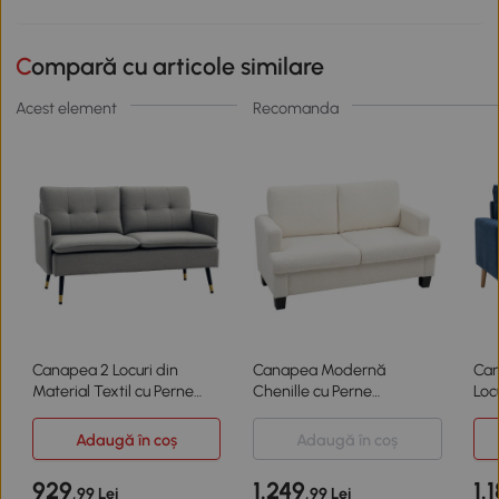
Compară cu articole similare
Acest element
Recomanda
Canapea 2 Locuri din
Canapea Modernă
Can
Material Textil cu Perne
Chenille cu Perne
Loc
Căptușite, Gri
Detașabile Crem
Adaugă în coș
Adaugă în coș
929
1.249
1.
,99 Lei
,99 Lei