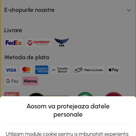
E-shopurile noastre
Livrare
Metoda de plata
Aosom va protejeaza datele
personale
Descarca aplicatia Aosom
Utilizam module cookie pentru a imbunatati experienta