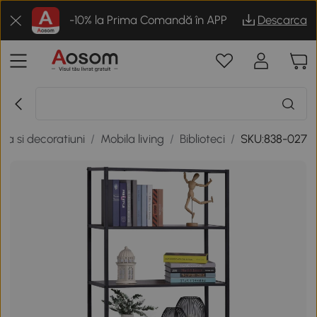
-10% la Prima Comandă în APP
Descarca
la si decoratiuni
/
Mobila living
/
Biblioteci
/
SKU:838-027