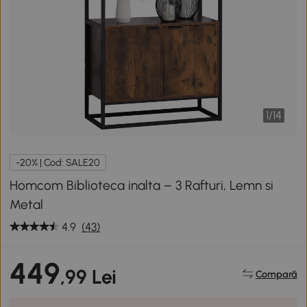
1
/
14
-20% | Cod: SALE20
Homcom Biblioteca inalta – 3 Rafturi, Lemn si
Metal
4.9
(43)
449
,99 Lei
Compară