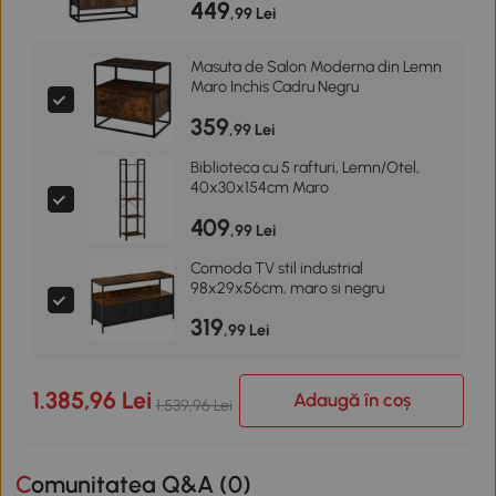
449
,99 Lei
Masuta de Salon Moderna din Lemn
Maro Inchis Cadru Negru
359
,99 Lei
Biblioteca cu 5 rafturi, Lemn/Otel,
40x30x154cm Maro
409
,99 Lei
Comoda TV stil industrial
98x29x56cm, maro si negru
319
,99 Lei
1.385,96 Lei
Adaugă în coș
1.539,96 Lei
Comunitatea Q&A (
0
)