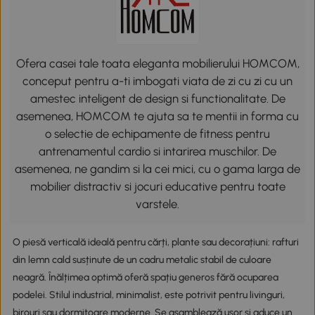
Ofera casei tale toata eleganta mobilierului HOMCOM,
conceput pentru a-ti imbogati viata de zi cu zi cu un
amestec inteligent de design si functionalitate. De
asemenea, HOMCOM te ajuta sa te mentii in forma cu
o selectie de echipamente de fitness pentru
antrenamentul cardio si intarirea muschilor. De
asemenea, ne gandim si la cei mici, cu o gama larga de
mobilier distractiv si jocuri educative pentru toate
varstele.
O piesă verticală ideală pentru cărți, plante sau decorațiuni: rafturi
din lemn cald susținute de un cadru metalic stabil de culoare
neagră. Înălțimea optimă oferă spațiu generos fără ocuparea
podelei. Stilul industrial, minimalist, este potrivit pentru livinguri,
birouri sau dormitoare moderne. Se asamblează ușor și aduce un