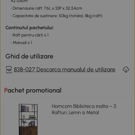
42.5Acm
• Dimensiune raft: 76L x 33P x 32.5Acm
• Capacitate de sustinere: 50kg (totala), 8kg (raft)
Continutul pachetului:
• Raft pentru cărți x 1
• Manual x 1
Ghid de utilizare
838-027 Descarca manualul de utilizare
Pachet promotional
Homcom Biblioteca inalta – 3
Rafturi, Lemn si Metal