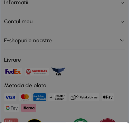
Informatii
Contul meu
E-shopurile noastre
Livrare
Metoda de plata