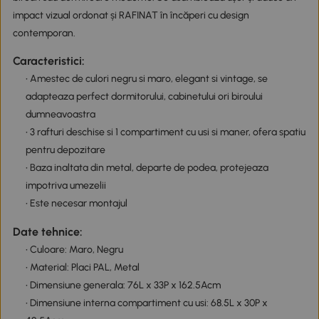
impact vizual ordonat și RAFINAT în încăperi cu design
contemporan.
Caracteristici:
• Amestec de culori negru si maro, elegant si vintage, se
adapteaza perfect dormitorului, cabinetului ori biroului
dumneavoastra
• 3 rafturi deschise si 1 compartiment cu usi si maner, ofera spatiu
pentru depozitare
• Baza inaltata din metal, departe de podea, protejeaza
impotriva umezelii
• Este necesar montajul
Date tehnice:
• Culoare: Maro, Negru
• Material: Placi PAL, Metal
• Dimensiune generala: 76L x 33P x 162.5Acm
• Dimensiune interna compartiment cu usi: 68.5L x 30P x