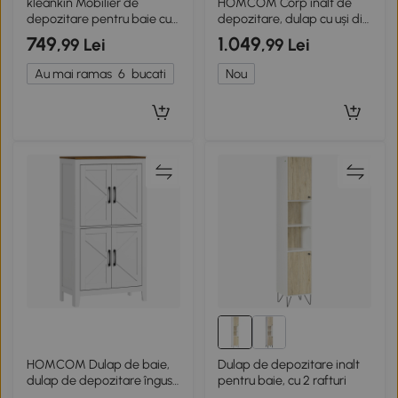
kleankin Mobilier de
HOMCOM Corp înalt de
depozitare pentru baie cu
depozitare, dulap cu uși din
2 uși și 2 compartimente
sticlă și rafturi reglabile
749
1.049
,99 Lei
,99 Lei
deschise dim. 60L x 30A x
pentru baie, bucătărie,
102H cm, alb
living, verde
Au mai ramas
6
bucati
Nou
HOMCOM Dulap de baie,
Dulap de depozitare inalt
dulap de depozitare îngust
pentru baie, cu 2 rafturi
cu 4 uși în stil hambar și