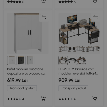
5
5
Bufet mobilier bucătărie
HOMCOM Birou de colț
depozitare cu placard cu
modular reversibil 168-240
uși și rafturi reglabile, 60 x
cm stil industrial, raft
619
909
,99 Lei
,99 Lei
30 x 90 cm, alb
reglabil, sac de depozitare,
suport pentru ecran
Transport gratuit
Transport gratuit
4
4