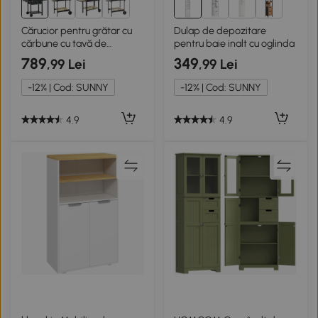
Cărucior pentru grătar cu
Dulap de depozitare
cărbune cu tavă de
pentru baie inalt cu oglinda
cărbune
789
349
,99 Lei
,99 Lei
-12% | Cod: SUNNY
-12% | Cod: SUNNY
4.9
4.9