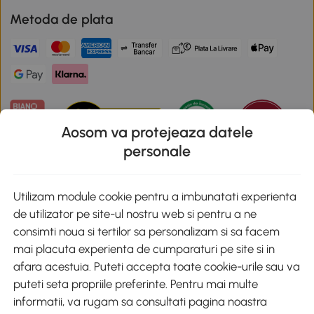
Metoda de plata
Aosom va protejeaza datele
personale
Descarca aplicatia Aosom
Utilizam module cookie pentru a imbunatati experienta
de utilizator pe site-ul nostru web si pentru a ne
Google Play
consimti noua si tertilor sa personalizam si sa facem
mai placuta experienta de cumparaturi pe site si in
afara acestuia. Puteti accepta toate cookie-urile sau va
puteti seta propriile preferinte. Pentru mai multe
+40 312294730
clienti@aosom.ro
informatii, va rugam sa consultati pagina noastra
Romania, Bucureşti Sectorul 2, Str. Barbu Paris Mumuleanu, Nr. 30-