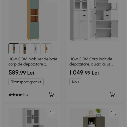
8+
HOMCOM Mobilier de baie
HOMCOM Corp înalt de
corp de depozitare 2
depozitare, dulap cu uși
dulapuri 2 compartimente
vitrate și rafturi reglabile
589
1.049
,99 Lei
,99 Lei
deschise rafturi reglabile 30
pentru baie, bucătărie,
x 30 x 166 cm, verde
living, alb
Transport gratuit
Nou
4