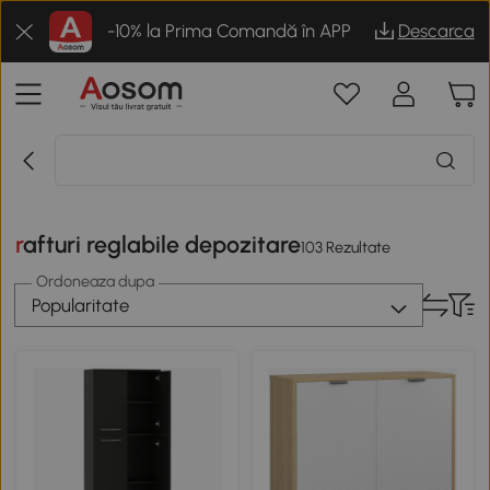
-10% la Prima Comandă în APP
Descarca
rafturi reglabile depozitare
103 Rezultate
Ordoneaza dupa
Popularitate