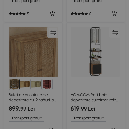
Transport gratuit
Transport gratuit
5
5
5+
Bufet de bucătărie de
HOMCOM Raft baie
depozitare cu 12 rafturi la
depozitare cu mirror, raft
uși rafturi reglabile 60 x 30
de depozitare cu rafturi
899
619
,99 Lei
,99 Lei
x 104cm lemn natural
reglabile și dulap,
40x30x179cm, negru
Transport gratuit
Transport gratuit