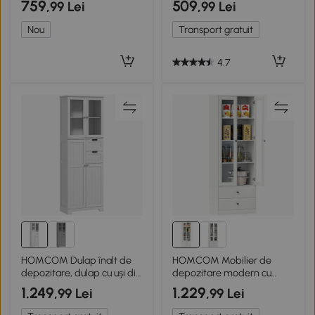
759
509
,99 Lei
,99 Lei
rafturi reglabile, alb
Nou
Transport gratuit
4.7
HOMCOM Dulap înalt de
HOMCOM Mobilier de
depozitare, dulap cu uși din
depozitare modern cu
sticlă și rafturi reglabile
dulap cu uși din sticlă,
1.249
1.229
,99 Lei
,99 Lei
pentru baie, bucătărie,
rafturi reglabile și 2 sertare,
sufragerie, alb
59 x 30 x 164 cm, alb