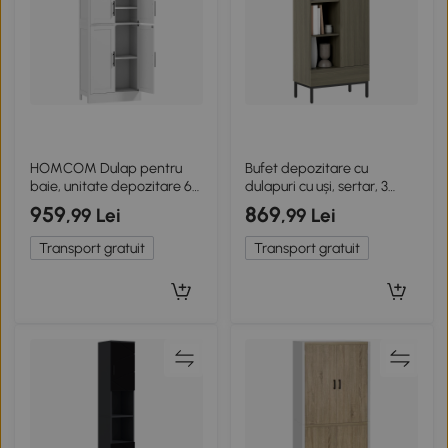
HOMCOM Dulap pentru
Bufet depozitare cu
baie, unitate depozitare 6
dulapuri cu uși, sertar, 3
nivele, 6 uși dintre care 2
compartimente deschise și
959
869
,99 Lei
,99 Lei
vitrate, rafturi reglabile,
rafturi reglabile, gri
60x30x170cm, alb
Transport gratuit
Transport gratuit