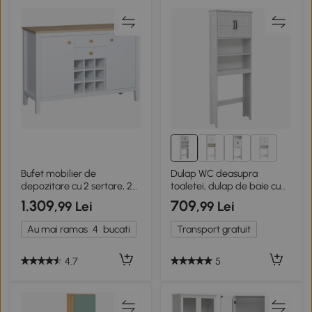
5+
Bufet mobilier de
Dulap WC deasupra
depozitare cu 2 sertare, 2
toaletei, dulap de baie cu
uși rafturi reglabile și suport
rafturi și dulap cu uși duble,
1.309
709
,99 Lei
,99 Lei
pentru 9 sticle alb
raft reglabil
Au mai ramas
4
bucati
Transport gratuit
4.7
5