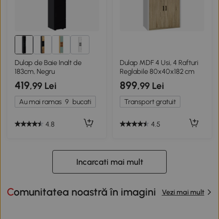
8+
Dulap de Baie Inalt de
Dulap MDF 4 Usi, 4 Rafturi
183cm, Negru
Reglabile 80x40x182 cm
419
899
,99 Lei
,99 Lei
Au mai ramas
9
bucati
Transport gratuit
4.8
4.5
Incarcati mai mult
Comunitatea noastră în imagini
Vezi mai mult