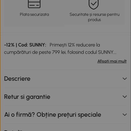
Plata securizata
Securitate și resurse pentru
produs
-12% | Cod: SUNNY:
Primești 12% reducere la
cumpărături de peste 799 lei, folosind codul SUNNY.
Codul de reducere nu este cumulabil cu alte promoții în
Afisati mai mult
curs. Promoție valabilă până la data de 12.08.2026.
Descriere
Retur si garantie
Ai o firmă? Obține prețuri speciale