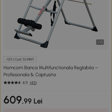
1
/
13
-12% | Cod: SUNNY
Homcom Banca Multifunctionala Reglabila –
Profesionala & Captusita
4.9
(43)
609
,99 Lei