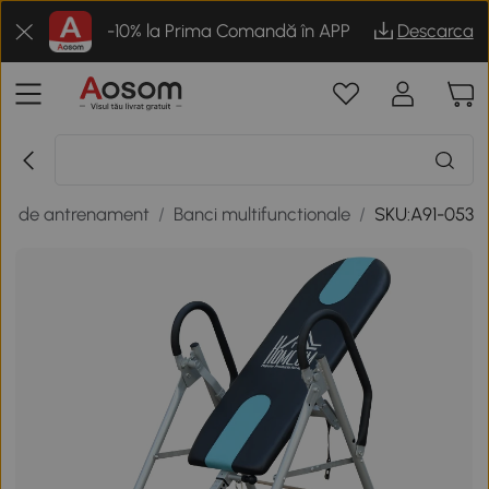
-10% la Prima Comandă în APP
Descarca
te de antrenament
/
Banci multifunctionale
/
SKU:A91-053