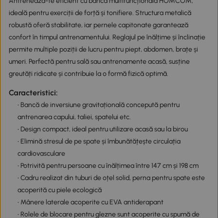
Antrenează-te eficient cu banca multifuncțională HOMCOM,
ideală pentru exerciții de forță și tonifiere. Structura metalică
robustă oferă stabilitate, iar pernele capitonate garantează
confort în timpul antrenamentului. Reglajul pe înălțime și înclinație
permite multiple poziții de lucru pentru piept, abdomen, brațe și
umeri. Perfectă pentru sală sau antrenamente acasă, susține
greutăți ridicate și contribuie la o formă fizică optimă.
Caracteristici:
• Bancă de inversiune gravitațională concepută pentru
antrenarea capului, taliei, spatelui etc.
• Design compact, ideal pentru utilizare acasă sau la birou
• Elimină stresul de pe spate și îmbunătățește circulația
cardiovasculare
• Potrivită pentru persoane cu înălțimea între 147 cm și 198 cm
• Cadru realizat din tuburi de oțel solid, perna pentru spate este
acoperită cu piele ecologică
• Mânere laterale acoperite cu EVA antiderapant
• Rolele de blocare pentru glezne sunt acoperite cu spumă de