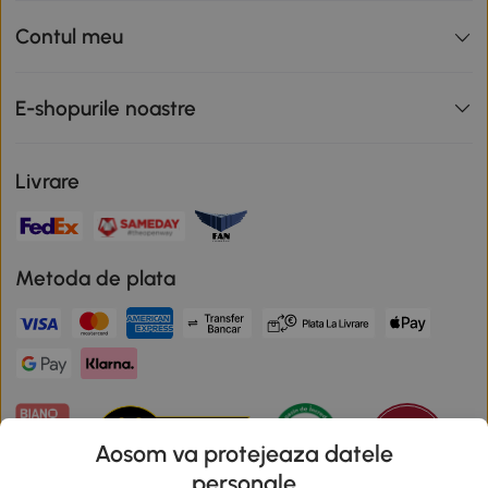
Contul meu
E-shopurile noastre
Livrare
Metoda de plata
Aosom va protejeaza datele
personale