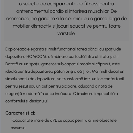
o selectie de echipamente de fitness pentru
antrenamentul cardio si intarirea muschilor. De
asemenea, ne gandim si la cei mici, cu o gama larga de
mobilier distractiv si jocuri educative pentru toate
varstele.
Explorează eleganța și multifuncționalitatea băncii cu spațiu de
depozitare HOMCOM, o îmbinare perfectă între utilitate și stil.
Dotată cu un spațiu generos sub capacul moale și căptușit, este
ideală pentru depozitarea păturilor și a cărților. Mai mult decât un
simplu spațiu de depozitare, se transformă într-un loc confortabil
pentru șezut sau un puf pentru picioare, aducând o notă de
eleganță modernă în orice încăpere. O îmbinare impecabilă a
confortului și designului!
Caracteristici:
• Capacitate mare de 67L cu capac pentru a ține obiectele
ascunse