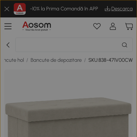
-10% la Prima Comandă în APP
Descarca
ancute hol
/
Bancute de depozitare
/
SKU:838-471V00CW