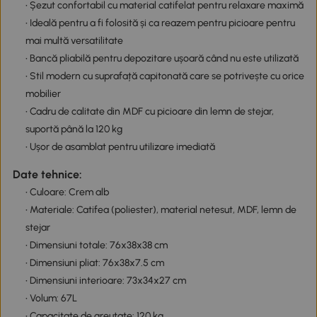
• Șezut confortabil cu material catifelat pentru relaxare maximă
• Ideală pentru a fi folosită și ca reazem pentru picioare pentru
mai multă versatilitate
• Bancă pliabilă pentru depozitare ușoară când nu este utilizată
• Stil modern cu suprafață capitonată care se potrivește cu orice
mobilier
• Cadru de calitate din MDF cu picioare din lemn de stejar,
suportă până la 120 kg
• Ușor de asamblat pentru utilizare imediată
Date tehnice:
• Culoare: Crem alb
• Materiale: Catifea (poliester), material netesut, MDF, lemn de
stejar
• Dimensiuni totale: 76x38x38 cm
• Dimensiuni pliat: 76x38x7.5 cm
• Dimensiuni interioare: 73x34x27 cm
• Volum: 67L
• Capacitate de greutate: 120 kg