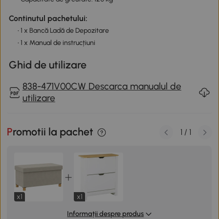
Continutul pachetului:
• 1 x Bancă Ladă de Depozitare
• 1 x Manual de instrucțiuni
Ghid de utilizare
838-471V00CW Descarca manualul de
utilizare
Promotii la pachet
1
/
1
x1
x1
Informații despre produs