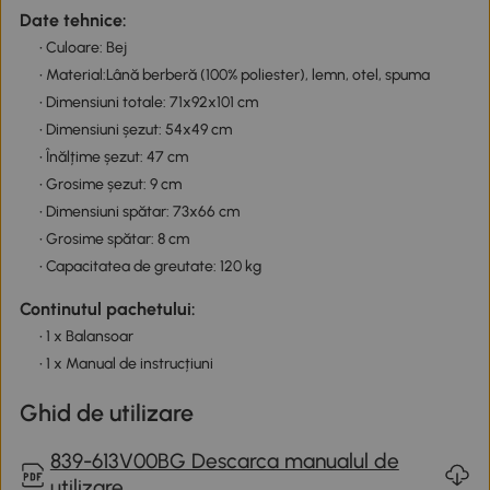
Date tehnice:
• Culoare: Bej
• Material:Lână berberă (100% poliester), lemn, otel, spuma
• Dimensiuni totale: 71x92x101 cm
• Dimensiuni șezut: 54x49 cm
• Înălțime șezut: 47 cm
• Grosime șezut: 9 cm
• Dimensiuni spătar: 73x66 cm
• Grosime spătar: 8 cm
• Capacitatea de greutate: 120 kg
Continutul pachetului:
• 1 x Balansoar
• 1 x Manual de instrucțiuni
Ghid de utilizare
839-613V00BG Descarca manualul de
utilizare