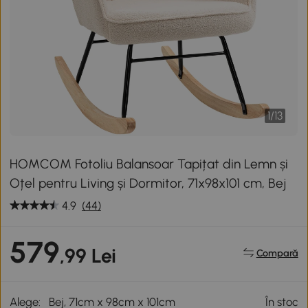
1
/
13
HOMCOM Fotoliu Balansoar Tapițat din Lemn și
Oțel pentru Living și Dormitor, 71x98x101 cm, Bej
4.9
(44)
579
,99 Lei
Compară
Alege:
Bej, 71cm x 98cm x 101cm
În stoc