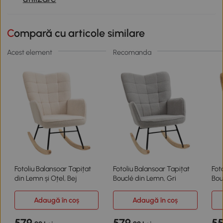
Compară cu articole similare
Acest element
Recomanda
Fotoliu Balansoar Tapițat
Fotoliu Balansoar Tapițat
Fot
din Lemn și Oțel, Bej
Bouclé din Lemn, Gri
Bou
Adaugă în coș
Adaugă în coș
579
579
5