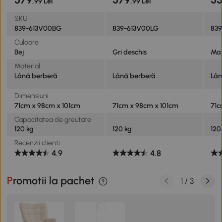
,99 Lei
,99 Lei
SKU
839-613V00BG
839-613V00LG
83
Culoare
Bej
Gri deschis
Ma
Material
Lână berberă
Lână berberă
Lân
Dimensiuni
71cm x 98cm x 101cm
71cm x 98cm x 101cm
71c
Capacitatea de greutate
120 kg
120 kg
120
Recenzii clienti
4.9
4.8
Promotii la pachet
1
/
3