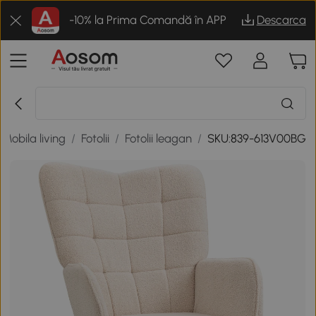
-10% la Prima Comandă în APP
Descarca
Mobila living
/
Fotolii
/
Fotolii leagan
/
SKU:839-613V00BG