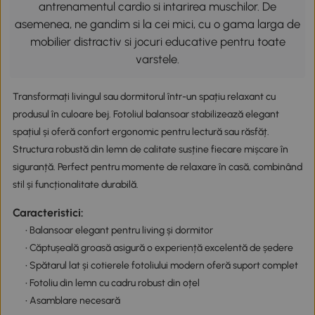
antrenamentul cardio si intarirea muschilor. De
asemenea, ne gandim si la cei mici, cu o gama larga de
mobilier distractiv si jocuri educative pentru toate
varstele.
Transformați livingul sau dormitorul într-un spațiu relaxant cu
produsul în culoare bej. Fotoliul balansoar stabilizează elegant
spațiul și oferă confort ergonomic pentru lectură sau răsfăț.
Structura robustă din lemn de calitate susține fiecare mișcare în
siguranță. Perfect pentru momente de relaxare în casă, combinând
stil și funcționalitate durabilă.
Caracteristici:
• Balansoar elegant pentru living și dormitor
• Căptușeală groasă asigură o experiență excelentă de ședere
• Spătarul lat și cotierele fotoliului modern oferă suport complet
• Fotoliu din lemn cu cadru robust din oțel
• Asamblare necesară