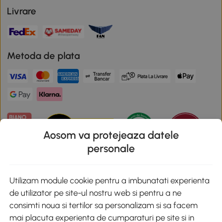
Livrare
Metoda de plata
Aosom va protejeaza datele
personale
Descarca aplicatia Aosom
Utilizam module cookie pentru a imbunatati experienta
de utilizator pe site-ul nostru web si pentru a ne
Google Play
consimti noua si tertilor sa personalizam si sa facem
mai placuta experienta de cumparaturi pe site si in