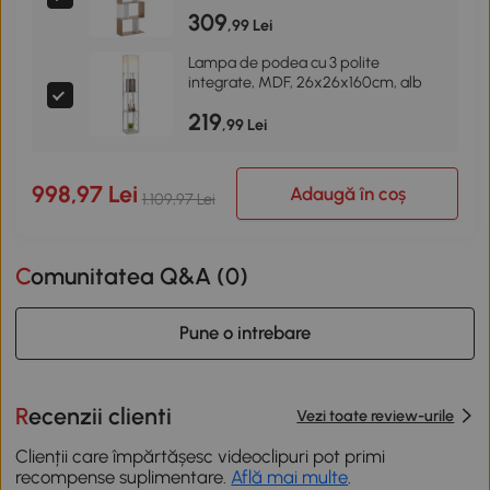
309
,99 Lei
Lampa de podea cu 3 polite
integrate, MDF, 26x26x160cm, alb
219
,99 Lei
998,97 Lei
Adaugă în coș
1.109,97 Lei
Comunitatea Q&A (
0
)
Pune o intrebare
Recenzii clienti
Vezi toate review-urile
Clienții care împărtășesc videoclipuri pot primi
recompense suplimentare.
Află mai multe
.