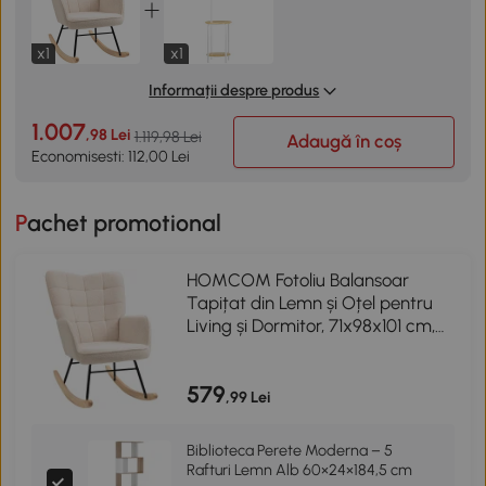
x1
x1
Informații despre produs
1.007
,98 Lei
1.119,98 Lei
Adaugă în coș
Economisesti: 112,00 Lei
Pachet promotional
HOMCOM Fotoliu Balansoar
Tapițat din Lemn și Oțel pentru
Living și Dormitor, 71x98x101 cm,
Bej
579
,99 Lei
Biblioteca Perete Moderna – 5
Rafturi Lemn Alb 60×24×184,5 cm