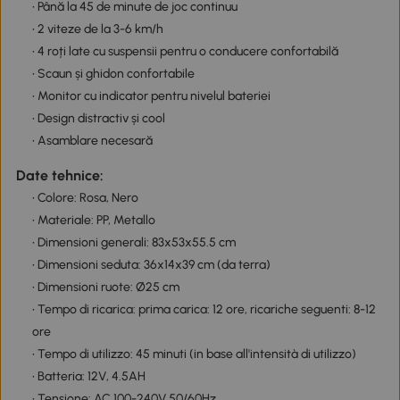
• Până la 45 de minute de joc continuu
• 2 viteze de la 3-6 km/h
• 4 roți late cu suspensii pentru o conducere confortabilă
• Scaun și ghidon confortabile
• Monitor cu indicator pentru nivelul bateriei
• Design distractiv și cool
• Asamblare necesară
Date tehnice:
• Colore: Rosa, Nero
• Materiale: PP, Metallo
• Dimensioni generali: 83x53x55.5 cm
• Dimensioni seduta: 36x14x39 cm (da terra)
• Dimensioni ruote: Ø25 cm
• Tempo di ricarica: prima carica: 12 ore, ricariche seguenti: 8-12
ore
• Tempo di utilizzo: 45 minuti (in base all'intensità di utilizzo)
• Batteria: 12V, 4.5AH
• Tensione: AC 100-240V 50/60Hz