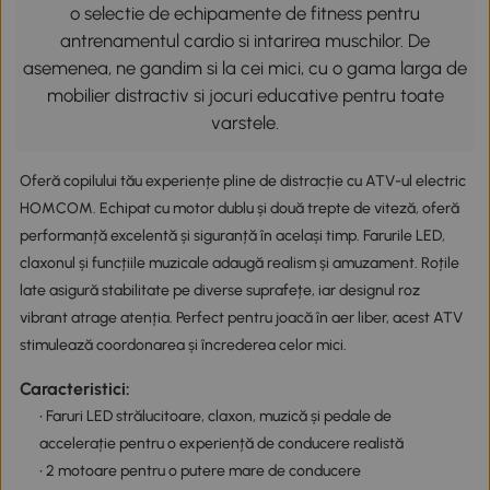
o selectie de echipamente de fitness pentru
antrenamentul cardio si intarirea muschilor. De
asemenea, ne gandim si la cei mici, cu o gama larga de
mobilier distractiv si jocuri educative pentru toate
varstele.
Oferă copilului tău experiențe pline de distracție cu ATV-ul electric
HOMCOM. Echipat cu motor dublu și două trepte de viteză, oferă
performanță excelentă și siguranță în același timp. Farurile LED,
claxonul și funcțiile muzicale adaugă realism și amuzament. Roțile
late asigură stabilitate pe diverse suprafețe, iar designul roz
vibrant atrage atenția. Perfect pentru joacă în aer liber, acest ATV
stimulează coordonarea și încrederea celor mici.
Caracteristici:
• Faruri LED strălucitoare, claxon, muzică și pedale de
accelerație pentru o experiență de conducere realistă
• 2 motoare pentru o putere mare de conducere