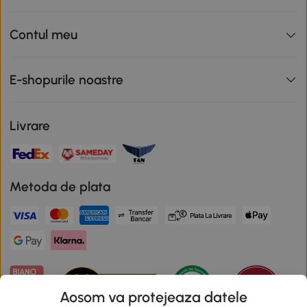
Contul meu
E-shopurile noastre
Livrare
Metoda de plata
Aosom va protejeaza datele