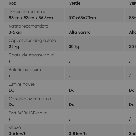
Roz
Verde
Ve
Dimensiunile totale
83cm x 53cm x 55.5cm
100x65x73cm
88
Varsta recomandata
3-5 ani
Alta varsta
Alt
Capacitatea de greutate
25 kg
30 kg
25 
Spatiu de stocare inclus
/
/
/
Baterie necesara
/
/
/
Lumini incluse
Da
Da
Da
Claxon/muzica inclusa
Da
Da
Da
Port MP3/USB inclus
/
/
/
Viteză
3-6 km/h
3-8 km/h
3-