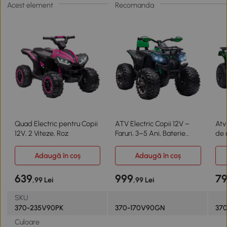
Acest element
Recomanda
Quad Electric pentru Copii
ATV Electric Copii 12V –
Atv
12V, 2 Viteze, Roz
Faruri, 3–5 Ani, Baterie
de 
Inclusa
12v
Adaugă în coș
Adaugă în coș
639
999
7
,99 Lei
,99 Lei
SKU
370-235V90PK
370-170V90GN
37
Culoare