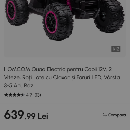
1
/
12
HOMCOM Quad Electric pentru Copii 12V, 2
Viteze, Roți Late cu Claxon și Faruri LED, Vârsta
3-5 Ani, Roz
4.7
(13)
639
,99 Lei
Compară