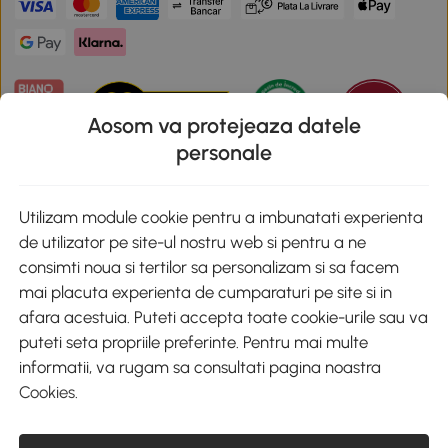
Aosom va protejeaza datele
personale
Descarca aplicatia Aosom
Utilizam module cookie pentru a imbunatati experienta
de utilizator pe site-ul nostru web si pentru a ne
Google Play
consimti noua si tertilor sa personalizam si sa facem
mai placuta experienta de cumparaturi pe site si in
afara acestuia. Puteti accepta toate cookie-urile sau va
puteti seta propriile preferinte. Pentru mai multe
+40 312294730
clienti@aosom.ro
informatii, va rugam sa consultati pagina noastra
Romania, Bucureşti Sectorul 2, Str. Barbu Paris Mumuleanu, Nr. 30-
Cookies
.
32, Spatiul E2-1, Etaj 2
© 2020-2026 AOSOM Romania SRL
CUI: 49266464