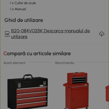
• 1 x Cufar de scule
• 1 x Manual
Ghid de utilizare
B20-084V02BK Descarca manualul de
utilizare
Compară cu articole similare
Acest element
Recomanda