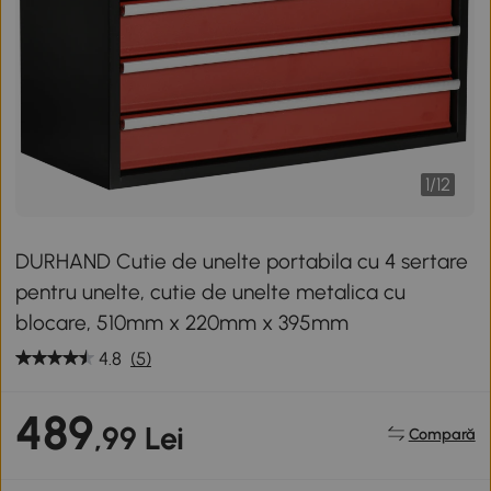
1
/
12
DURHAND Cutie de unelte portabila cu 4 sertare
pentru unelte, cutie de unelte metalica cu
blocare, 510mm x 220mm x 395mm
4.8
(5)
489
,99 Lei
Compară