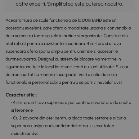
catre experti. Simplitatea este puterea noastra.
Aceasta trusa de scule functionala de la DURHAND este un
accesoriu excelent, care ofera o modalitate usoara si convenabila
de a va pastra toate sculele in ordine si organizate. Construit din
otel robust pentru o rezistenta superioara. 4 sertare si o tava
superioara ofera spatiu amplu pentru uneltele si accesoriile
dumneavoastra. Designul cu sistem de blocare va mentine in
siguranta uneltele la locul lor atunci cand nu sunt utilizate. Si usor
de transportat cu manerul incorporat. Va fi o cutie de scule
functionala si personalizabila pentru a se potrivi nevoilor dvs.!
Caracteristici:
• 4 sertare si 1 tava superioara pot contine o varietate de unelte
si feronerie
• Cu 2 zavoare din otel pentru a bloca toate sertarele si cutia
superioara, asigurand confidentialitatea si securitatea
obiectelor dvs.