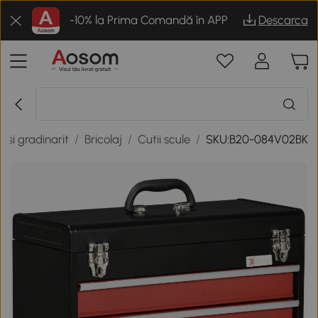
-10% la Prima Comandă în APP
Descarca
r si gradinarit
/
Bricolaj
/
Cutii scule
/
SKU:B20-084V02BK