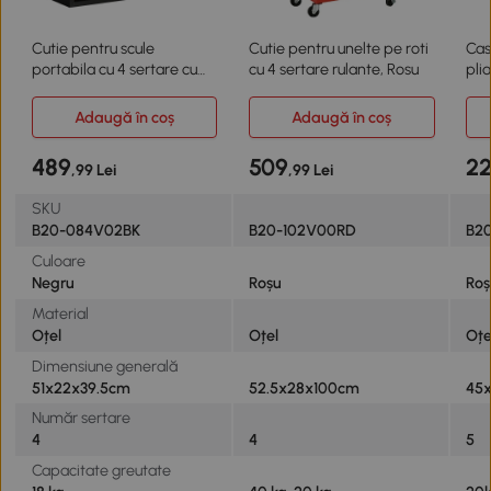
Cutie pentru scule
Cutie pentru unelte pe roti
Cas
portabila cu 4 sertare cu
cu 4 sertare rulante, Rosu
plia
blocare
Adaugă în coș
Adaugă în coș
489
509
2
,99 Lei
,99 Lei
SKU
B20-084V02BK
B20-102V00RD
B2
Culoare
Negru
Roșu
Roș
Material
Oțel
Oțel
Oțe
Dimensiune generală
51x22x39.5cm
52.5x28x100cm
45
Număr sertare
4
4
5
Capacitate greutate