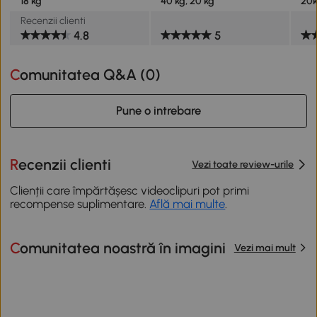
18 kg
40 kg, 20 kg
20
Recenzii clienti
4.8
5
Comunitatea Q&A (
0
)
Pune o intrebare
Recenzii clienti
Vezi toate review-urile
Clienții care împărtășesc videoclipuri pot primi
recompense suplimentare.
Află mai multe
.
Comunitatea noastră în imagini
Vezi mai mult