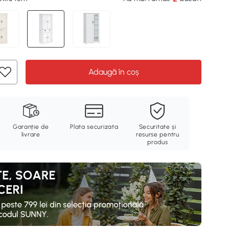
Adaugă în coș
Garanție de
Plata securizata
Securitate și
livrare
resurse pentru
produs