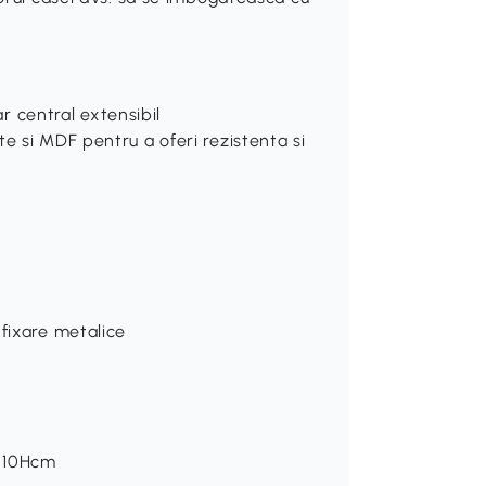
ar central extensibil
e si MDF pentru a oferi rezistenta si
 fixare metalice
m
 x 10Hcm