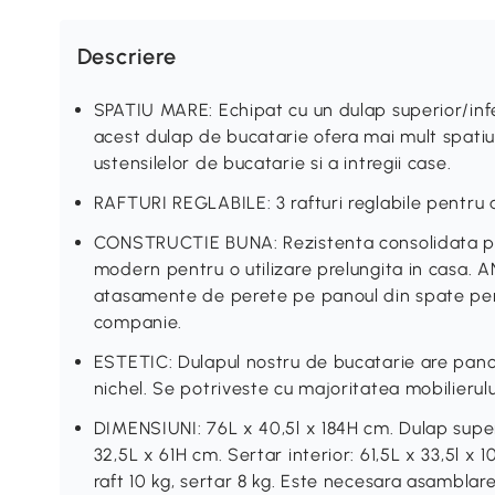
Descriere
SPATIU MARE: Echipat cu un dulap superior/infer
acest dulap de bucatarie ofera mai mult spati
ustensilelor de bucatarie si a intregii case.
RAFTURI REGLABILE: 3 rafturi reglabile pentru a
CONSTRUCTIE BUNA: Rezistenta consolidata pen
modern pentru o utilizare prelungita in casa. 
atasamente de perete pe panoul din spate pent
companie.
ESTETIC: Dulapul nostru de bucatarie are panou
nichel. Se potriveste cu majoritatea mobilieru
DIMENSIUNI: 76L x 40,5l x 184H cm. Dulap superi
32,5L x 61H cm. Sertar interior: 61,5L x 33,5l x
raft 10 kg, sertar 8 kg. Este necesara asamblare