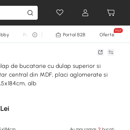
Hot
obby
Pentru animale
Portal B2B
Decoratiuni Sarbatori
Oferte
 de bucatarie cu dulap superior si
ertar central din MDF, placi aglomerate si
,5x184cm, alb
 Lei
2
.5x184cm
Au mai ramas
bucati