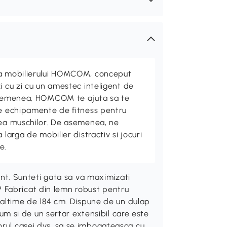
ta mobilierului HOMCOM, conceput
i cu zi cu un amestec inteligent de
 asemenea, HOMCOM te ajuta sa te
de echipamente de fitness pentru
rea muschilor. De asemenea, ne
 larga de mobilier distractiv si jocuri
e.
ient. Sunteti gata sa va maximizati
 Fabricat din lemn robust pentru
 inaltime de 184 cm. Dispune de un dulap
ecum si de un sertar extensibil care este
orul casei dvs. sa se imbogateasca cu