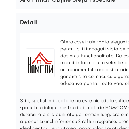
Detalii
Ofera casei tale toata elegan
pentru a-ti imbogati viata de z
design si functionalitate. De
mentii in forma cu o selectie 
antrenamentul cardio si intari
gandim si la cei mici, cu o gama
educative pentru toate varstel
Stiti, spatiul in bucatarie nu este niciodata sufic
spatiul cu dulapul nostru de bucatarie HOMCOM?
durabilitate si stabilitate pe termen lung, are o
superior si unul inferior cu 3 rafturi reglabile, pr
ideal pentru depozitarea tacamurilor. Lasati dec