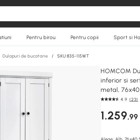
tiuni
Pentru birou
Pentru copii
Sport si H
Dulapuri de bucatarie
/
SKU:835-115WT
HOMCOM Dulap
inferior si s
metal, 76x40
4.9
(23)
1.259
,99
Alege:
Alb, 76x40