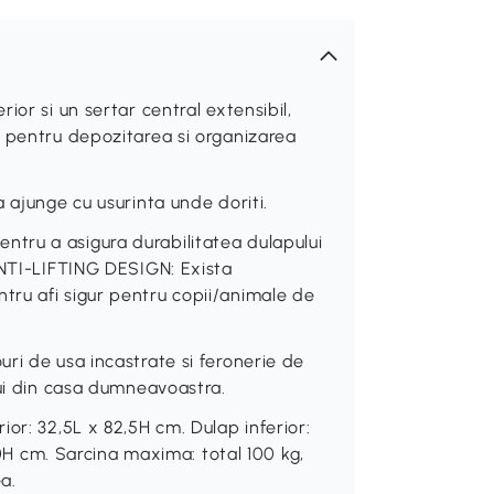
ior si un sertar central extensibil,
u pentru depozitarea si organizarea
 ajunge cu usurinta unde doriti.
tru a asigura durabilitatea dulapului
ANTI-LIFTING DESIGN: Exista
ru afi sigur pentru copii/animale de
ri de usa incastrate si feronerie de
lui din casa dumneavoastra.
or: 32,5L x 82,5H cm. Dulap inferior:
 10H cm. Sarcina maxima: total 100 kg,
a.