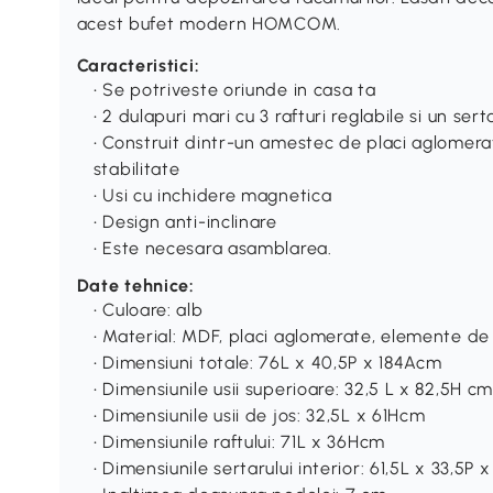
acest bufet modern HOMCOM.
Caracteristici:
• Se potriveste oriunde in casa ta
• 2 dulapuri mari cu 3 rafturi reglabile si un sert
• Construit dintr-un amestec de placi aglomerat
stabilitate
• Usi cu inchidere magnetica
• Design anti-inclinare
• Este necesara asamblarea.
Date tehnice:
• Culoare: alb
• Material: MDF, placi aglomerate, elemente de
• Dimensiuni totale: 76L x 40,5P x 184Acm
• Dimensiunile usii superioare: 32,5 L x 82,5H c
• Dimensiunile usii de jos: 32,5L x 61Hcm
• Dimensiunile raftului: 71L x 36Hcm
• Dimensiunile sertarului interior: 61,5L x 33,5P