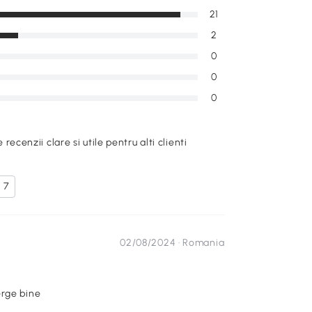
21
2
0
0
0
e recenzii clare si utile pentru alti clienti
7
02/08/2024 ·
Romania
erge bine