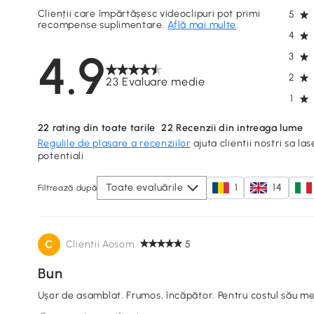
Clienții care împărtășesc videoclipuri pot primi
5
recompense suplimentare.
Află mai multe
.
4
4.9
3
2
23 Evaluare medie
1
22
rating din toate tarile
22
Recenzii din intreaga lume
Regulile de plasare a recenziilor
ajuta clientii nostri sa las
potentiali
Toate evaluările
1
14
Filtrează după
C
Clientii Aosom
5
Bun
Ușor de asamblat. Frumos, încăpător. Pentru costul său m