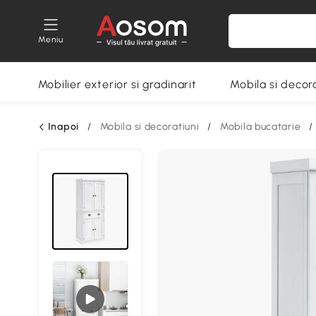
Meniu
Mobilier exterior si gradinarit
Mobila si decora
Inapoi
/
Mobila si decoratiuni
/
Mobila bucatarie
/