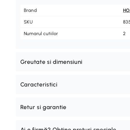
Brand
H
SKU
83
Numarul cutiilor
2
Greutate si dimensiuni
Caracteristici
Retur si garantie
Ai o firmă? Obține prețuri speciale