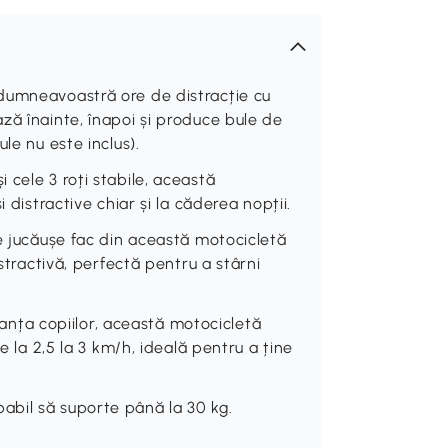
dumneavoastră ore de distracție cu
ză înainte, înapoi și produce bule de
le nu este inclus).
cele 3 roți stabile, această
 distractive chiar și la căderea nopții.
le jucăușe fac din această motocicletă
istractivă, perfectă pentru a stârni
ța copiilor, această motocicletă
e la 2,5 la 3 km/h, ideală pentru a ține
bil să suporte până la 30 kg.