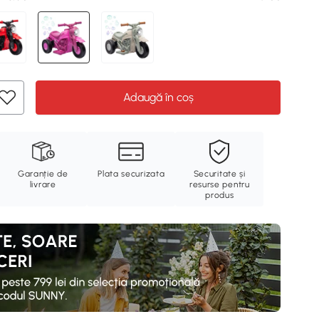
Adaugă în coș
Garanție de
Plata securizata
Securitate și
livrare
resurse pentru
produs