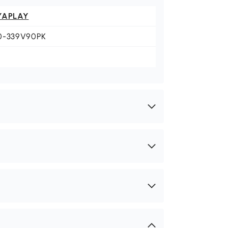
YAPLAY
0-339V90PK