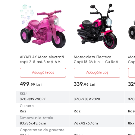
AIYAPLAY Moto electrică
Motocicleta Electrica
Mot
copii 2-5 ani, 3 roți, 6 V, 3
Copii 18‑36 Luni – Cu Roti
Copi
km/h, cu funcție de bule,
Suplimentare
efecte luminoase și
Adaugă în coș
Adaugă în coș
sonore, roz
499
339
32
,99 Lei
,99 Lei
SKU
370-339V90PK
370-283V90PK
370
Culoare
Roz
Roz
Ros
Dimensiunile totale
80x36x43.5cm
76x42x57cm
86
Capacitatea de greutate