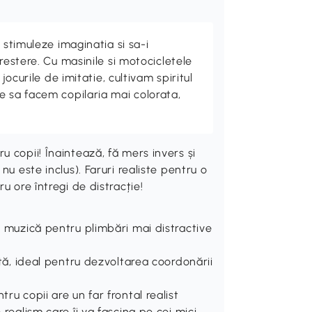
 stimuleze imaginatia si sa-i
crestere. Cu masinile si motocicletele
 jocurile de imitatie, cultivam spiritul
e sa facem copilaria mai colorata,
 copii! Înaintează, fă mers invers și
nu este inclus). Faruri realiste pentru o
u ore întregi de distracție!
de muzică pentru plimbări mai distractive
ință, ideal pentru dezvoltarea coordonării
ru copii are un far frontal realist
 realism care îi va fascina pe cei mici