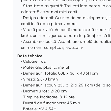
• Stabilitate asigurată: Trei roți late pentru o c
adaptată celor mai mici copii
• Design adorabil: Găurițe de noroi elegante și f
copii încă de la prima vedere
• Viteză potrivită: Această motocicletă electri
km/h, un ritm sigur care permite părinților să î
• Asamblare ludică: Asamblare simplă de realiza
un moment complice și educativ
Date tehnice:
• Culoare: roz
• Materiale: plastic, metal
• Dimensiuni totale: 80L x 36l x 43,5H cm
• Viteză: 2,5-3 km/h
• Dimensiuni scaun: 23L x 12l x 25H cm (de la so
• Diametru roți: Ø 20 cm
• Timp de încărcare: 8-12 ore
• Durată de funcționare: 45 min
• Baterie: 6V 4,5AH