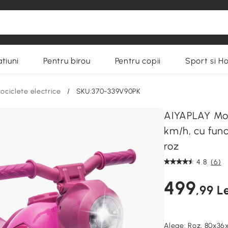
tiuni
Pentru birou
Pentru copii
Sport si H
ociclete electrice
/
SKU:370-339V90PK
AIYAPLAY Moto
km/h, cu func
roz
4.8
(6)
499
,99 Le
Alege:
Roz, 80x36