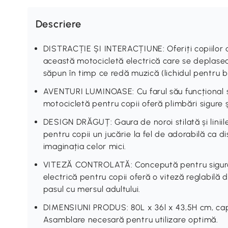
Descriere
DISTRACȚIE ȘI INTERACȚIUNE: Oferiți copiilor 
această motocicletă electrică care se deplasea
săpun în timp ce redă muzică (lichidul pentru bu
AVENTURI LUMINOASE: Cu farul său funcțional și 
motocicletă pentru copii oferă plimbări sigure și
DESIGN DRĂGUȚ: Gaura de noroi stilată și linii
pentru copii un jucărie la fel de adorabilă ca d
imaginația celor mici.
VITEZĂ CONTROLATĂ: Concepută pentru siguran
electrică pentru copii oferă o viteză reglabilă d
pasul cu mersul adultului.
DIMENSIUNI PRODUS: 80L x 36l x 43,5H cm, capa
Asamblare necesară pentru utilizare optimă.