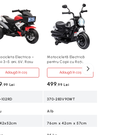
Motocicletă Electr
pentru Copii HON
Viteză 3km/h Alb
Adaugă în co
499
,99 Lei
370-227V90WT
ocicleta Electrica –
Motocicletă Electrică
i 3–5 ani, 6V, Rosu
pentru Copii cu Roți
Alb
Ajutătoare și Far Alb-
Negru
Adaugă în coș
Adaugă în coș
90cm x 44cm x 5
9
499
,99 Lei
,99 Lei
30 kg
-102RD
370-283V90WT
5
u
Alb
x42x52cm
76cm x 42cm x 57cm