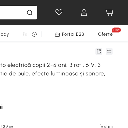
Hot
obby
Pentru animale
Portal B2B
Decoratiuni Sarbatori
Oferte
 electrică copii 2-5 ani, 3 roți, 6 V, 3
ție de bule, efecte luminoase și sonore,
i
x43.5cm
În stoc