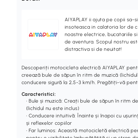
AIYAPLAY ii ajuta pe copii sa-si
insoteasca in calatoria lor de 
noastre electrice, bucatariile si
de aventura. Scopul nostru est
distractiva si de neuitat!
Descoperiți motocicleta electrică AIYAPLAY pentru
creează bule de săpun în ritm de muzică (lichidul 
conducere sigură la 2,5-3 km/h. Pregătiți-vă pentr
Caracteristici:
• Bule și muzică: Creați bule de săpun în ritm 
(lichidul nu este inclus)
• Conducere intuitivă: Înainte și înapoi cu ușur
și reflexelor copiilor
• Far luminos: Această motocicletă electrică pent
pentru o vizibilitate îmbunătățită și un strop de