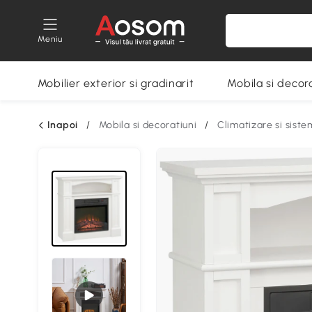
Meniu
Mobilier exterior si gradinarit
Mobila si decora
Inapoi
/
Mobila si decoratiuni
/
Climatizare si siste