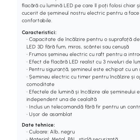
flacără cu lumină LED pe care îl poți folosi chiar ș
cucerit de șemineul nostru electric pentru a face 
confortabile.
Caracteristici:
• Capacitate de încălzire pentru o suprafață d
LED 3D fără fum, miros, scântei sau cenușă
• Frumos șemineu electric cu raft pentru a intro
• Efect de flacără LED realist cu 3 niveluri de l
• Pentru siguranță, șemineul este echipat cu un 
• Șemineu electric cu timer pentru încălzire și 
comoditate
• Efectele de lumină și încălzire ale șemineului 
independent una de cealaltă
• Inclus un telecomandă fără fir pentru un cont
• Ușor de asamblat
Date tehnice:
• Culoare: Alb, negru
• Material: Metal, PAL, sticlă securizată