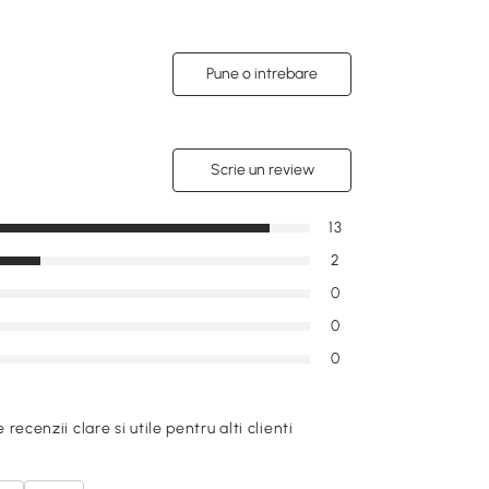
Pune o intrebare
Scrie un review
13
2
0
0
0
e recenzii clare si utile pentru alti clienti