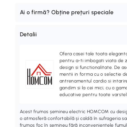
Ai o firmă? Obține prețuri speciale
Detalii
Ofera casei tale toata elegan
pentru a-ti imbogati viata de z
design si functionalitate. De
mentii in forma cu o selectie 
antrenamentul cardio si intari
gandim si la cei mici, cu o gama
educative pentru toate varstel
Acest frumos șemineu electric HOMCOM cu desig
o atmosferă confortabilă și caldă în sufrageria s
frumos foc în șemineu fără inconvenientele fumului