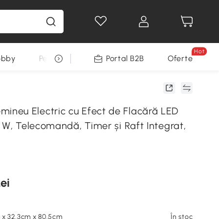
Hot
obby
Pentru animale
Portal B2B
Decoratiuni Sarbatori
Oferte
eu Electric cu Efect de Flacără LED
 W, Telecomandă, Timer și Raft Integrat,
ei
 x 32.3cm x 80.5cm
În stoc