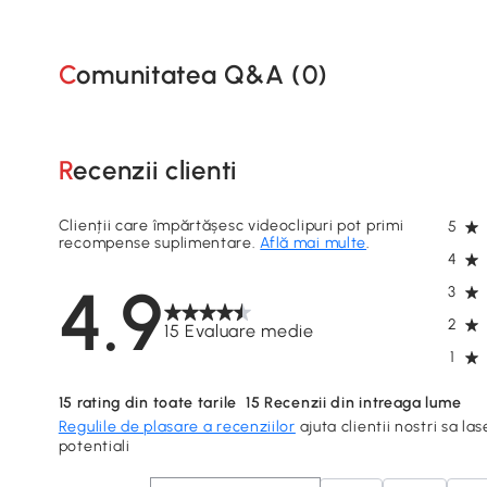
Comunitatea Q&A (
0
)
Recenzii clienti
Clienții care împărtășesc videoclipuri pot primi
5
recompense suplimentare.
Află mai multe
.
4
4.9
3
2
15 Evaluare medie
1
15
rating din toate tarile
15
Recenzii din intreaga lume
Regulile de plasare a recenziilor
ajuta clientii nostri sa las
potentiali