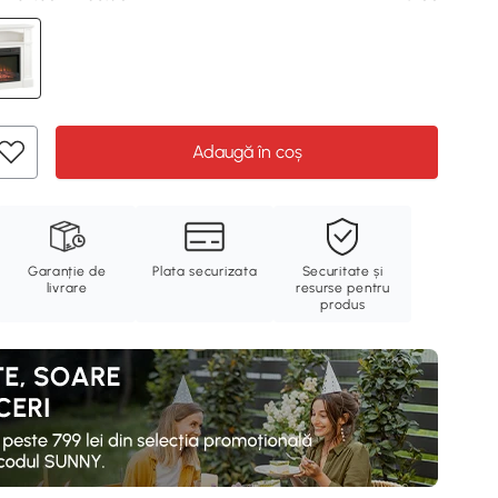
Adaugă în coș
Garanție de
Plata securizata
Securitate și
livrare
resurse pentru
produs