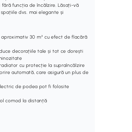
i fără funcția de încălzire. Lăsați-vă
spațiile dvs. mai elegante și
e aproximativ 30 m² cu efect de flacără
duce decorațiile tale și tot ce dorești
uminozitate
radiator cu protecție la supraîncălzire
oprire automată, care asigură un plus de
electric de podea pot fi folosite
rol comod la distanță