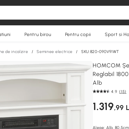
tiuni
Pentru birou
Pentru copii
Sport si H
me de incalzire
/
Seminee electrice
/
SKU:820-090V91WT
HOMCOM Șemin
Reglabil 1800
Alb
4.9
(15)
1.319
,99 L
Alege:
Alb, 80.5cm