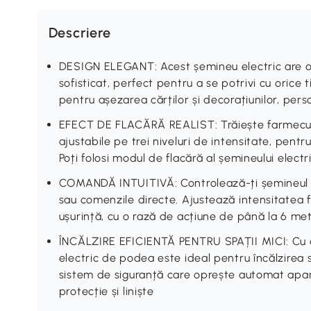
Descriere
DESIGN ELEGANT: Acest șemineu electric are o 
sofisticat, perfect pentru a se potrivi cu orice 
pentru așezarea cărților și decorațiunilor, per
EFECT DE FLACĂRĂ REALIST: Trăiește farmecul 
ajustabile pe trei niveluri de intensitate, pent
Poți folosi modul de flacără al șemineului electri
COMANDĂ INTUITIVĂ: Controlează-ți șemineul 
sau comenzile directe. Ajustează intensitatea f
ușurință, cu o rază de acțiune de până la 6 met
ÎNCĂLZIRE EFICIENTĂ PENTRU SPAȚII MICI: Cu 
electric de podea este ideal pentru încălzirea 
sistem de siguranță care oprește automat apara
protecție și liniște