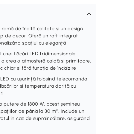
ramă de înaltă calitate și un design
tip de decor. Oferă un raft integrat
sonalizând spațiul cu eleganță
unei flăcări LED tridimensionale
ru a crea o atmosferă caldă și primitoare.
c chiar și fără funcția de încălzire
LED cu ușurință folosind telecomanda
lăcărilor și temperatura dorită cu
ri
o putere de 1800 W, acest șemineu
spațiilor de până la 30 m². Include un
tul în caz de supraîncălzire, asigurând