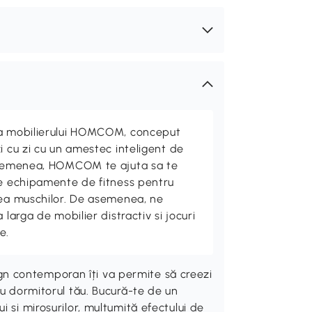
ta mobilierului HOMCOM, conceput
i cu zi cu un amestec inteligent de
 asemenea, HOMCOM te ajuta sa te
de echipamente de fitness pentru
rea muschilor. De asemenea, ne
 larga de mobilier distractiv si jocuri
e.
n contemporan îți va permite să creezi
au dormitorul tău. Bucură-te de un
 și mirosurilor, mulțumită efectului de