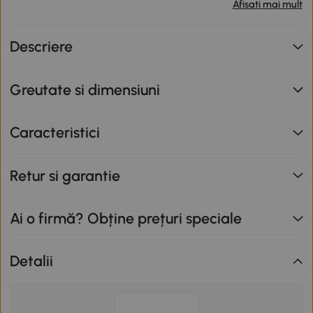
produse participante în valoare totală de peste 799 lei,
Afisati mai mult
primești o reducere de 12% folosind codul SUNNY. Codul
nu se cumulează cu alte promoții în derulare. Promoție
Descriere
valabilă până la data de 12.08.2026.
Greutate si dimensiuni
Caracteristici
Retur si garantie
Ai o firmă? Obține prețuri speciale
Detalii