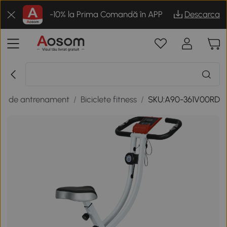
-10% la Prima Comandă în APP
Descarca
te de antrenament
/
Biciclete fitness
/
SKU:A90-361V00RD