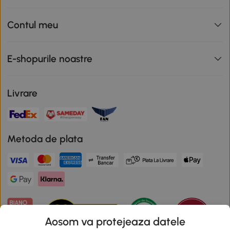
Contul meu
E-shopurile noastre
Livrare
Metoda de plata
Aosom va protejeaza datele