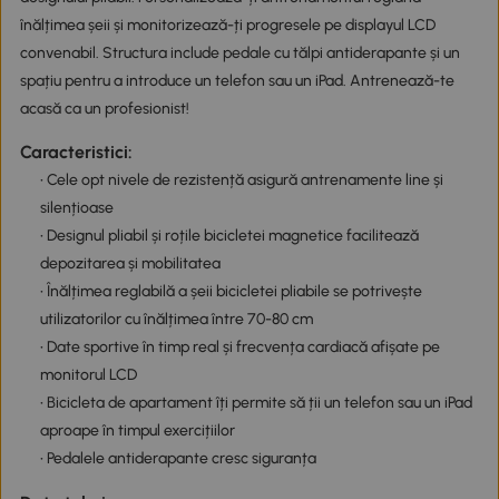
înălțimea șeii și monitorizează-ți progresele pe displayul LCD
convenabil. Structura include pedale cu tălpi antiderapante și un
spațiu pentru a introduce un telefon sau un iPad. Antrenează-te
acasă ca un profesionist!
Caracteristici:
• Cele opt nivele de rezistență asigură antrenamente line și
silențioase
• Designul pliabil și roțile bicicletei magnetice facilitează
depozitarea și mobilitatea
• Înălțimea reglabilă a șeii bicicletei pliabile se potrivește
utilizatorilor cu înălțimea între 70-80 cm
• Date sportive în timp real și frecvența cardiacă afișate pe
monitorul LCD
• Bicicleta de apartament îți permite să ții un telefon sau un iPad
aproape în timpul exercițiilor
• Pedalele antiderapante cresc siguranța