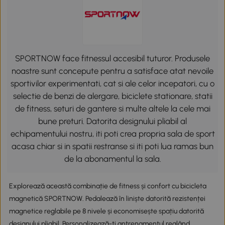
SPORTNOW face fitnessul accesibil tuturor. Produsele
noastre sunt concepute pentru a satisface atat nevoile
sportivilor experimentati, cat si ale celor incepatori, cu o
selectie de benzi de alergare, biciclete stationare, statii
de fitness, seturi de gantere si multe altele la cele mai
bune preturi. Datorita designului pliabil al
echipamentului nostru, iti poti crea propria sala de sport
acasa chiar si in spatii restranse si iti poti lua ramas bun
de la abonamentul la sala.
Explorează această combinație de fitness și confort cu bicicleta
magnetică SPORTNOW. Pedalează în liniște datorită rezistenței
magnetice reglabile pe 8 nivele și economisește spațiu datorită
designului pliabil. Personalizează-ți antrenamentul reglând