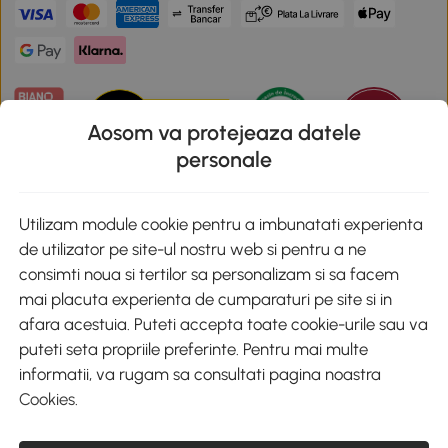
Aosom va protejeaza datele
personale
Descarca aplicatia Aosom
Utilizam module cookie pentru a imbunatati experienta
de utilizator pe site-ul nostru web si pentru a ne
Google Play
consimti noua si tertilor sa personalizam si sa facem
mai placuta experienta de cumparaturi pe site si in
afara acestuia. Puteti accepta toate cookie-urile sau va
puteti seta propriile preferinte. Pentru mai multe
+40 312294730
clienti@aosom.ro
informatii, va rugam sa consultati pagina noastra
Romania, Bucureşti Sectorul 2, Str. Barbu Paris Mumuleanu, Nr. 30-
Cookies
.
32, Spatiul E2-1, Etaj 2
© 2020-2026 AOSOM Romania SRL
CUI: 49266464