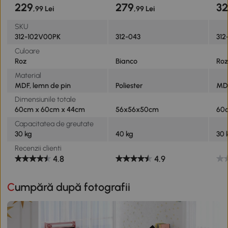
229
279
3
,99 Lei
,99 Lei
SKU
312-102V00PK
312-043
312
Culoare
Roz
Bianco
Ro
Material
MDF, lemn de pin
Poliester
MDF
Dimensiunile totale
60cm x 60cm x 44cm
56x56x50cm
60
Capacitatea de greutate
30 kg
40 kg
30 
Recenzii clienti
4.8
4.9
Cumpără după fotografii