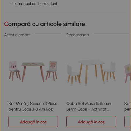
• 1 x manual de instrucțiuni
Compară cu articole similare
Acest element
Recomanda
Set Masă și Scaune 3 Piese
Qaba Set Masa & Scaun
Set
pentru Copii 3-8 Ani Roz
Lemn Copii – Activitati,
pen
Desen & Joaca
Mod
Adaugă în coș
Adaugă în coș