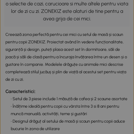
o selectie de cazi, carucioare si multe altele pentru viata
lor de zi cu zi. ZONEKIZ este alaturi de tine pentru a
avea grija de cei mici.
Creează zona perfectă pentru cei mici cu setul de masă și scaun
pentru copii ZONEKIZ. Proiectat având în vedere funcționalitate,
siguranță și design, puteți plasa acest set în dormitoare, săli de
joacă și săli de clasă pentru a încuraja învățarea între un desen și o
gustare în companie. Modelele drăguțe cu animale mici descrise
completează stilul jucăuș și plin de viață al acestui set pentru viața
de zi cu zi.
Caracteristici:
• Setul de 3 piese include 1 măsuță de cafea și 2 scaune asortate
• Înălțime ideală pentru copii cu vârsta între 3 si 8 ani pentru
muncă manuală, activități, teme și gustări
• Designul drăguț al setului de masă și scaun pentru copii aduce
bucurie în zona de utilizare