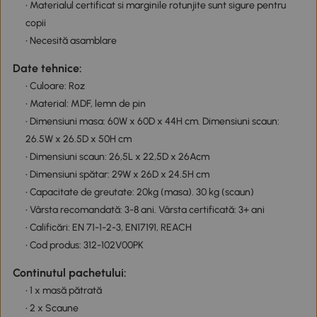
• Materialul certificat si marginile rotunjite sunt sigure pentru
copii
• Necesită asamblare
Date tehnice:
• Culoare: Roz
• Material: MDF, lemn de pin
• Dimensiuni masa: 60W x 60D x 44H cm. Dimensiuni scaun:
26.5W x 26.5D x 50H cm
• Dimensiuni scaun: 26,5L x 22,5D x 26Acm
• Dimensiuni spătar: 29W x 26D x 24.5H cm
• Capacitate de greutate: 20kg (masa). 30 kg (scaun)
• Vârsta recomandată: 3-8 ani. Vârsta certificată: 3+ ani
• Calificări: EN 71-1-2-3, EN17191, REACH
• Cod produs: 312-102V00PK
Continutul pachetului:
• 1 x masă pătrată
• 2 x Scaune