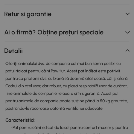
Retur si garantie
Ai o firmă? Obține prețuri speciale
Detalii
Oferiți animalului dvs. de companie cel mai bun somn posibil cu
patul ridicat pentru câini PawHut. Acest pat înălțat este potrivit
pentru ca prietenii dvs. cu blană să doarmă atât acasă, cât și afară.
Cadrul din oțel ușor, dar robust, cu plasă respirabilă ușor de curățat,
ține animalele de companie relaxate și în siguranță. Acest pat
pentru animale de companie poate susține până la 50 kg greutate,
păstrându-le răcoroase datorită ventilației adecvate.
Caracteristici:
• Pat pentru câini ridicat de la sol pentru confort maxim și pentru