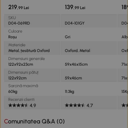
219
139
18
,99 Lei
,99 Lei
SKU
D04-069RD
D04-101GY
D0
Culoare
Roșu
Gri
Alb
Materiale
Metal, țesătură Oxford
Oxford, Metal
Oxf
Dimensiuni generale
122x92x23cm
59x46x15cm
71
Dimensiuni pătuț
122x92cm
59x46cm
71
Sarcină maximă
60kg
11.3kg
15K
Recenzii clienti
4.9
4.7
Comunitatea Q&A (
0
)