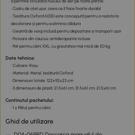
a permite circulația fluxului de aer pe toate părțile
• Cadru de oțel ușor, ceea ce îl face foarte durabil
• Țesătura Oxford 600D este concepută pentru a rezista la
decolorare și pentru a elimina căldura
• Geantă de voiaj inclusă pentru depozitare și transport ușor
• Picioare din cauciuc antiderapante incluse
• Pat pentru câini XXL, cu greutatea mai mică de 50 kg
Date tehnice:
• Culoare: Roșu
• Material: Metal, țesătură Oxford
• Dimensiuni totale: 122x92x23 cm
• 3 dimensiuni de plasă: 21.5x61 cm, 31.5x61 cm, 21.5x61 cm
Continutul pachetului:
• 1 x Pătuț pentru câini;
Ghid de utilizare
D04-069RD Descarca manualul de