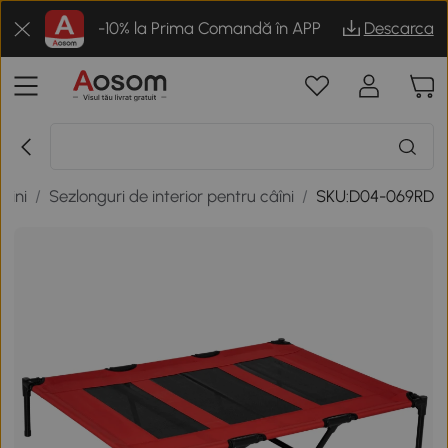
-10% la Prima Comandă în APP
Descarca
aini
/
Sezlonguri de interior pentru câîni
/
SKU:D04-069RD