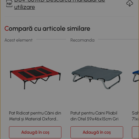
utilizare
Compară cu articole similare
Acest element
Recomanda
Pat Ridicat pentru Câini din
Patut pentru Caini Pliabil
Sal
Metal și Material Oxford
din Otel 59x46x15cm Gri
71x
Roșu
Adaugă în coș
Adaugă în coș