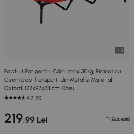
1
/
13
PawHut Pat pentru Câini, max 50kg, Ridicat cu
Geantă de Transport, din Metal și Material
Oxford, 122x92x23 cm, Roșu
4.9
(9)
219
,99 Lei
Compară