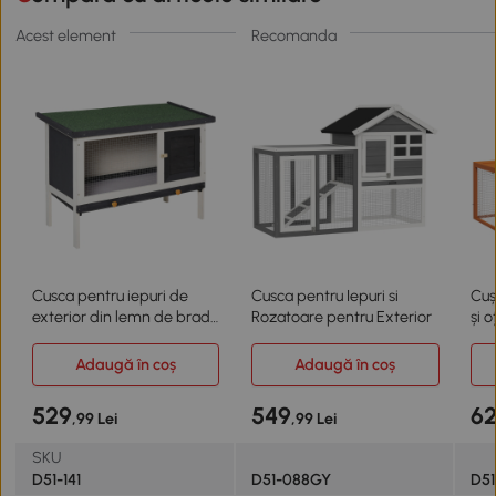
Acest element
Recomanda
Cusca pentru iepuri de
Cusca pentru Iepuri si
Cuș
exterior din lemn de brad
Rozatoare pentru Exterior
și 
cu tava
Adaugă în coș
Adaugă în coș
529
549
6
,99 Lei
,99 Lei
SKU
D51-141
D51-088GY
D5