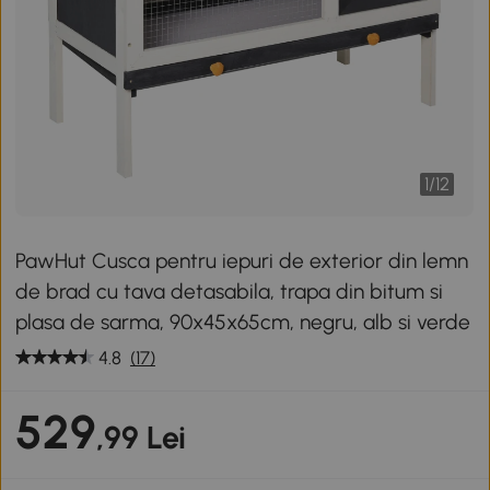
1
/
12
PawHut Cusca pentru iepuri de exterior din lemn
de brad cu tava detasabila, trapa din bitum si
plasa de sarma, 90x45x65cm, negru, alb si verde
4.8
(17)
529
,99 Lei