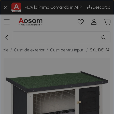
-10% la Prima Comandă în APP
Descarca
imale
/
Custi de exterior
/
Custi pentru iepuri
/
SKU:D51-141