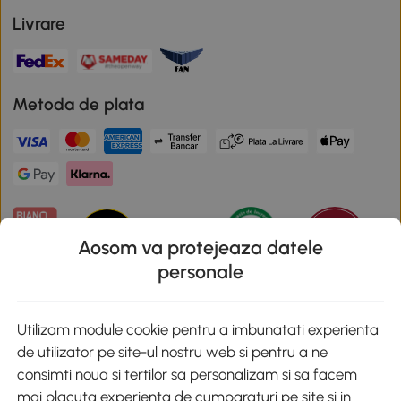
Livrare
Metoda de plata
Aosom va protejeaza datele
personale
Descarca aplicatia Aosom
Utilizam module cookie pentru a imbunatati experienta
de utilizator pe site-ul nostru web si pentru a ne
Google Play
consimti noua si tertilor sa personalizam si sa facem
mai placuta experienta de cumparaturi pe site si in