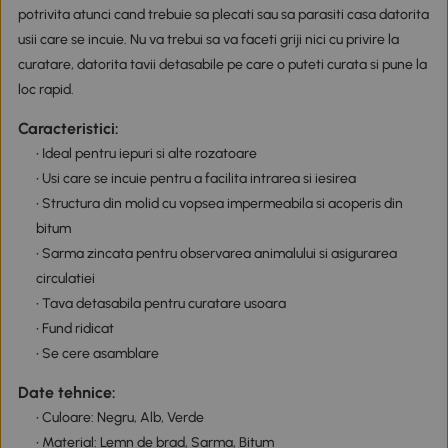
potrivita atunci cand trebuie sa plecati sau sa parasiti casa datorita
usii care se incuie. Nu va trebui sa va faceti griji nici cu privire la
curatare, datorita tavii detasabile pe care o puteti curata si pune la
loc rapid.
Caracteristici:
• Ideal pentru iepuri si alte rozatoare
• Usi care se incuie pentru a facilita intrarea si iesirea
• Structura din molid cu vopsea impermeabila si acoperis din
bitum
• Sarma zincata pentru observarea animalului si asigurarea
circulatiei
• Tava detasabila pentru curatare usoara
• Fund ridicat
• Se cere asamblare
Date tehnice:
• Culoare: Negru, Alb, Verde
• Material: Lemn de brad, Sarma, Bitum