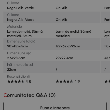
Culoare
Negru, alb, verde
Gri, Alb
Por
Culoare
Negru, Alb, Verde
Gri, Alb
Por
Materiale
Lemn de molid, Sârmă
Lemn de molid, Sârmă
Lem
metalică, Bitum
metalică
oțe
Dimensiune totală
90x45x65cm
122x62.6x92cm
11
Dimensiune ușă
2.5x28.5cm
29x22.4cm
43
Înălțime de la sol
22cm
/
/
Recenzii clienti
4.8
4.9
Comunitatea Q&A (
0
)
Pune o intrebare