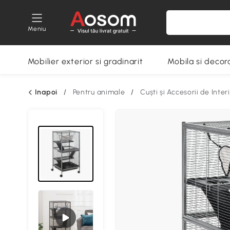
Meniu
Mobilier exterior si gradinarit
Mobila si decora
Inapoi
/
Pentru animale
/
Cuști și Accesorii de Inter