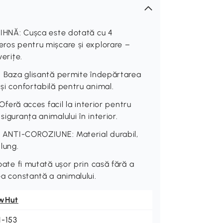
NĂ: Cușca este dotată cu 4
eros pentru mișcare și explorare –
verițe.
aza glisantă permite îndepărtarea
 și confortabilă pentru animal.
ră acces facil la interior pentru
iguranța animalului în interior.
NTI-COROZIUNE: Material durabil,
 lung.
 fi mutată ușor prin casă fără a
ea constantă a animalului.
wHut
1-153