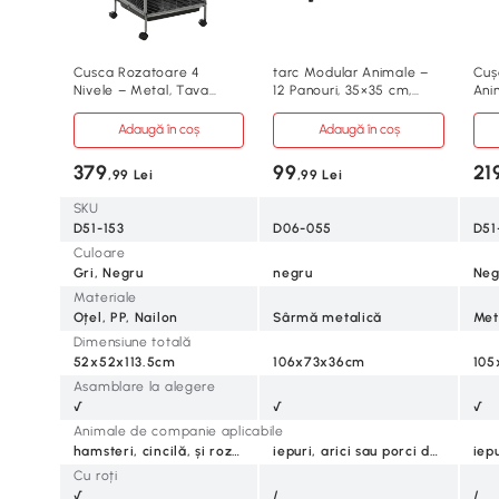
Cusca Rozatoare 4
tarc Modular Animale –
Cușc
Nivele – Metal, Tava
12 Panouri, 35×35 cm,
Ani
Detasabila
Negru
cm,
Adaugă în coș
Adaugă în coș
379
99
21
,99 Lei
,99 Lei
SKU
D51-153
D06-055
D51
Culoare
Gri, Negru
negru
Neg
Materiale
Oțel, PP, Nailon
Sârmă metalică
Met
Dimensiune totală
52x52x113.5cm
106x73x36cm
105
Asamblare la alegere
√
√
√
Animale de companie aplicabile
hamsteri, cincilă, și rozătoare
iepuri, arici sau porci de guinea
Cu roți
√
/
/