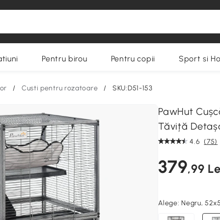
tiuni
Pentru birou
Pentru copii
Sport si H
ior
/
Custi pentru rozatoare
/
SKU:D51-153
PawHut Cușcă
Tăviță Detașa
4.6
(75)
379
,99 Le
Alege:
Negru, 52x