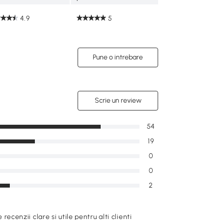
4.9
5
Pune o intrebare
Scrie un review
54
19
0
0
2
e recenzii clare si utile pentru alti clienti