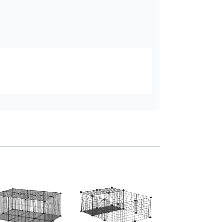
cusca metalica mo
27 panouri 140x70
Adaugă în co