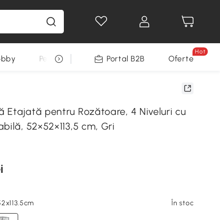
Hot
obby
Pentru animale
Portal B2B
Decoratiuni Sarbatori
Oferte
 Etajată pentru Rozătoare, 4 Niveluri cu
bilă, 52×52×113,5 cm, Gri
i
52x113.5cm
În stoc