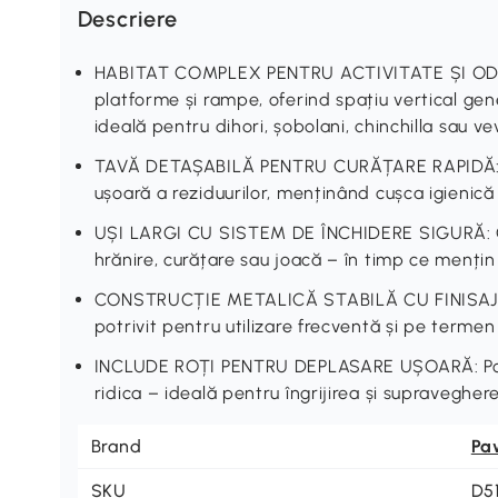
Descriere
HABITAT COMPLEX PENTRU ACTIVITATE ȘI ODIH
platforme și rampe, oferind spațiu vertical gen
ideală pentru dihori, șobolani, chinchilla sau ve
TAVĂ DETAȘABILĂ PENTRU CURĂȚARE RAPIDĂ: B
ușoară a reziduurilor, menținând cușca igienică
UȘI LARGI CU SISTEM DE ÎNCHIDERE SIGURĂ: Ofe
hrănire, curățare sau joacă – în timp ce mențin s
CONSTRUCȚIE METALICĂ STABILĂ CU FINISAJ A
potrivit pentru utilizare frecventă și pe termen
INCLUDE ROȚI PENTRU DEPLASARE UȘOARĂ: Poate
ridica – ideală pentru îngrijirea și supravegher
Brand
Pa
SKU
D5