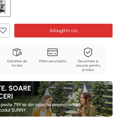
Adaugă în coș
Garanție de
Plata securizata
Securitate și
livrare
resurse pentru
produs