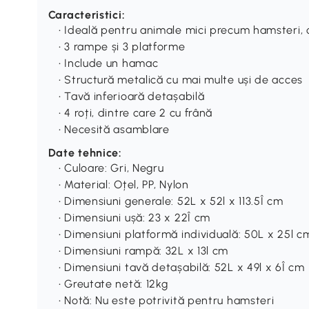
Caracteristici:
• Ideală pentru animale mici precum hamsteri, c
• 3 rampe și 3 platforme
• Include un hamac
• Structură metalică cu mai multe uși de acces
• Tavă inferioară detașabilă
• 4 roți, dintre care 2 cu frână
• Necesită asamblare
Date tehnice:
• Culoare: Gri, Negru
• Material: Oțel, PP, Nylon
• Dimensiuni generale: 52L x 52l x 113.5Î cm
• Dimensiuni ușă: 23 x 22Î cm
• Dimensiuni platformă individuală: 50L x 25l c
• Dimensiuni rampă: 32L x 13l cm
• Dimensiuni tavă detașabilă: 52L x 49l x 6Î cm
• Greutate netă: 12kg
• Notă: Nu este potrivită pentru hamsteri