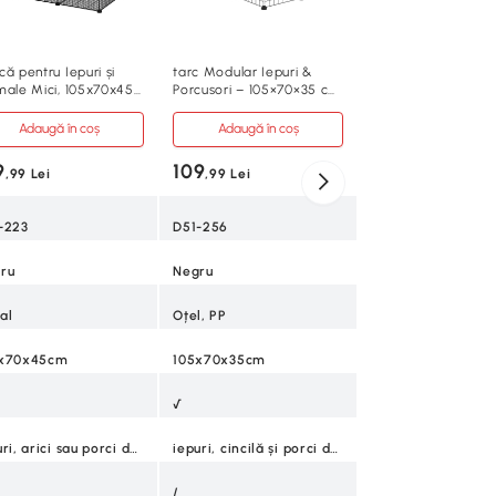
219
,99 Lei
D51-259
ă pentru Iepuri și
tarc Modular Iepuri &
male Mici, 105x70x45
Porcusori – 105×70×35 cm
Negru
 Negru
Negru
Adaugă în coș
Adaugă în coș
Oțel, PP
9
109
,99 Lei
,99 Lei
140x70x90cm
-223
D51-256
√
ru
Negru
al
Oțel, PP
/
x70x45cm
105x70x35cm
5
√
iepuri, arici sau porci de guinea
iepuri, cincilă și porci de guinea
/