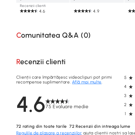
Recenzii clienti
4.6
4.9
Comunitatea Q&A (
0
)
Recenzii clienti
Clienții care împărtășesc videoclipuri pot primi
5
recompense suplimentare.
Află mai multe
.
4
4.6
3
2
75 Evaluare medie
1
72
rating din toate tarile
72
Recenzii din intreaga lume
Regulile de plasare a recenziilor
ajuta clientii nostri sa las