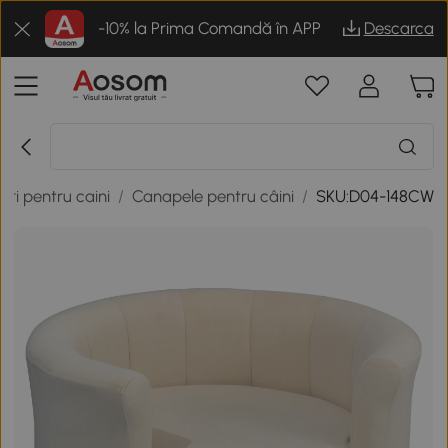
-10% la Prima Comandă în APP
Descarca
uri pentru caini
/
Canapele pentru câini
/
SKU:D04-148CW