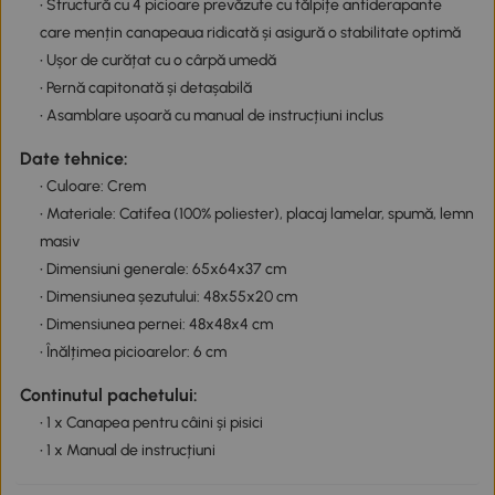
• Structură cu 4 picioare prevăzute cu tălpițe antiderapante
care mențin canapeaua ridicată și asigură o stabilitate optimă
• Ușor de curățat cu o cârpă umedă
• Pernă capitonată și detașabilă
• Asamblare ușoară cu manual de instrucțiuni inclus
Date tehnice:
• Culoare: Crem
• Materiale: Catifea (100% poliester), placaj lamelar, spumă, lemn
masiv
• Dimensiuni generale: 65x64x37 cm
• Dimensiunea șezutului: 48x55x20 cm
• Dimensiunea pernei: 48x48x4 cm
• Înălțimea picioarelor: 6 cm
Continutul pachetului:
• 1 x Canapea pentru câini și pisici
• 1 x Manual de instrucțiuni