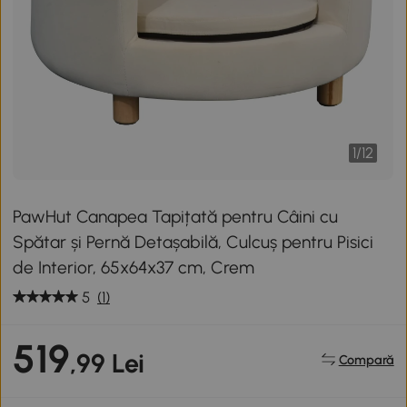
1
/
12
PawHut Canapea Tapițată pentru Câini cu
Spătar și Pernă Detașabilă, Culcuș pentru Pisici
de Interior, 65x64x37 cm, Crem
5
(1)
519
,99 Lei
Compară