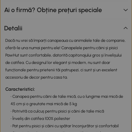
Ai o firmă? Obține prețuri speciale
Detalii
Dacă nu vrei să împarți canapeaua cu animalele tale de companie,
oferă-le una numai pentru ele! Canapelele pentru câini și pisici
PawHut sunt confortabile, datorită capitonajului gros și învelișului
de catifea. Cu designul lor elegant și modern, nu sunt doar
funcționale pentru prietenii tăi patrupezi, ci sunt și un excelent
accesoriu de decor pentru casa ta.
Caracteristici:
• Canapea pentru câini de talie mică, cu o lungime mai mică de
45 cm și o greutate mai mică de 5 kg
• Potrivită ca culcuș pentru pisici și câini de talie mică
• Înveliș din catifea 100% poliester
• Pat pentru pisici și câini cu spătar înconjurător și confortabil