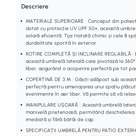
Descriere
MATERIALE SUPERIOARE : Conceput din poliester
dotat cu protecție UV UPF 50+, această umbrel
solară eficientă. Tija tratată chimic și cele 8 
durabilitate sporită în exterior.
ROTIRE COMPLETĂ ȘI INCLINARE REGLABILĂ : Bucu
această umbrelă laterală care pivotază la 360° ș
liber, asigurând o acoperire perfectă pe tot parc
COPERTINĂ DE 3 M : Găsiți adăpost sub aceast
perfectă pentru amenajarea unui spațiu plăcut 
evenimente în aer liber. Vă permite să vă relaxa
MANIPULARE UȘOARĂ : Această umbrelă lateral
manivelă prietenoasă, permițând deschiderea ș
imediată și fără bătăi de cap.
SPECIFICAȚII UMBRELĂ PENTRU PATIO EXTERIOR 