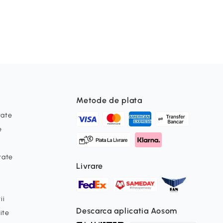
Metode de plata
tate
e
itate
Livrare
ii
Descarca aplicatia Aosom
ite