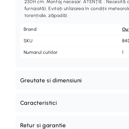
230H cm. Montaj necesar. ATENȚIE : Necesită o
furnizată). Evitați utilizarea în condiții meteor
torențiale, zăpadă).
Brand
Ou
SKU
84
Numarul cutiilor
1
Greutate si dimensiuni
Caracteristici
Retur si garantie