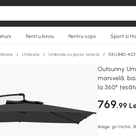
tiuni
Pentru birou
Pentru copii
Sport si H
umbrele
/
Umbrele
/
Umbrele cu picior lateral
/
SKU:84D-42
Outsunny Umb
manivelă, baz
la 360° țesăt
769
,99 Le
Alege:
gri închis