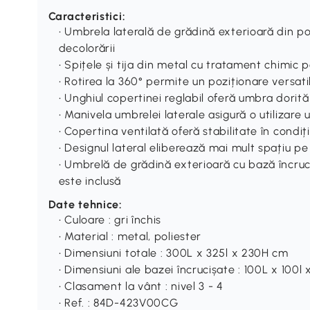
Caracteristici:
• Umbrela laterală de grădină exterioară din pol
decolorării
• Spițele și tija din metal cu tratament chimic p
• Rotirea la 360° permite un poziționare versati
• Unghiul copertinei reglabil oferă umbra dorită
• Manivela umbrelei laterale asigură o utilizare 
• Copertina ventilată oferă stabilitate în condiț
• Designul lateral eliberează mai mult spațiu p
• Umbrelă de grădină exterioară cu bază încruc
este inclusă
Date tehnice:
• Culoare : gri închis
• Material : metal, poliester
• Dimensiuni totale : 300L x 325l x 230H cm
• Dimensiuni ale bazei încrucișate : 100L x 100l
• Clasament la vânt : nivel 3 - 4
• Ref. : 84D-423V00CG