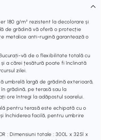
 180 g/m² rezistent la decolorare și
ă de grădină vă oferă o protecție
spițe metalice anti-rugină garantează o
rați-vă de o flexibilitate totală cu
i a cărei țesătură poate fi înclinată
ursul zilei.
ă umbrelă largă de grădină exterioară,
în grădină, pe terasă sau la
ți ore întregi la adăpostul soarelui.
ă pentru terasă este echipată cu o
i închiderea facilă, pentru umbrire
: Dimensiuni totale : 300L x 325l x