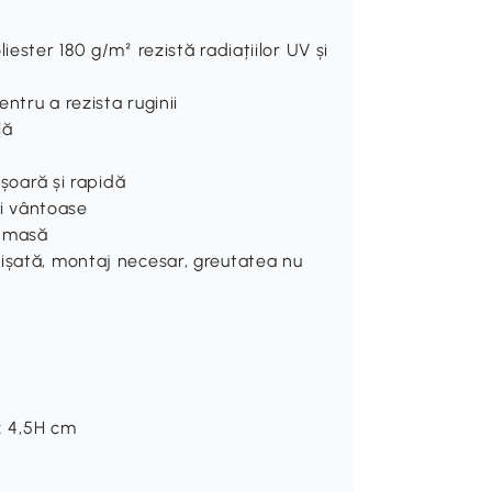
iester 180 g/m² rezistă radiațiilor UV și
entru a rezista ruginii
lă
ușoară și rapidă
ii vântoase
e masă
ișată, montaj necesar, greutatea nu
 x 4,5H cm