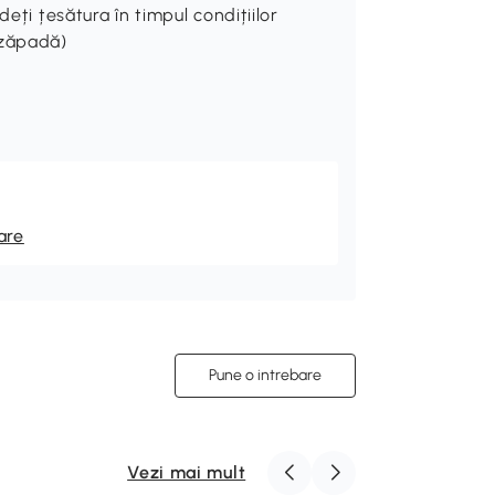
eți țesătura în timpul condițiilor
 zăpadă)
are
Pune o intrebare
Vezi mai mult