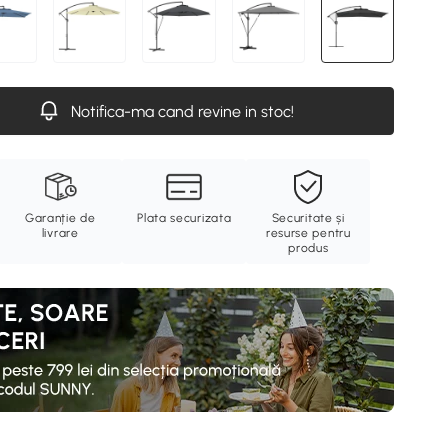
Notifica-ma cand revine in stoc!
Garanție de
Plata securizata
Securitate și
livrare
resurse pentru
produs