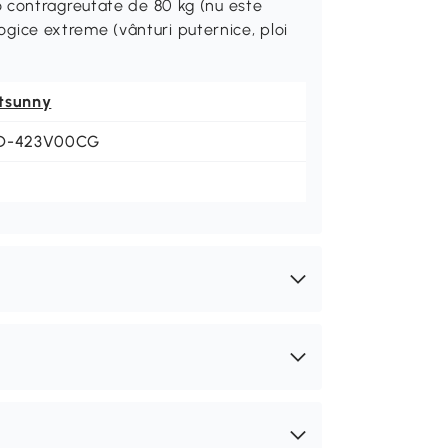
 contragreutate de 80 kg (nu este
ologice extreme (vânturi puternice, ploi
tsunny
D-423V00CG