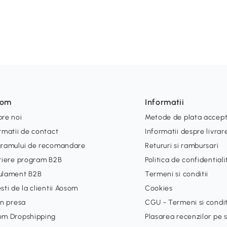
som
Informatii
re noi
Metode de plata accep
rmatii de contact
Informatii despre livrar
gramului de recomandare
Retururi si rambursari
riere program B2B
Politica de confidential
ulament B2B
Termeni si conditii
sti de la clientii Aosom
Cookies
in presa
CGU - Termeni si condit
om Dropshipping
Plasarea recenzilor pe s