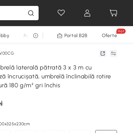
Hot
obby
Pentru animale
Portal B2B
Decoratiuni Sarbatori
Oferte
3V00CG
relă laterală pătrată 3 x 3 m cu
ă încrucișată, umbrelă înclinabilă rotire
ură 180 g/m² gri închis
i
, 300x325x230cm