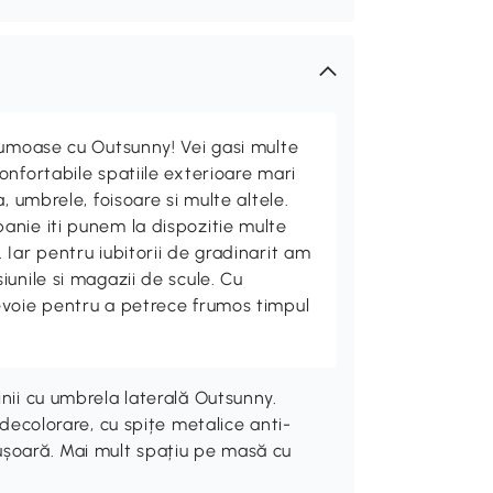
rumoase cu Outsunny! Vei gasi multe
nfortabile spatiile exterioare mari
, umbrele, foisoare si multe altele.
nie iti punem la dispozitie multe
Iar pentru iubitorii de gradinarit am
unile si magazii de scule. Cu
evoie pentru a petrece frumos timpul
inii cu umbrela laterală Outsunny.
 decolorare, cu spițe metalice anti-
ușoară. Mai mult spațiu pe masă cu