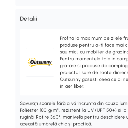
Detalii
Profita la maximum de zilele f
produse pentru a-ti face mai co
sau mici, cu mobilier de gradina
Pentru momentele tale in compa
gratare si produse de camping. 
proiectat sere de toate dimensi
Outsunny gasesti ceea ce ai n
in aer liber.
Savurați soarele fără a vă încrunta din cauza lum
Poliester 180 g/m², rezistent la UV (UPF 50+) și la
rugină. Rotire 360°, manivelă pentru deschidere 
această umbrelă chic și practică.