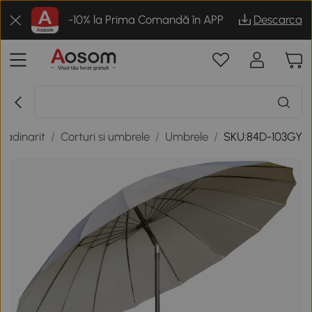
-10% la Prima Comandă în APP
Descarca
gradinarit
/
Corturi si umbrele
/
Umbrele
/
SKU:84D-103GY