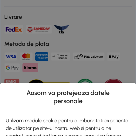
Livrare
Metoda de plata
Aosom va protejeaza datele
personale
Descarca aplicatia Aosom
Utilizam module cookie pentru a imbunatati experienta
de utilizator pe site-ul nostru web si pentru a ne
Google Play
consimti noua si tertilor sa personalizam si sa facem