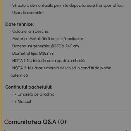
• Structura demontabilă permite depozitarea și transportul facil
• Ușor de asamblat
Date tehnice:
• Culoare: Gri Deschis
• Material: Metal, fibră de sticlă, poliester
• Dimensiuni generale: Ø250 x 240 cm
• Diametrul tijei: Ø38 mm
• NOTA 1: NU include baza pentru umbrelă
• NOTA 2: Nu lăsați umbrela deschisă în condiții de ploaie
puternică
Continutul pachetului:
• 1 x Umbrelă de Grădină
• 1 x Manual
Comunitatea Q&A (
0
)