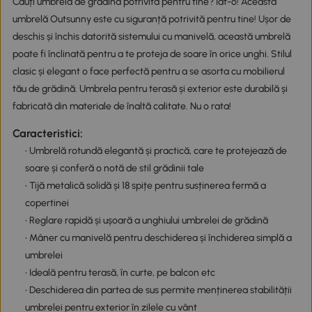
Cauți umbrela de grădină potrivită pentru tine? Iat-o! Această
umbrelă Outsunny este cu siguranță potrivită pentru tine! Ușor de
deschis și închis datorită sistemului cu manivelă, această umbrelă
poate fi înclinată pentru a te proteja de soare în orice unghi. Stilul
clasic și elegant o face perfectă pentru a se asorta cu mobilierul
tău de grădină. Umbrela pentru terasă și exterior este durabilă și
fabricată din materiale de înaltă calitate. Nu o rata!
Caracteristici:
• Umbrelă rotundă elegantă și practică, care te protejează de
soare și conferă o notă de stil grădinii tale
• Tijă metalică solidă și 18 spițe pentru susținerea fermă a
copertinei
• Reglare rapidă și ușoară a unghiului umbrelei de grădină
• Mâner cu manivelă pentru deschiderea și închiderea simplă a
umbrelei
• Ideală pentru terasă, în curte, pe balcon etc
• Deschiderea din partea de sus permite menținerea stabilității
umbrelei pentru exterior în zilele cu vânt