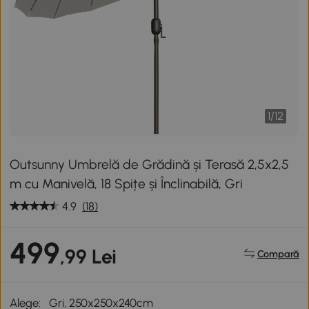
1
/
12
Outsunny Umbrelă de Grădină și Terasă 2,5x2,5
m cu Manivelă, 18 Spițe și Înclinabilă, Gri
4.9
(18)
499
,99 Lei
Compară
Alege:
Gri, 250x250x240cm