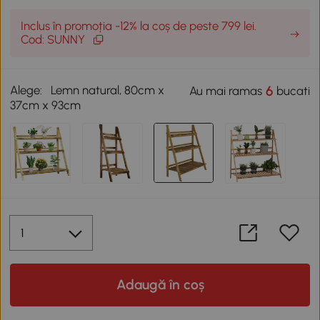
Inclus în promoția -12% la coș de peste 799 lei.
Cod: SUNNY
Alege:
Lemn natural, 80cm x
6
Au mai ramas
bucati
37cm x 93cm
Adaugă în coș