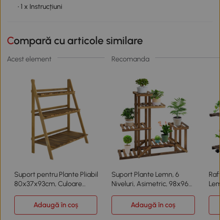
• 1 x Instrucțiuni
Compară cu articole similare
Acest element
Recomanda
Suport pentru Plante Pliabil
Suport Plante Lemn, 6
Raft
80x37x93cm, Culoare
Niveluri, Asimetric, 98x96
Lem
Lemn, Outsunny
cm
Int
Adaugă în coș
Adaugă în coș