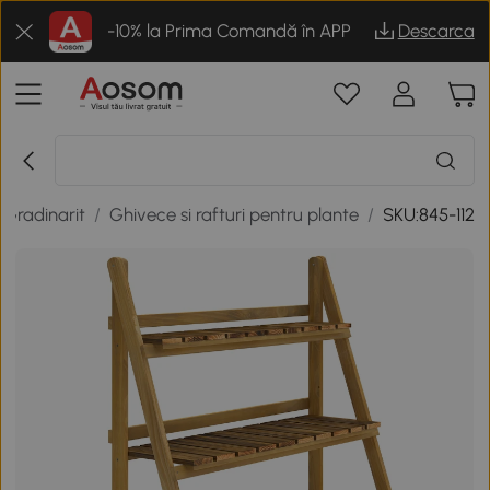
-10% la Prima Comandă în APP
Descarca
Gradinarit
/
Ghivece si rafturi pentru plante
/
SKU:845-112