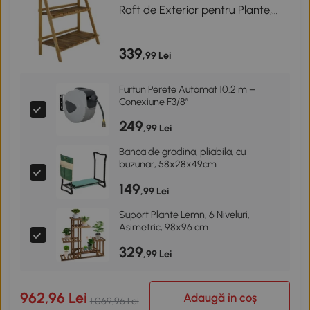
Raft de Exterior pentru Plante,
80x37x93 cm, Lemn Natural
339
,99 Lei
Furtun Perete Automat 10.2 m –
Conexiune F3/8”
249
,99 Lei
Banca de gradina, pliabila, cu
buzunar, 58x28x49cm
149
,99 Lei
Suport Plante Lemn, 6 Niveluri,
Asimetric, 98x96 cm
329
,99 Lei
962,96 Lei
Adaugă în coș
1.069,96 Lei