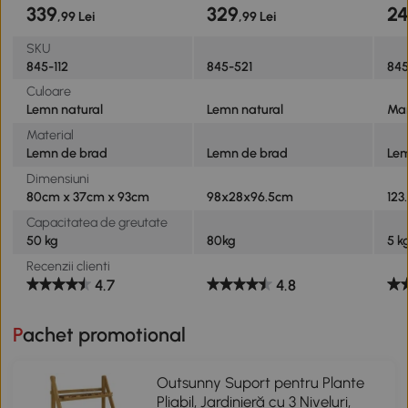
339
329
2
,99 Lei
,99 Lei
SKU
845-112
845-521
84
Culoare
Lemn natural
Lemn natural
Ma
Material
Lemn de brad
Lemn de brad
Lem
Dimensiuni
80cm x 37cm x 93cm
98x28x96.5cm
123
Capacitatea de greutate
50 kg
80kg
5 k
Recenzii clienti
4.7
4.8
Pachet promotional
Outsunny Suport pentru Plante
Pliabil, Jardinieră cu 3 Niveluri,