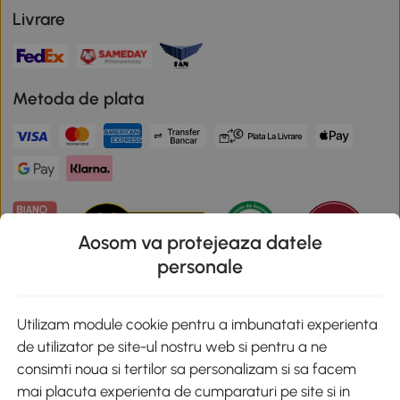
Livrare
Metoda de plata
Aosom va protejeaza datele
personale
Descarca aplicatia Aosom
Utilizam module cookie pentru a imbunatati experienta
de utilizator pe site-ul nostru web si pentru a ne
Google Play
consimti noua si tertilor sa personalizam si sa facem
mai placuta experienta de cumparaturi pe site si in