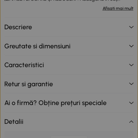
produse participante în valoare totală de peste 799 lei,
Afisati mai mult
primești o reducere de 12% folosind codul SUNNY. Codul
nu se cumulează cu alte promoții în derulare. Promoție
Descriere
valabilă până la data de 12.08.2026.
Greutate si dimensiuni
Caracteristici
Retur si garantie
Ai o firmă? Obține prețuri speciale
Detalii