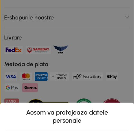
E-shopurile noastre
Livrare
Metoda de plata
Aosom va protejeaza datele
personale