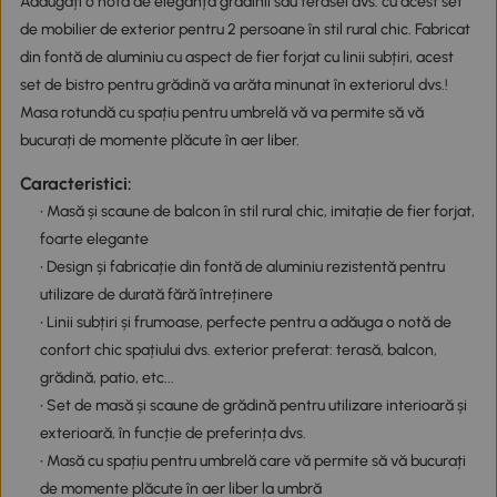
Adăugați o notă de eleganță grădinii sau terasei dvs. cu acest set
de mobilier de exterior pentru 2 persoane în stil rural chic. Fabricat
din fontă de aluminiu cu aspect de fier forjat cu linii subțiri, acest
set de bistro pentru grădină va arăta minunat în exteriorul dvs.!
Masa rotundă cu spațiu pentru umbrelă vă va permite să vă
bucurați de momente plăcute în aer liber.
Caracteristici:
• Masă și scaune de balcon în stil rural chic, imitație de fier forjat,
foarte elegante
• Design și fabricație din fontă de aluminiu rezistentă pentru
utilizare de durată fără întreținere
• Linii subțiri și frumoase, perfecte pentru a adăuga o notă de
confort chic spațiului dvs. exterior preferat: terasă, balcon,
grădină, patio, etc...
• Set de masă și scaune de grădină pentru utilizare interioară și
exterioară, în funcție de preferința dvs.
• Masă cu spațiu pentru umbrelă care vă permite să vă bucurați
de momente plăcute în aer liber la umbră