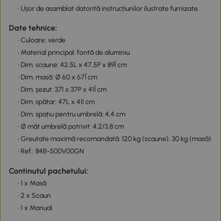
• Ușor de asamblat datorită instrucțiunilor ilustrate furnizate.
Date tehnice:
• Culoare: verde
• Material principal: fontă de aluminiu
• Dim. scaune: 42,5L x 47,5P x 89Î cm
• Dim. masă: Ø 60 x 67Î cm
• Dim. șezut: 37l x 37P x 41Î cm
• Dim. spătar: 47L x 41l cm
• Dim. spațiu pentru umbrelă: 4,4 cm
• Ø măt umbrelă potrivit: 4,2/3,8 cm
• Greutate maximă recomandată: 120 kg (scaune), 30 kg (masă)
• Ref.: 84B-500V00GN
Continutul pachetului:
• 1 x Masă
• 2 x Scaun
• 1 x Manual