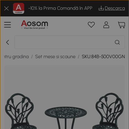
-10% la Prima Comandă în APP
Descarca
pentru gradina
/
Set mese si scaune
/
SKU:84B-500V00GN