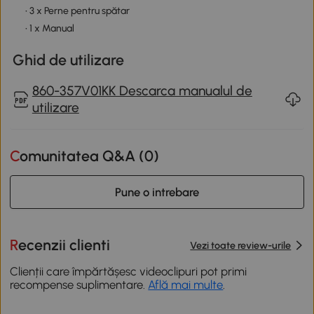
• 3 x Perne pentru spătar
• 1 x Manual
Ghid de utilizare
860-357V01KK Descarca manualul de
utilizare
Comunitatea Q&A (
0
)
Pune o intrebare
Recenzii clienti
Vezi toate review-urile
Clienții care împărtășesc videoclipuri pot primi
recompense suplimentare.
Află mai multe
.