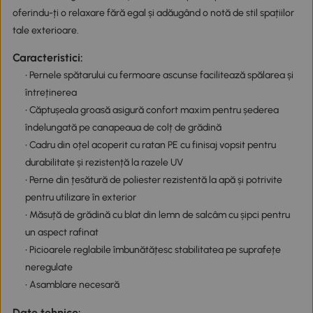
oferindu-ți o relaxare fără egal și adăugând o notă de stil spațiilor
tale exterioare.
Caracteristici:
• Pernele spătarului cu fermoare ascunse facilitează spălarea și
întreținerea
• Căptușeala groasă asigură confort maxim pentru șederea
îndelungată pe canapeaua de colț de grădină
• Cadru din oțel acoperit cu ratan PE cu finisaj vopsit pentru
durabilitate și rezistență la razele UV
• Perne din țesătură de poliester rezistentă la apă și potrivite
pentru utilizare în exterior
• Măsuță de grădină cu blat din lemn de salcâm cu șipci pentru
un aspect rafinat
• Picioarele reglabile îmbunătățesc stabilitatea pe suprafețe
neregulate
• Asamblare necesară
Date tehnice: