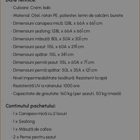
• Culoare: Crem, kaki
• Material: Oțel, ratan PE, poliester, lemn de salcâm, burete
• Dimensiuni canapea mică: 128L x 66A x 66Î cm
• Dimensiuni șezlong: 128L x 66A x 66Î cm
• Dimensiuni măsuță: 80L x 50A x 30Î cm
• Dimensiuni șezut: 115L x 60A x 29Î cm
• Dimensiuni spătar: 115L x 34Î cm
• Dimensiuni pernă șezut: 115L x 60A x 7Î cm
• Dimensiuni pernă spătar: 50L x 35A x 12Î cm
• Nivel impermeabilitate țesătură: Rezistent la apă
• Rezistență UV a ratanului: 1000 ore
• Capacitate de greutate: 160 kg (per șezut), 50 kg (masă)
Continutul pachetului:
• 1 x Canapea mică cu 2 locuri
• 1 x Șezlong
• 1 x Măsuță de cafea
• 2 x Perne pentru șezut