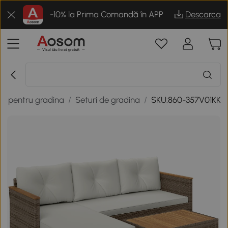
-10% la Prima Comandă în APP
Descarca
er pentru gradina
/
Seturi de gradina
/
SKU:860-357V01KK