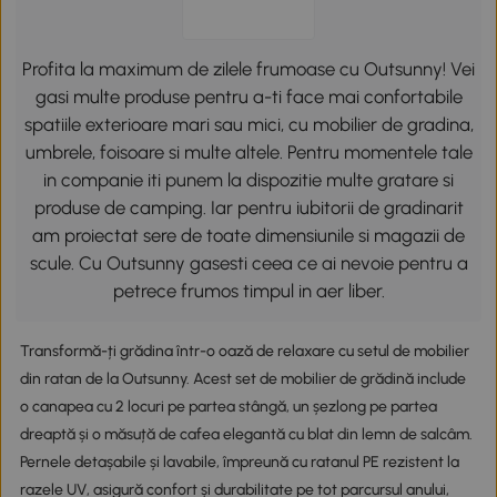
Profita la maximum de zilele frumoase cu Outsunny! Vei
gasi multe produse pentru a-ti face mai confortabile
spatiile exterioare mari sau mici, cu mobilier de gradina,
umbrele, foisoare si multe altele. Pentru momentele tale
in companie iti punem la dispozitie multe gratare si
produse de camping. Iar pentru iubitorii de gradinarit
am proiectat sere de toate dimensiunile si magazii de
scule. Cu Outsunny gasesti ceea ce ai nevoie pentru a
petrece frumos timpul in aer liber.
Transformă-ți grădina într-o oază de relaxare cu setul de mobilier
din ratan de la Outsunny. Acest set de mobilier de grădină include
o canapea cu 2 locuri pe partea stângă, un șezlong pe partea
dreaptă și o măsuță de cafea elegantă cu blat din lemn de salcâm.
Pernele detașabile și lavabile, împreună cu ratanul PE rezistent la
razele UV, asigură confort și durabilitate pe tot parcursul anului,