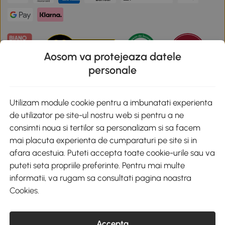
Aosom va protejeaza datele
personale
Descarca aplicatia Aosom
Utilizam module cookie pentru a imbunatati experienta
de utilizator pe site-ul nostru web si pentru a ne
Google Play
consimti noua si tertilor sa personalizam si sa facem
mai placuta experienta de cumparaturi pe site si in
afara acestuia. Puteti accepta toate cookie-urile sau va
puteti seta propriile preferinte. Pentru mai multe
+40 312294730
clienti@aosom.ro
informatii, va rugam sa consultati pagina noastra
Romania, Bucureşti Sectorul 2, Str. Barbu Paris Mumuleanu, Nr. 30-
Cookies
.
32, Spatiul E2-1, Etaj 2
© 2020-2026 AOSOM Romania SRL
CUI: 49266464
COD CAEN: 4755
Accepta