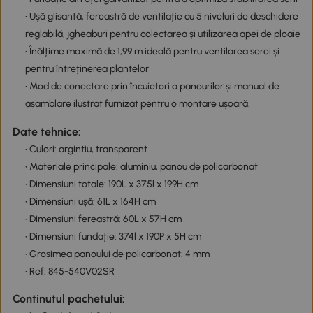
• Ușă glisantă, fereastră de ventilație cu 5 niveluri de deschidere
reglabilă, jgheaburi pentru colectarea și utilizarea apei de ploaie
• Înălțime maximă de 1,99 m ideală pentru ventilarea serei și
pentru întreținerea plantelor
• Mod de conectare prin încuietori a panourilor și manual de
asamblare ilustrat furnizat pentru o montare ușoară.
Date tehnice:
• Culori: argintiu, transparent
• Materiale principale: aluminiu, panou de policarbonat
• Dimensiuni totale: 190L x 375l x 199H cm
• Dimensiuni ușă: 61L x 164H cm
• Dimensiuni fereastră: 60L x 57H cm
• Dimensiuni fundație: 374l x 190P x 5H cm
• Grosimea panoului de policarbonat: 4 mm
• Ref: 845-540V02SR
Continutul pachetului: