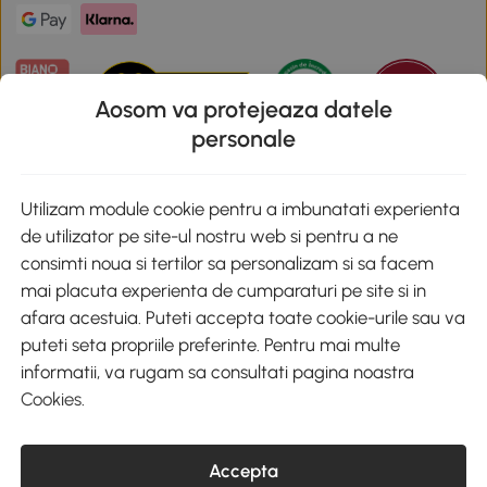
Aosom va protejeaza datele
personale
Descarca aplicatia Aosom
Utilizam module cookie pentru a imbunatati experienta
de utilizator pe site-ul nostru web si pentru a ne
Google Play
consimti noua si tertilor sa personalizam si sa facem
mai placuta experienta de cumparaturi pe site si in
afara acestuia. Puteti accepta toate cookie-urile sau va
puteti seta propriile preferinte. Pentru mai multe
+40 312294730
clienti@aosom.ro
informatii, va rugam sa consultati pagina noastra
Romania, Bucureşti Sectorul 2, Str. Barbu Paris Mumuleanu, Nr. 30-
Cookies
.
32, Spatiul E2-1, Etaj 2
© 2020-2026 AOSOM Romania SRL
CUI: 49266464
Accepta
COD CAEN: 4755