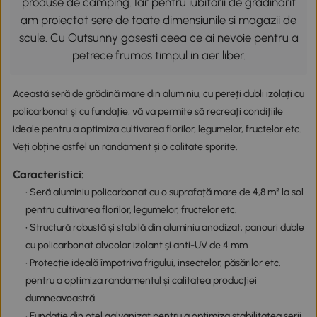
produse de camping. Iar pentru iubitorii de gradinarit
am proiectat sere de toate dimensiunile si magazii de
scule. Cu Outsunny gasesti ceea ce ai nevoie pentru a
petrece frumos timpul in aer liber.
Această seră de grădină mare din aluminiu, cu pereți dubli izolați cu
policarbonat și cu fundație, vă va permite să recreați condițiile
ideale pentru a optimiza cultivarea florilor, legumelor, fructelor etc.
Veți obține astfel un randament și o calitate sporite.
Caracteristici:
• Seră aluminiu policarbonat cu o suprafață mare de 4,8 m² la sol
pentru cultivarea florilor, legumelor, fructelor etc.
• Structură robustă și stabilă din aluminiu anodizat, panouri duble
cu policarbonat alveolar izolant și anti-UV de 4 mm
• Protecție ideală împotriva frigului, insectelor, păsărilor etc.
pentru a optimiza randamentul și calitatea producției
dumneavoastră
• Fundație din oțel galvanizat pentru a optimiza stabilitatea serii