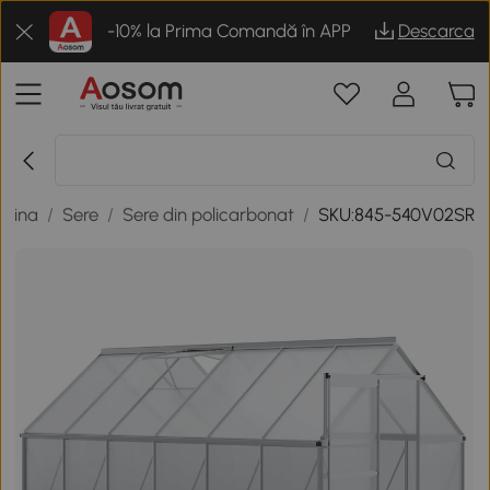
-10% la Prima Comandă în APP
Descarca
adina
/
Sere
/
Sere din policarbonat
/
SKU:845-540V02SR