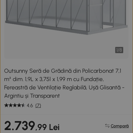
1
/
8
Outsunny Seră de Grădină din Policarbonat 7,1
m² dim. 1,9L x 3,75l x 1,99 m cu Fundație,
Fereastră de Ventilație Reglabilă, Ușă Glisantă -
Argintiu și Transparent
4.6
(7)
2.739
,99 Lei
Compară