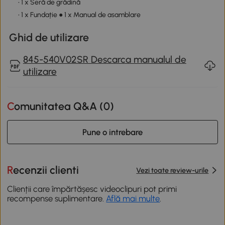
• 1 x Seră de grădină
• 1 x Fundație ● 1 x Manual de asamblare
Ghid de utilizare
845-540V02SR Descarca manualul de
utilizare
Comunitatea Q&A (
0
)
Pune o intrebare
Recenzii clienti
Vezi toate review-urile
Clienții care împărtășesc videoclipuri pot primi
recompense suplimentare.
Află mai multe
.