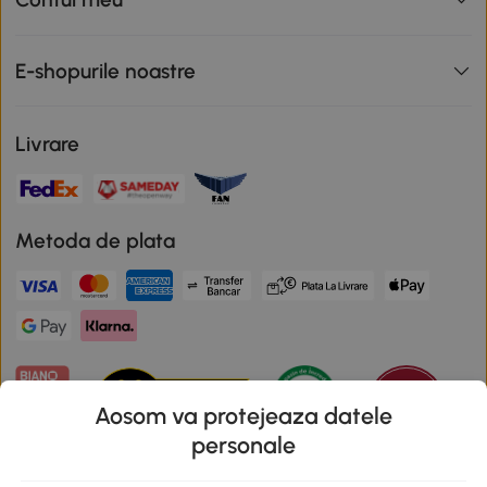
E-shopurile noastre
Livrare
Metoda de plata
Aosom va protejeaza datele
personale