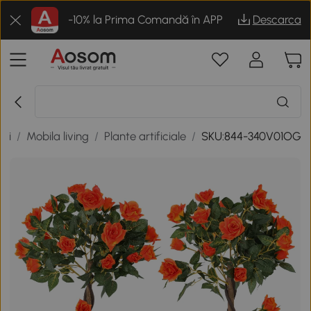
-10% la Prima Comandă în APP
Descarca
uni
/
Mobila living
/
Plante artificiale
/
SKU:844-340V01OG