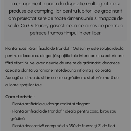
in companie iti punem la dispozitie multe gratare si
produse de camping. Iar pentru iubitorii de gradinarit
am proiectat sere de toate dimensiunile si magazii de
scule. Cu Outsunny gasesti ceea ce ai nevoie pentru a
petrece frumos timpul in aer liber.
Planta noastră artificială de trandafir Outsunny este soluția ideală
pentru a decora cu eleganță spațiile tale interioare sau exterioare
fără efort! Nu vei avea nevoie de unelte de grădinărit, deoarece
această plantă va rămâne întotdeauna înflorită și colorată.
Adaugă un strop de stil în casa sau grădina ta și oferă o notă de
culoare spațiilor tale.
Caracteristici:
• Plantă artificială cu design realist și elegant
• Plantă artificială de trandafir ideală pentru casă, birou sau
grădină
• Plantă decorativă compusă din 350 de frunze și 21 de flori