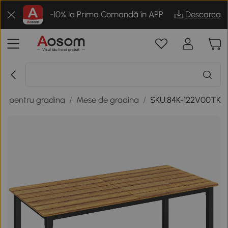
-10% la Prima Comandă în APP
Descarca
ier pentru gradina
/
Mese de gradina
/
SKU:84K-122V00TK