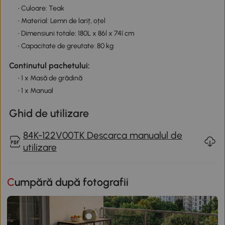
• Culoare: Teak
• Material: Lemn de lariț, oțel
• Dimensiuni totale: 180L x 86l x 74î cm
• Capacitate de greutate: 80 kg
Continutul pachetului:
• 1 x Masă de grădină
• 1 x Manual
Ghid de utilizare
84K-122V00TK Descarca manualul de
utilizare
Cumpără după fotografii