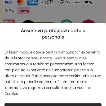
Aosom va protejeaza datele
personale
Descarca aplicatia Aosom
Utilizam module cookie pentru a imbunatati experienta
de utilizator pe site-ul nostru web si pentru a ne
Google Play
consimti noua si tertilor sa personalizam si sa facem
mai placuta experienta de cumparaturi pe site si in
afara acestuia. Puteti accepta toate cookie-urile sau va
puteti seta propriile preferinte. Pentru mai multe
+40 312294730
clienti@aosom.ro
informatii, va rugam sa consultati pagina noastra
Romania, Bucureşti Sectorul 2, Str. Barbu Paris Mumuleanu, Nr. 30-
Cookies
.
32, Spatiul E2-1, Etaj 2
© 2020-2026 AOSOM Romania SRL
CUI: 49266464