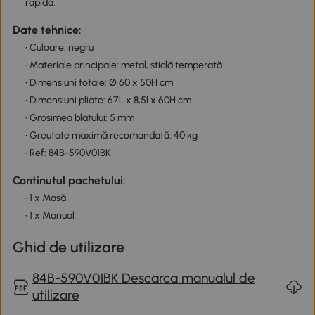
rapidă.
Date tehnice:
• Culoare: negru
• Materiale principale: metal, sticlă temperată
• Dimensiuni totale: Ø 60 x 50H cm
• Dimensiuni pliate: 67L x 8,5l x 60H cm
• Grosimea blatului: 5 mm
• Greutate maximă recomandată: 40 kg
• Ref: 84B-590V01BK
Continutul pachetului:
• 1 x Masă
• 1 x Manual
Ghid de utilizare
84B-590V01BK Descarca manualul de
utilizare