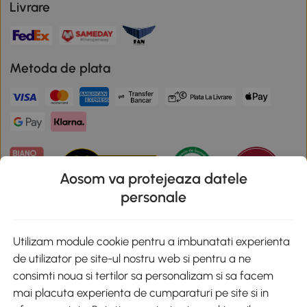
Livrare
Metoda de plata
Aosom va protejeaza datele
personale
Descarca aplicatia Aosom
Utilizam module cookie pentru a imbunatati experienta
de utilizator pe site-ul nostru web si pentru a ne
Google Play
consimti noua si tertilor sa personalizam si sa facem
mai placuta experienta de cumparaturi pe site si in