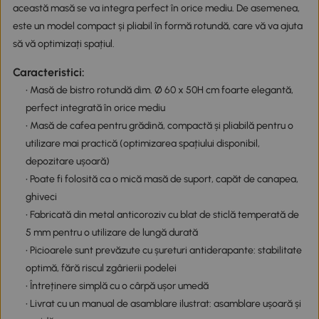
această masă se va integra perfect în orice mediu. De asemenea,
este un model compact și pliabil în formă rotundă, care vă va ajuta
să vă optimizați spațiul.
Caracteristici:
• Masă de bistro rotundă dim. Ø 60 x 50H cm foarte elegantă,
perfect integrată în orice mediu
• Masă de cafea pentru grădină, compactă și pliabilă pentru o
utilizare mai practică (optimizarea spațiului disponibil,
depozitare ușoară)
• Poate fi folosită ca o mică masă de suport, capăt de canapea,
ghiveci
• Fabricată din metal anticoroziv cu blat de sticlă temperată de
5 mm pentru o utilizare de lungă durată
• Picioarele sunt prevăzute cu șureturi antiderapante: stabilitate
optimă, fără riscul zgârierii podelei
• Întreținere simplă cu o cârpă ușor umedă
• Livrat cu un manual de asamblare ilustrat: asamblare ușoară și