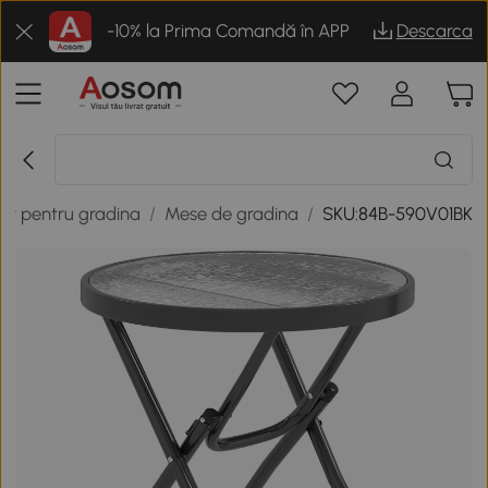
-10% la Prima Comandă în APP
Descarca
ier pentru gradina
/
Mese de gradina
/
SKU:84B-590V01BK