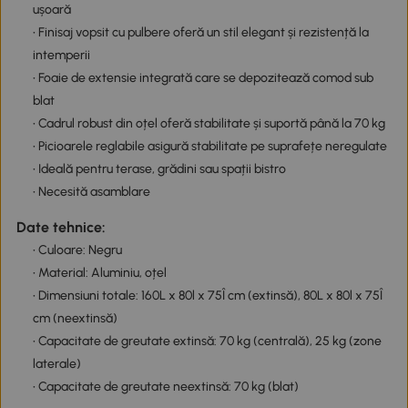
ușoară
• Finisaj vopsit cu pulbere oferă un stil elegant și rezistență la
intemperii
• Foaie de extensie integrată care se depozitează comod sub
blat
• Cadrul robust din oțel oferă stabilitate și suportă până la 70 kg
• Picioarele reglabile asigură stabilitate pe suprafețe neregulate
• Ideală pentru terase, grădini sau spații bistro
• Necesită asamblare
Date tehnice:
• Culoare: Negru
• Material: Aluminiu, oțel
• Dimensiuni totale: 160L x 80l x 75Î cm (extinsă), 80L x 80l x 75Î
cm (neextinsă)
• Capacitate de greutate extinsă: 70 kg (centrală), 25 kg (zone
laterale)
• Capacitate de greutate neextinsă: 70 kg (blat)