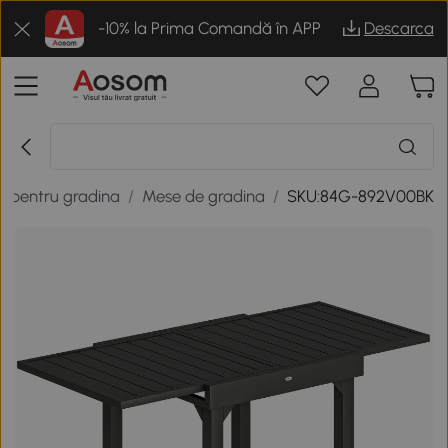
-10% la Prima Comandă în APP
Descarca
er pentru gradina
/
Mese de gradina
/
SKU:84G-892V00BK