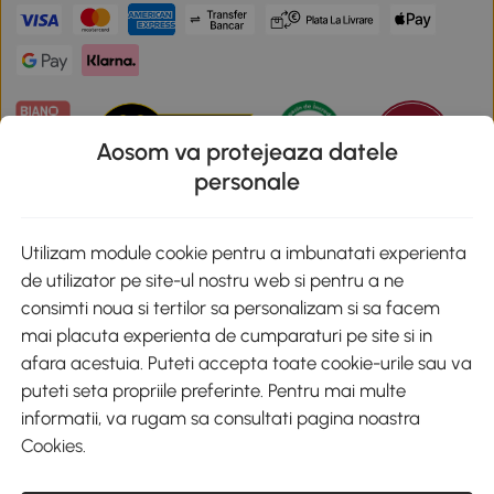
Aosom va protejeaza datele
personale
Descarca aplicatia Aosom
Utilizam module cookie pentru a imbunatati experienta
de utilizator pe site-ul nostru web si pentru a ne
Google Play
consimti noua si tertilor sa personalizam si sa facem
mai placuta experienta de cumparaturi pe site si in
afara acestuia. Puteti accepta toate cookie-urile sau va
puteti seta propriile preferinte. Pentru mai multe
+40 312294730
clienti@aosom.ro
informatii, va rugam sa consultati pagina noastra
Romania, Bucureşti Sectorul 2, Str. Barbu Paris Mumuleanu, Nr. 30-
Cookies
.
32, Spatiul E2-1, Etaj 2
© 2020-2026 AOSOM Romania SRL
CUI: 49266464