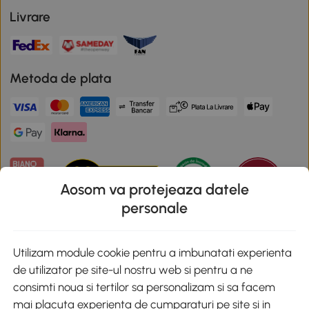
Livrare
Metoda de plata
Aosom va protejeaza datele
personale
Descarca aplicatia Aosom
Utilizam module cookie pentru a imbunatati experienta
de utilizator pe site-ul nostru web si pentru a ne
Google Play
consimti noua si tertilor sa personalizam si sa facem
mai placuta experienta de cumparaturi pe site si in