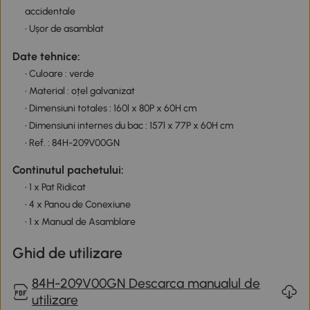
accidentale
• Ușor de asamblat
Date tehnice:
• Culoare : verde
• Material : oțel galvanizat
• Dimensiuni totales : 160l x 80P x 60H cm
• Dimensiuni internes du bac : 157l x 77P x 60H cm
• Ref. : 84H-209V00GN
Continutul pachetului:
• 1 x Pat Ridicat
• 4 x Panou de Conexiune
• 1 x Manual de Asamblare
Ghid de utilizare
84H-209V00GN Descarca manualul de
utilizare