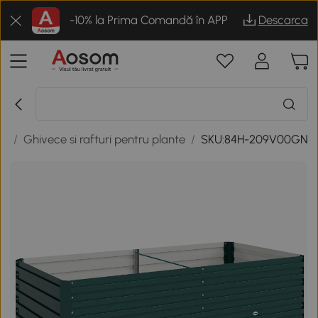
-10% la Prima Comandă în APP
Descarca
it
/
Ghivece si rafturi pentru plante
/
SKU:84H-209V00GN