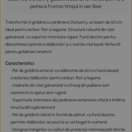
petrece frumos timpul in aer liber.
Transformă-ți grădina cu jardiniera Outsunny, un bazin de 60 cm
ideal pentru ierburi, flori și legume. Structură robustă din oțel
galvanizat, cu suporturi interioare sigure. Fund deschis pentru
dezvoltarea optimă a rădăcinilor și o nutriție mai bună. Perfectă
pentru grădinarii amatori!
Caracteristici:
• Pat de grădină exterior cu adâncime de 60 cm favorizează
creșterea rădăcinilor pentru ierburi, flori și legume
• Cadrurile din oțel galvanizat cu finisaj din pulbere sunt
rezistente la apă și anti-rugină
• Suporturile interioare ale jardinierei exterioare oferă o întărire
structurală suplimentară
• Pat de grădină ridicat în formă de pătrat, cu fund deschis,
permite rădăcinilor accesul la un sol bogat în nutrienți
• Designul marginilor cu colțuri de protecție minimizează rănirile