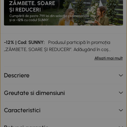
-12% | Cod: SUNNY:
Produsul participă în promoția
„ZÂMBETE, SOARE ȘI REDUCERI”. Adăugând în coș
produse participante în valoare totală de peste 799 lei,
Afisati mai mult
primești o reducere de 12% folosind codul SUNNY. Codul
nu se cumulează cu alte promoții în derulare. Promoție
Descriere
valabilă până la data de 12.08.2026.
Greutate si dimensiuni
Caracteristici