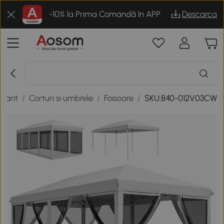
-10% la Prima Comandă în APP
Descarca
inarit
/
Corturi si umbrele
/
Foisoare
/
SKU:840-012V03CW