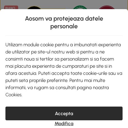
Aosom va protejeaza datele
personale
Descarca aplicatia Aosom
Utilizam module cookie pentru a imbunatati experienta
de utilizator pe site-ul nostru web si pentru a ne
Google Play
consimti noua si tertilor sa personalizam si sa facem
mai placuta experienta de cumparaturi pe site si in
afara acestuia. Puteti accepta toate cookie-urile sau va
puteti seta propriile preferinte. Pentru mai multe
+40 312294730
clienti@aosom.ro
informatii, va rugam sa consultati pagina noastra
Romania, Bucureşti Sectorul 2, Str. Barbu Paris Mumuleanu, Nr. 30-
Cookies
.
32, Spatiul E2-1, Etaj 2
© 2020-2026 AOSOM Romania SRL
CUI: 49266464
Accepta
COD CAEN: 4755
Reg. Com. J2023023738408
Modifica
Capital Social 200