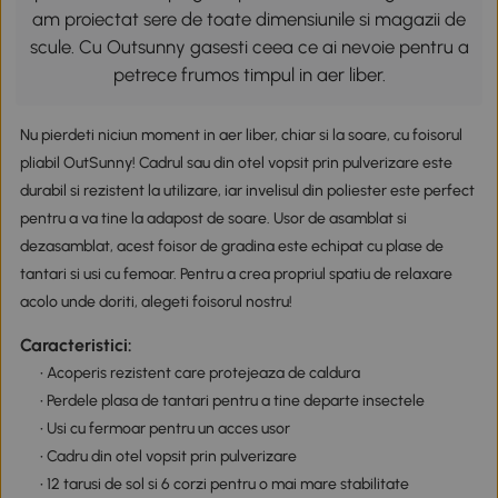
am proiectat sere de toate dimensiunile si magazii de
scule. Cu Outsunny gasesti ceea ce ai nevoie pentru a
petrece frumos timpul in aer liber.
Nu pierdeti niciun moment in aer liber, chiar si la soare, cu foisorul
pliabil OutSunny! Cadrul sau din otel vopsit prin pulverizare este
durabil si rezistent la utilizare, iar invelisul din poliester este perfect
pentru a va tine la adapost de soare. Usor de asamblat si
dezasamblat, acest foisor de gradina este echipat cu plase de
tantari si usi cu femoar. Pentru a crea propriul spatiu de relaxare
acolo unde doriti, alegeti foisorul nostru!
Caracteristici:
• Acoperis rezistent care protejeaza de caldura
• Perdele plasa de tantari pentru a tine departe insectele
• Usi cu fermoar pentru un acces usor
• Cadru din otel vopsit prin pulverizare
• 12 tarusi de sol si 6 corzi pentru o mai mare stabilitate