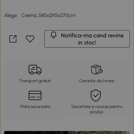
Alege:
Crema, 585x295x270cm
Notifica-ma cand revine
in stoc!
Transport gratuit
Garanție de livrare
Plata securizata
Securitate și resurse pentru
produs