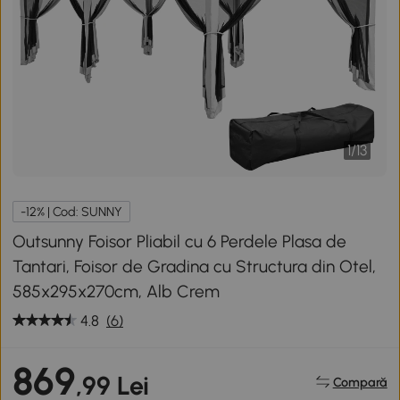
1
/
13
-12% | Cod: SUNNY
Outsunny Foisor Pliabil cu 6 Perdele Plasa de
Tantari, Foisor de Gradina cu Structura din Otel,
585x295x270cm, Alb Crem
4.8
(6)
869
,99 Lei
Compară