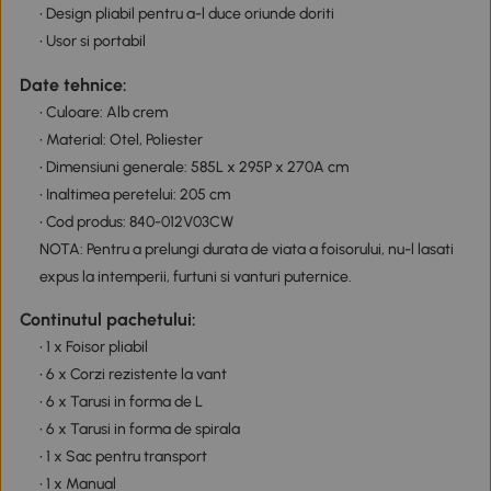
• Design pliabil pentru a-l duce oriunde doriti
• Usor si portabil
Date tehnice:
• Culoare: Alb crem
• Material: Otel, Poliester
• Dimensiuni generale: 585L x 295P x 270A cm
• Inaltimea peretelui: 205 cm
• Cod produs: 840-012V03CW
NOTA: Pentru a prelungi durata de viata a foisorului, nu-l lasati
expus la intemperii, furtuni si vanturi puternice.
Continutul pachetului:
• 1 x Foisor pliabil
• 6 x Corzi rezistente la vant
• 6 x Tarusi in forma de L
• 6 x Tarusi in forma de spirala
• 1 x Sac pentru transport
• 1 x Manual