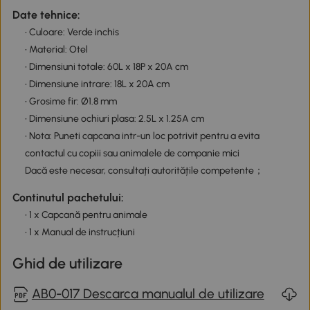
Date tehnice:
• Culoare: Verde inchis
• Material: Otel
• Dimensiuni totale: 60L x 18P x 20A cm
• Dimensiune intrare: 18L x 20A cm
• Grosime fir: Ø1.8 mm
• Dimensiune ochiuri plasa: 2.5L x 1.25A cm
• Nota: Puneti capcana intr-un loc potrivit pentru a evita
contactul cu copiii sau animalele de companie mici
Dacă este necesar, consultați autoritățile competente；
Continutul pachetului:
• 1 x Capcană pentru animale
• 1 x Manual de instrucțiuni
Ghid de utilizare
AB0-017 Descarca manualul de utilizare