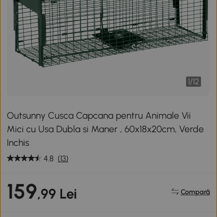
1
/
12
Outsunny Cusca Capcana pentru Animale Vii
Mici cu Usa Dubla si Maner , 60x18x20cm, Verde
Inchis
4.8
(13)
159
,99 Lei
Compară