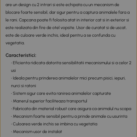
are un design cu 2 intrari si este echipata cu un mecanism de
blocare foarte sensibil, dar sigur pentru a captura animalele fara a
le rani. Capcana poate fi folosita atat in interior cat si in exterior si
este realizata din fire de otel vopsite. Usor de curatat si de uscat,
este de culoare verde inchis, ideal pentru a se confunda cu
vegetatia.
Caracteristici:
• Eficienta ridicata datorita sensibilitatii mecanismului si a celor 2
usi
• Ideala pentru prinderea animalelor mici precum pisici, iepuri,
nurci si ratoni
• Sistem sigur care evita ranirea animalelor capturate
• Manerul superior faciliteaza transportul
• Fabricata din material robust care asigura ca animalul nu scapa
• Mecanism foarte sensibil pentru a prinde animale cu usurinta
• Culoarea verde inchis se imbina cu vegetatia
• Mecanism usor de instalat