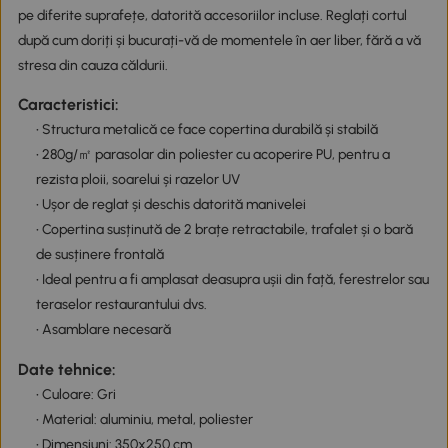
pe diferite suprafețe, datorită accesoriilor incluse. Reglați cortul
după cum doriți și bucurați-vă de momentele în aer liber, fără a vă
stresa din cauza căldurii.
Caracteristici:
• Structura metalică ce face copertina durabilă și stabilă
• 280g/㎡ parasolar din poliester cu acoperire PU, pentru a
rezista ploii, soarelui și razelor UV
• Ușor de reglat și deschis datorită manivelei
• Copertina susținută de 2 brațe retractabile, trafalet și o bară
de susținere frontală
• Ideal pentru a fi amplasat deasupra ușii din față, ferestrelor sau
teraselor restaurantului dvs.
• Asamblare necesară
Date tehnice:
• Culoare: Gri
• Material: aluminiu, metal, poliester
• Dimensiuni: 350x250 cm