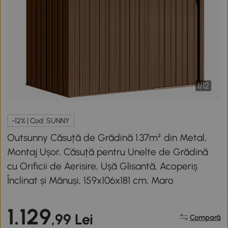
1
/
12
-12% | Cod: SUNNY
Outsunny Căsuță de Grădină 1.37m² din Metal,
Montaj Ușor, Căsuță pentru Unelte de Grădină
cu Orificii de Aerisire, Ușă Glisantă, Acoperiș
Înclinat și Mănuși, 159x106x181 cm, Maro
1.129
,99 Lei
Compară