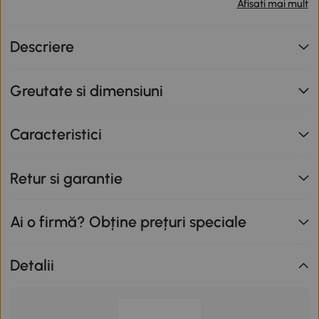
Afisati mai mult
primești o reducere de 12% folosind codul SUNNY. Codul
nu se cumulează cu alte promoții în derulare. Promoție
Descriere
valabilă până la data de 12.08.2026.
Greutate si dimensiuni
Caracteristici
Retur si garantie
Ai o firmă? Obține prețuri speciale
Detalii