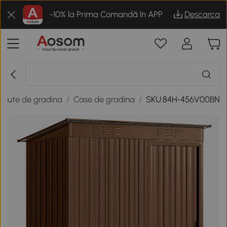
-10% la Prima Comandă în APP
Descarca
casute de gradina
/
Case de gradina
/
SKU:84H-456V00BN