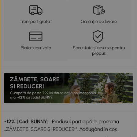
Transport gratuit
Garanție de livrare
Plata securizata
Securitate și resurse pentru
produs
-12% | Cod: SUNNY:
Produsul participă în promoția
„ZÂMBETE, SOARE ȘI REDUCERI”. Adăugând în coș
produse participante în valoare totală de peste 799 lei,