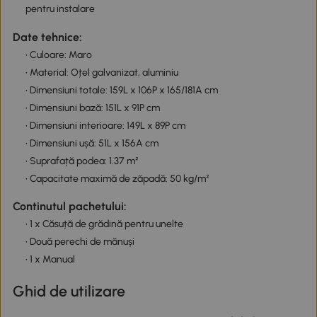
pentru instalare
Date tehnice:
• Culoare: Maro
• Material: Oțel galvanizat, aluminiu
• Dimensiuni totale: 159L x 106P x 165/181A cm
• Dimensiuni bază: 151L x 91P cm
• Dimensiuni interioare: 149L x 89P cm
• Dimensiuni ușă: 51L x 156A cm
• Suprafață podea: 1.37 m²
• Capacitate maximă de zăpadă: 50 kg/m²
Continutul pachetului:
• 1 x Căsuță de grădină pentru unelte
• Două perechi de mănuși
• 1 x Manual
Ghid de utilizare