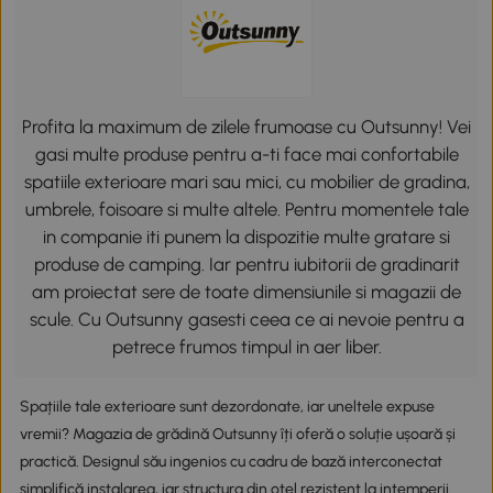
Profita la maximum de zilele frumoase cu Outsunny! Vei
gasi multe produse pentru a-ti face mai confortabile
spatiile exterioare mari sau mici, cu mobilier de gradina,
umbrele, foisoare si multe altele. Pentru momentele tale
in companie iti punem la dispozitie multe gratare si
produse de camping. Iar pentru iubitorii de gradinarit
am proiectat sere de toate dimensiunile si magazii de
scule. Cu Outsunny gasesti ceea ce ai nevoie pentru a
petrece frumos timpul in aer liber.
Spațiile tale exterioare sunt dezordonate, iar uneltele expuse
vremii? Magazia de grădină Outsunny îți oferă o soluție ușoară și
practică. Designul său ingenios cu cadru de bază interconectat
simplifică instalarea, iar structura din oțel rezistent la intemperii