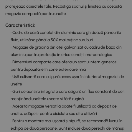
protejează obiectele tale. Recâștigă spațiul și liniștea cu această
magazie compactă pentru unelte.
Caracteristici:
• Cadru de bază canelat din aluminiu care ghidează panourile
fluid, utilizând până la 50% mai puține șuruburi
• Magazie de grădină din oțel galvanizat cu cadru de bază din
aluminiu pentru protecție în orice condiții meteorologice
• Dimensiuni compacte care oferă un spațiu intern generos
pentru depozitare în zone exterioare mici
• Ușă culisantă care asigură acces ușor în interiorul magaziei de
unelte
• Guri de aerisire integrate care asigură un flux constant de aer,
menținând uneltele uscate și fără rugină
• Această magazie versatilă poate fi utilizată ca depozit de
unelte, adăpost pentru biciclete sau alte utilizări
• Pentru o montare mai ușoară și sigură, se recomandă lucrul în
echipă de două persoane. Sunt incluse două perechi de mănuși