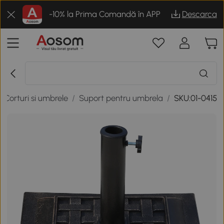
-10% la Prima Comandă în APP
Descarca
/
Corturi si umbrele
/
Suport pentru umbrela
/
SKU:01-0415