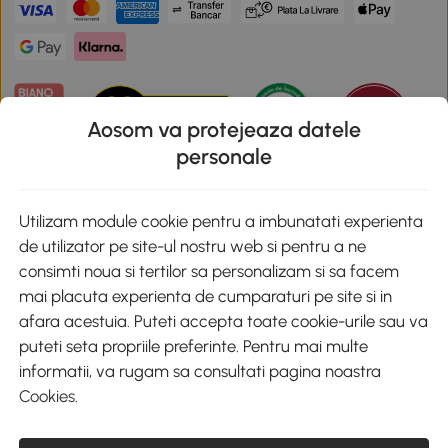
Aosom va protejeaza datele
personale
Descarca aplicatia Aosom
Utilizam module cookie pentru a imbunatati experienta
de utilizator pe site-ul nostru web si pentru a ne
Google Play
consimti noua si tertilor sa personalizam si sa facem
mai placuta experienta de cumparaturi pe site si in
afara acestuia. Puteti accepta toate cookie-urile sau va
puteti seta propriile preferinte. Pentru mai multe
+40 312294730
clienti@aosom.ro
informatii, va rugam sa consultati pagina noastra
Romania, Bucureşti Sectorul 2, Str. Barbu Paris Mumuleanu, Nr. 30-
Cookies
.
32, Spatiul E2-1, Etaj 2
© 2020-2026 AOSOM Romania SRL
CUI: 49266464