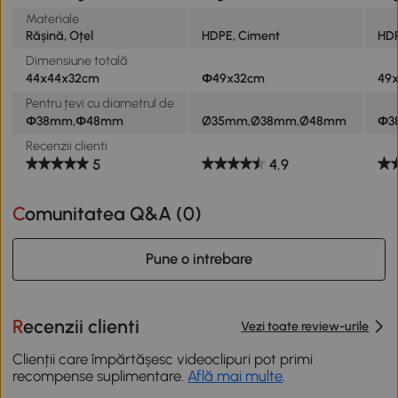
Materiale
Rășină, Oțel
HDPE, Ciment
HDP
Dimensiune totală
44x44x32cm
Ф49x32cm
49
Pentru țevi cu diametrul de
Φ38mm,Φ48mm
Ø35mm,Ø38mm,Ø48mm
Φ3
Recenzii clienti
5
4.9
Comunitatea Q&A (
0
)
Pune o intrebare
Recenzii clienti
Vezi toate review-urile
Clienții care împărtășesc videoclipuri pot primi
recompense suplimentare.
Află mai multe
.