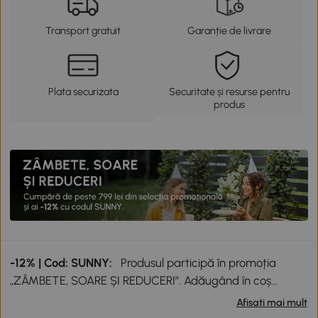
Transport gratuit
Garanție de livrare
Plata securizata
Securitate și resurse pentru
produs
-12% | Cod: SUNNY:
Produsul participă în promoția
„ZÂMBETE, SOARE ȘI REDUCERI”. Adăugând în coș
produse participante în valoare totală de peste 799 lei,
Afisati mai mult
primești o reducere de 12% folosind codul SUNNY. Codul