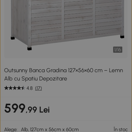
1
/
16
Outsunny Banca Gradina 127×56×60 cm – Lemn
Alb cu Spatiu Depozitare
4.8
(17)
599
,99 Lei
Alege:
Alb, 127cm x 56cm x 60cm
În stoc