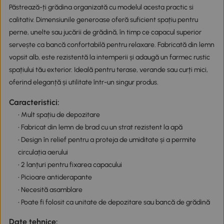
Păstrează-ți grădina organizată cu modelul acesta practic si
calitativ. Dimensiunile generoase oferă suficient spațiu pentru
perne, unelte sau jucării de grădină, în timp ce capacul superior
servește ca bancă confortabilă pentru relaxare. Fabricată din lemn
vopsit alb, este rezistentă la intemperii și adaugă un farmec rustic
spațiului tău exterior. Ideală pentru terase, verande sau curți mici,
oferind eleganță și utilitate într-un singur produs.
Caracteristici:
• Mult spațiu de depozitare
• Fabricat din lemn de brad cu un strat rezistent la apă
• Design în relief pentru a proteja de umiditate și a permite
circulația aerului
• 2 lanțuri pentru fixarea capacului
• Picioare antiderapante
• Necesită asamblare
• Poate fi folosit ca unitate de depozitare sau bancă de grădină
Date tehnice: