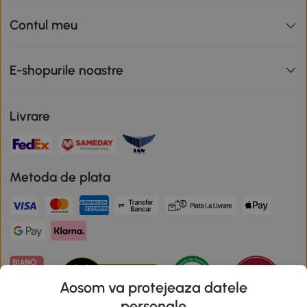
Contul meu
E-shopurile noastre
Livrare
Metoda de plata
Aosom va protejeaza datele
personale