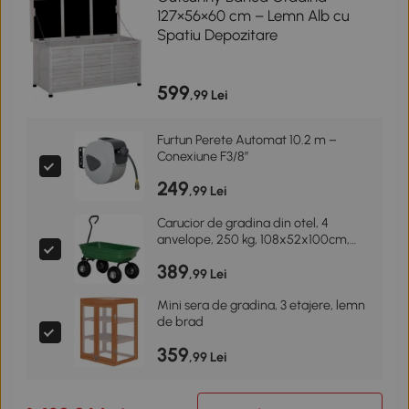
127×56×60 cm – Lemn Alb cu
Spatiu Depozitare
599
,99 Lei
Furtun Perete Automat 10.2 m –
Conexiune F3/8”
249
,99 Lei
Carucior de gradina din otel, 4
anvelope, 250 kg, 108x52x100cm,
verde Outsuny
389
,99 Lei
Mini sera de gradina, 3 etajere, lemn
de brad
359
,99 Lei