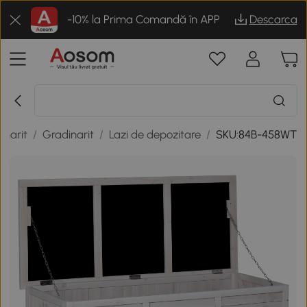
-10% la Prima Comandă în APP
Descarca
inarit
/
Gradinarit
/
Lazi de depozitare
/
SKU:84B-458WT