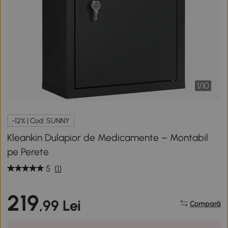
1
/
10
-12% | Cod: SUNNY
Kleankin Dulapior de Medicamente – Montabil
pe Perete
5
(1)
219
,99 Lei
Compară