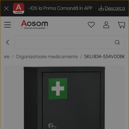
-10% la Prima Comandă în APP
Descarca
erare
/
Organizatoare medicamente
/
SKU:834-554V00BK