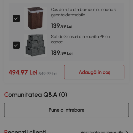
Cos de rufe din bambus cu capac si
geanta detasabila
139
,99 Lei
Set de 3 cosuri din rachita PP cu
capac
189
,99 Lei
494,97 Lei
Adaugă în coș
549,97 Lei
Comunitatea Q&A (
0
)
Pune o intrebare
Recenzii clienti
Vezi toate review-urile