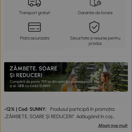
Transport gratuit
Garanție de livrare
Plata securizata
Securitate și resurse pentru
produs
-12% | Cod: SUNNY:
Produsul participă în promoția
„ZÂMBETE, SOARE ȘI REDUCERI”. Adăugând în coș
produse participante în valoare totală de peste 799 lei,
Afisati mai mult
primești o reducere de 12% folosind codul SUNNY. Codul