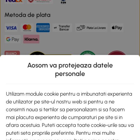
Metoda de plata
Aosom va protejeaza datele
personale
Descarca aplicatia Aosom
Utilizam module cookie pentru a imbunatati experienta
de utilizator pe site-ul nostru web si pentru a ne
Google Play
consimti noua si tertilor sa personalizam si sa facem
mai placuta experienta de cumparaturi pe site si in
afara acestuia. Puteti accepta toate cookie-urile sau va
puteti seta propriile preferinte. Pentru mai multe
+40 312294730
clienti@aosom.ro