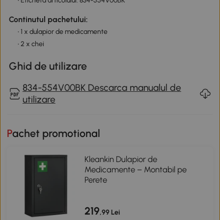
• Eticheta articolului: 834-554V00BK
Continutul pachetului:
• 1 x dulapior de medicamente
• 2 x chei
Ghid de utilizare
834-554V00BK Descarca manualul de
utilizare
Pachet promotional
Kleankin Dulapior de
Medicamente – Montabil pe
Perete
219
,99 Lei