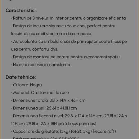
Caracteristici:
• Rafturi pe 3 niveluri in interior pentru o organizare eficienta
• Design de incuiere sigura cu doua chei, perfect pentru
locuintele cu copii si animale de companie
• Autocolantul cu simbolul crucii de prim ajutor poate fi pus pe
usa pentru confortul dvs.
• Design de montare pe perete pentru a economisi spatiu
• Nu este necesara asamblarea
Date tehnice:
• Culoare: Negru
• Material: Otel laminat la rece
• Dimensiune totala: 30l x 14A x 46H cm
• Dimensiunea usii: 25.6l x 41.8H cm
• Dimensiunea fiecarui nivel: 29.8l x 12A x 14H cm, 29.8l x 12A x
14H cm, 29.8l x 12A x 18H cm (de sus pana jos)
• Capacitate de greutate: 15kg (total), 5kg (fiecare raft)