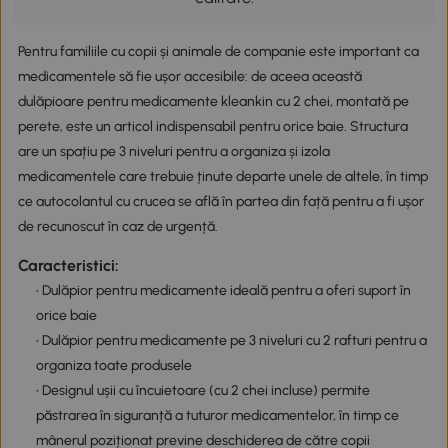
Pentru familiile cu copii și animale de companie este important ca
medicamentele să fie ușor accesibile: de aceea această
dulăpioare pentru medicamente kleankin cu 2 chei, montată pe
perete, este un articol indispensabil pentru orice baie. Structura
are un spațiu pe 3 niveluri pentru a organiza și izola
medicamentele care trebuie ținute departe unele de altele, în timp
ce autocolantul cu crucea se află în partea din față pentru a fi ușor
de recunoscut în caz de urgență.
Caracteristici:
• Dulăpior pentru medicamente ideală pentru a oferi suport în
orice baie
• Dulăpior pentru medicamente pe 3 niveluri cu 2 rafturi pentru a
organiza toate produsele
• Designul ușii cu încuietoare (cu 2 chei incluse) permite
păstrarea în siguranță a tuturor medicamentelor, în timp ce
mânerul poziționat previne deschiderea de către copii