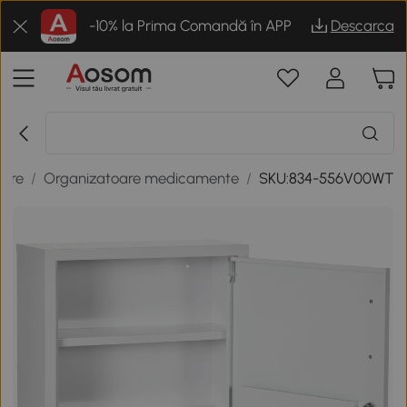
-10% la Prima Comandă în APP
Descarca
rare
/
Organizatoare medicamente
/
SKU:834-556V00WT