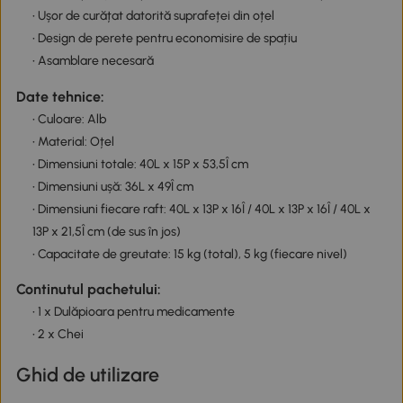
• Ușor de curățat datorită suprafeței din oțel
• Design de perete pentru economisire de spațiu
• Asamblare necesară
Date tehnice:
• Culoare: Alb
• Material: Oțel
• Dimensiuni totale: 40L x 15P x 53,5Î cm
• Dimensiuni ușă: 36L x 49Î cm
• Dimensiuni fiecare raft: 40L x 13P x 16Î / 40L x 13P x 16Î / 40L x
13P x 21,5Î cm (de sus în jos)
• Capacitate de greutate: 15 kg (total), 5 kg (fiecare nivel)
Continutul pachetului:
• 1 x Dulăpioara pentru medicamente
• 2 x Chei
Ghid de utilizare