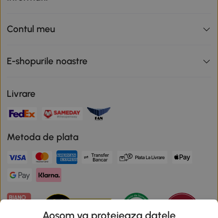
Contul meu
E-shopurile noastre
Livrare
Metoda de plata
Aosom va protejeaza datele