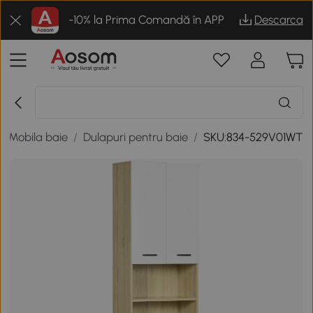
-10% la Prima Comandă în APP
Descarca
/
Mobila baie
/
Dulapuri pentru baie
/
SKU:834-529V01WT