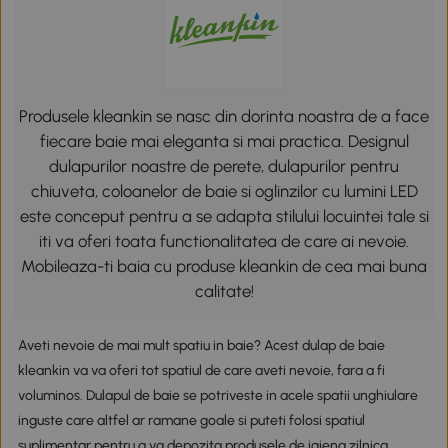
Produsele kleankin se nasc din dorinta noastra de a face
fiecare baie mai eleganta si mai practica. Designul
dulapurilor noastre de perete, dulapurilor pentru
chiuveta, coloanelor de baie si oglinzilor cu lumini LED
este conceput pentru a se adapta stilului locuintei tale si
iti va oferi toata functionalitatea de care ai nevoie.
Mobileaza-ti baia cu produse kleankin de cea mai buna
calitate!
Aveti nevoie de mai mult spatiu in baie? Acest dulap de baie
kleankin va va oferi tot spatiul de care aveti nevoie, fara a fi
voluminos. Dulapul de baie se potriveste in acele spatii unghiulare
inguste care altfel ar ramane goale si puteti folosi spatiul
suplimentar pentru a va depozita produsele de igiena zilnica,