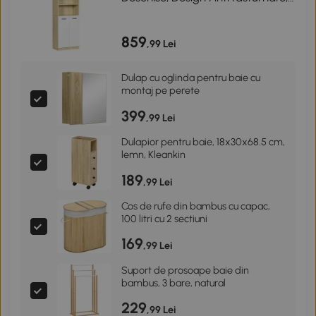
53x33.5x195.7 cm
859
,99 Lei
Dulap cu oglinda pentru baie cu
montaj pe perete
399
,99 Lei
Dulapior pentru baie, 18x30x68.5 cm,
lemn, Kleankin
189
,99 Lei
Cos de rufe din bambus cu capac,
100 litri cu 2 sectiuni
169
,99 Lei
Suport de prosoape baie din
bambus, 3 bare, natural
229
,99 Lei