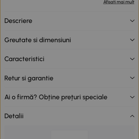
produse participante în valoare totală de peste 799 lei,
Afisati mai mult
primești o reducere de 12% folosind codul SUNNY. Codul
nu se cumulează cu alte promoții în derulare. Promoție
Descriere
valabilă până la data de 12.08.2026.
Greutate si dimensiuni
Caracteristici
Retur si garantie
Ai o firmă? Obține prețuri speciale
Detalii