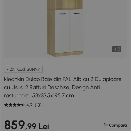
1
/
12
-12% | Cod: SUNNY
kleankin Dulap Baie din PAL Alb cu 2 Dulapioare
cu Usi si 2 Rafturi Deschise, Design Anti
rasturnare, 53x33.5x195.7 cm
4.9
(18)
859
,99 Lei
Compară