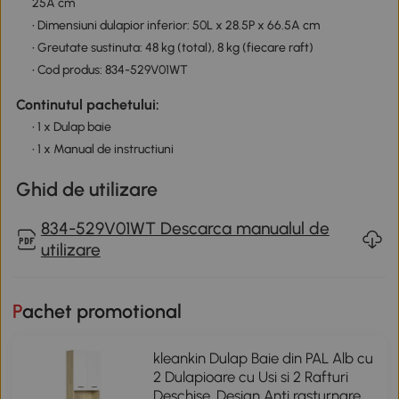
25A cm
• Dimensiuni dulapior inferior: 50L x 28.5P x 66.5A cm
• Greutate sustinuta: 48 kg (total), 8 kg (fiecare raft)
• Cod produs: 834-529V01WT
Continutul pachetului:
• 1 x Dulap baie
• 1 x Manual de instructiuni
Ghid de utilizare
834-529V01WT Descarca manualul de
utilizare
Pachet promotional
kleankin Dulap Baie din PAL Alb cu
2 Dulapioare cu Usi si 2 Rafturi
Deschise, Design Anti rasturnare,