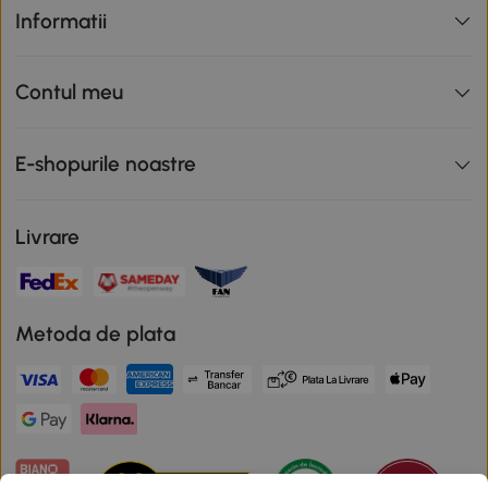
Informatii
Contul meu
E-shopurile noastre
Livrare
Metoda de plata