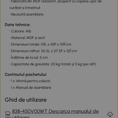
• Fabricată din MDF rezistent, acoperit cu vopsea, ușor de
curățat și întreținut
• Necesită asamblare.
Date tehnice:
• Culoare: Alb
• Material: MDF și acril
• Dimensiuni totale: 59L x 30P x 139Î cm
• Dimensiuni rafturi: 56.5L x 27.5P x 32Î cm
• Înălțime de la sol: 5 cm
• Capacitate de greutate: 20 kg (total) și 5 kg (pe raft)
Continutul pachetului:
• 1 x Vitrină pentru colecții
• 1 x Manual de asamblare
Ghid de utilizare
838-450V00WT Descarca manualul de
utilizare