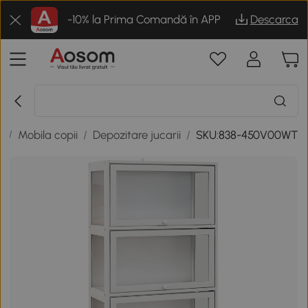
-10% la Prima Comandă în APP
Descarca
i
/
Mobila copii
/
Depozitare jucarii
/
SKU:838-450V00WT