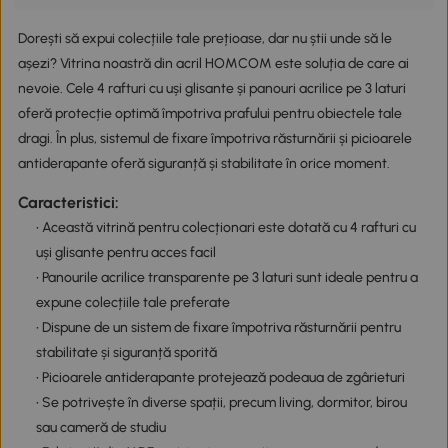
Dorești să expui colecțiile tale prețioase, dar nu știi unde să le
așezi? Vitrina noastră din acril HOMCOM este soluția de care ai
nevoie. Cele 4 rafturi cu uși glisante și panouri acrilice pe 3 laturi
oferă protecție optimă împotriva prafului pentru obiectele tale
dragi. În plus, sistemul de fixare împotriva răsturnării și picioarele
antiderapante oferă siguranță și stabilitate în orice moment.
Caracteristici:
• Această vitrină pentru colecționari este dotată cu 4 rafturi cu
uși glisante pentru acces facil
• Panourile acrilice transparente pe 3 laturi sunt ideale pentru a
expune colecțiile tale preferate
• Dispune de un sistem de fixare împotriva răsturnării pentru
stabilitate și siguranță sporită
• Picioarele antiderapante protejează podeaua de zgârieturi
• Se potrivește în diverse spații, precum living, dormitor, birou
sau cameră de studiu