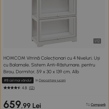
1
/
12
HOMCOM Vitrină Colecționari cu 4 Niveluri, Uși
cu Balamale, Sistem Anti-Răsturnare, pentru
Birou, Dormitor, 59 x 30 x 139 cm, Alb
#8 cel mai vândut
în
Depozitare jucarii
4.8
(12)
659
,99 Lei
Compară