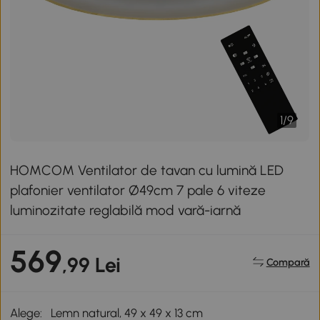
1
/
9
HOMCOM Ventilator de tavan cu lumină LED
plafonier ventilator Ø49cm 7 pale 6 viteze
luminozitate reglabilă mod vară-iarnă
569
,99 Lei
Compară
Alege:
Lemn natural, 49 x 49 x 13 cm