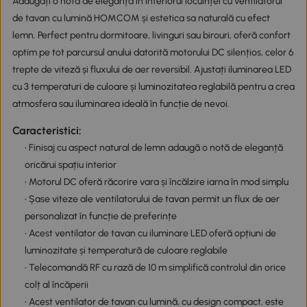
Adăugați o notă de eleganță în interiorul locuinței cu ventilatorul
de tavan cu lumină HOMCOM și estetica sa naturală cu efect
lemn. Perfect pentru dormitoare, livinguri sau birouri, oferă confort
optim pe tot parcursul anului datorită motorului DC silențios, celor 6
trepte de viteză și fluxului de aer reversibil. Ajustați iluminarea LED
cu 3 temperaturi de culoare și luminozitatea reglabilă pentru a crea
atmosfera sau iluminarea ideală în funcție de nevoi.
Caracteristici:
• Finisaj cu aspect natural de lemn adaugă o notă de eleganță
oricărui spațiu interior
• Motorul DC oferă răcorire vara și încălzire iarna în mod simplu
• Șase viteze ale ventilatorului de tavan permit un flux de aer
personalizat în funcție de preferințe
• Acest ventilator de tavan cu iluminare LED oferă opțiuni de
luminozitate și temperatură de culoare reglabile
• Telecomandă RF cu rază de 10 m simplifică controlul din orice
colț al încăperii
• Acest ventilator de tavan cu lumină, cu design compact, este