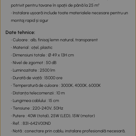
potrivit pentru tavane în spații de până la 25 m²
• Instalare ușoară include toate materialele necesare pentru un
montaj rapid și sigur
Date tehnice:
• Culoare : alb, finisaj lemn natural, transparent
• Material : oțel, plastic
• Dimensiuni totale : Ø 49 x 13H cm
• Nivel de zgomot : 50 dB
• Luminozitate : 2500 lm
• Durată de viață : 15000 ore
• Temperatură de culoare : 3000K, 4000K, 6000K
• Distanța telecomenzii : 10 m
• Lungimea cablului : 15 cm
• Tensiune : 220-240V, 50Hz
• Putere : 40W (total), 25W (LED), 15W (motor)
• Ref. : B31-642V00ND
• Notă : conectare prin cablu, instalare profesională necesară,