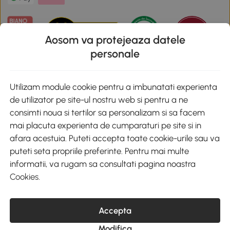
Aosom va protejeaza datele
personale
Descarca aplicatia Aosom
Utilizam module cookie pentru a imbunatati experienta
de utilizator pe site-ul nostru web si pentru a ne
Google Play
consimti noua si tertilor sa personalizam si sa facem
mai placuta experienta de cumparaturi pe site si in
afara acestuia. Puteti accepta toate cookie-urile sau va
puteti seta propriile preferinte. Pentru mai multe
+40 312294730
clienti@aosom.ro
informatii, va rugam sa consultati pagina noastra
Romania, Bucureşti Sectorul 2, Str. Barbu Paris Mumuleanu, Nr. 30-
Cookies
.
32, Spatiul E2-1, Etaj 2
© 2020-2026 AOSOM Romania SRL
CUI: 49266464
COD CAEN: 4755
Accepta
Reg. Com. J2023023738408
Modifica