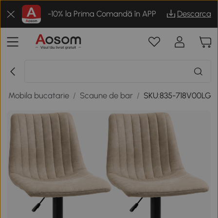
-10% la Prima Comandă în APP
Descarca
/
Mobila bucatarie
/
Scaune de bar
/
SKU:835-718V00LG