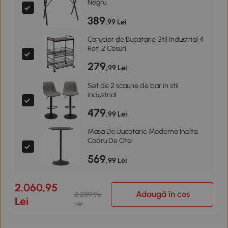
Negru
389
,99 Lei
Carucior de Bucatarie Stil Industrial 4
Roti 2 Cosuri
279
,99 Lei
Set de 2 scaune de bar in stil
industrial
479
,99 Lei
Masa De Bucatarie Moderna Inalta,
Cadru De Otel
569
,99 Lei
2.060,95
Adaugă în coș
2.289,95
Lei
Lei