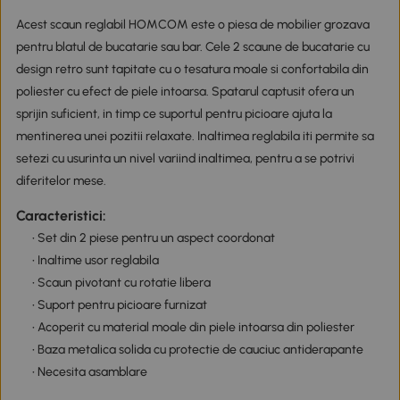
Acest scaun reglabil HOMCOM este o piesa de mobilier grozava
pentru blatul de bucatarie sau bar. Cele 2 scaune de bucatarie cu
design retro sunt tapitate cu o tesatura moale si confortabila din
poliester cu efect de piele intoarsa. Spatarul captusit ofera un
sprijin suficient, in timp ce suportul pentru picioare ajuta la
mentinerea unei pozitii relaxate. Inaltimea reglabila iti permite sa
setezi cu usurinta un nivel variind inaltimea, pentru a se potrivi
diferitelor mese.
Caracteristici:
• Set din 2 piese pentru un aspect coordonat
• Inaltime usor reglabila
• Scaun pivotant cu rotatie libera
• Suport pentru picioare furnizat
• Acoperit cu material moale din piele intoarsa din poliester
• Baza metalica solida cu protectie de cauciuc antiderapante
• Necesita asamblare