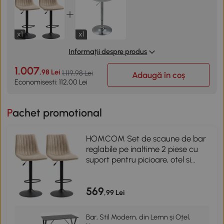
x1
x1
Informații despre produs
1.007
,98 Lei
1.119,98 Lei
Adaugă în coș
Economisesti: 112,00 Lei
Pachet promotional
HOMCOM Set de scaune de bar
reglabile pe inaltime 2 piese cu
suport pentru picioare, otel si
poliester, 47,5x57,5x95-116 cm,
maro deschis
569
,99 Lei
Bar, Stil Modern, din Lemn și Oțel,