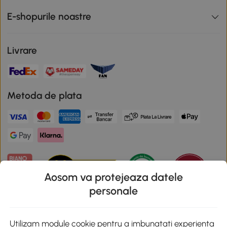
E-shopurile noastre
Livrare
Metoda de plata
Aosom va protejeaza datele
personale
Descarca aplicatia Aosom
Utilizam module cookie pentru a imbunatati experienta