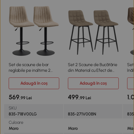
Set de scaune de bar
Set 2 Scaune de Bucătărie
Set
reglabile pe inaltime 2
din Material cu Efect de
înă
piese
Catifea, Maro
eco
Adaugă în coș
Adaugă în coș
569
499
1.
,99 Lei
,99 Lei
SKU
835-718V00LG
835-271V00BN
83
Culoare
Maro
Maro
Mar